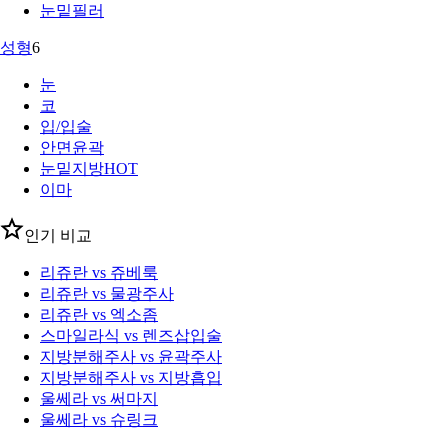
눈밑필러
성형
6
눈
코
입/입술
안면윤곽
눈밑지방
HOT
이마
인기 비교
리쥬란 vs 쥬베룩
리쥬란 vs 물광주사
리쥬란 vs 엑소좀
스마일라식 vs 렌즈삽입술
지방분해주사 vs 윤곽주사
지방분해주사 vs 지방흡입
울쎄라 vs 써마지
울쎄라 vs 슈링크