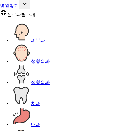
병원찾기
진료과별
17개
피부과
성형외과
정형외과
치과
내과