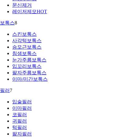
문신제거
레이저제모
HOT
보톡스
8
스킨보톡스
사각턱보톡스
승모근보톡스
침샘보톡스
눈가주름보톡스
입꼬리보톡스
팔자주름보톡스
이마/미간보톡스
필러
7
입술필러
이마필러
코필러
귀필러
턱필러
팔자필러