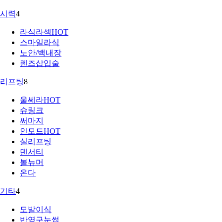
시력
4
라식라섹
HOT
스마일라식
노안/백내장
렌즈삽입술
리프팅
8
울쎄라
HOT
슈링크
써마지
인모드
HOT
실리프팅
덴서티
볼뉴머
온다
기타
4
모발이식
반영구눈썹