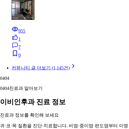
955
1
7
0
커뮤니티 글 더보기 (1,145건)
04
04
04
04
진료과 알아보기
이비인후과 진료 정보
진료과 정보를 확인해 보세요
귀·코·목 질환을 진단·치료합니다. 비염·중이염·편도염부터 이명