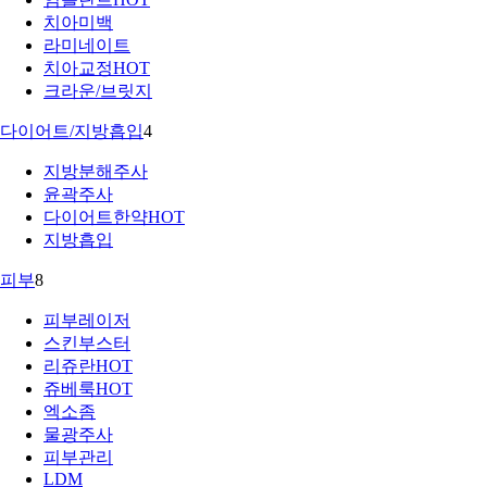
치아미백
라미네이트
치아교정
HOT
크라운/브릿지
다이어트/지방흡입
4
지방분해주사
윤곽주사
다이어트한약
HOT
지방흡입
피부
8
피부레이저
스킨부스터
리쥬란
HOT
쥬베룩
HOT
엑소좀
물광주사
피부관리
LDM