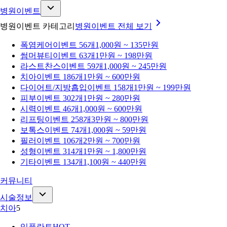
병원이벤트
병원이벤트 카테고리
병원이벤트
전체 보기
폭염케어
이벤트 56개
1,000원 ~ 135만원
썸머뷰티
이벤트 63개
1만원 ~ 198만원
라스트찬스
이벤트 59개
1,000원 ~ 245만원
치아
이벤트 186개
1만원 ~ 600만원
다이어트/지방흡입
이벤트 158개
1만원 ~ 199만원
피부
이벤트 302개
1만원 ~ 280만원
시력
이벤트 46개
1,000원 ~ 600만원
리프팅
이벤트 258개
3만원 ~ 800만원
보톡스
이벤트 74개
1,000원 ~ 59만원
필러
이벤트 106개
2만원 ~ 700만원
성형
이벤트 314개
1만원 ~ 1,800만원
기타
이벤트 134개
1,100원 ~ 440만원
커뮤니티
시술정보
치아
5
임플란트
HOT