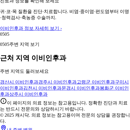
진료과 정보를 확인해 보세요
귀·코·목 질환을 진단·치료합니다. 비염·중이염·편도염부터 이명
·청력검사·축농증 수술까지.
이비인후과 정보 자세히 보기 ›
05
05
05
05
주변 지역 보기
근처 지역 이비인후과
주변 지역도 둘러보세요
경산시 이비인후과
경주시 이비인후과
고령군 이비인후과
구미시
이비인후과
김천시 이비인후과
문경시 이비인후과
봉화군 이비인
후과
상주시 이비인후과
이 페이지의 의료 정보는 참고용입니다. 정확한 진단과 치료
는 반드시 전문의와 상담하시기 바랍니다.
© 2025 캐시닥. 의료 정보는 참고용이며 전문의 상담을 권장합니
다.
내 주변 병원