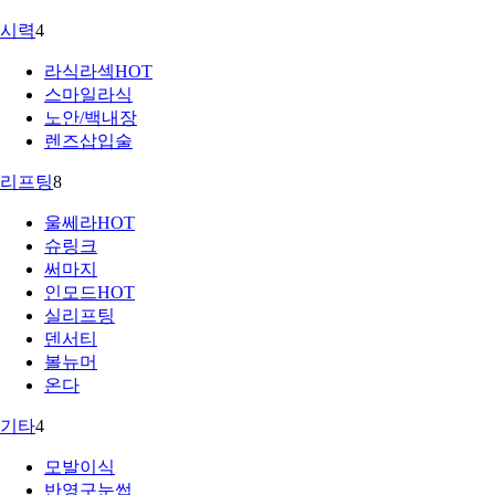
시력
4
라식라섹
HOT
스마일라식
노안/백내장
렌즈삽입술
리프팅
8
울쎄라
HOT
슈링크
써마지
인모드
HOT
실리프팅
덴서티
볼뉴머
온다
기타
4
모발이식
반영구눈썹