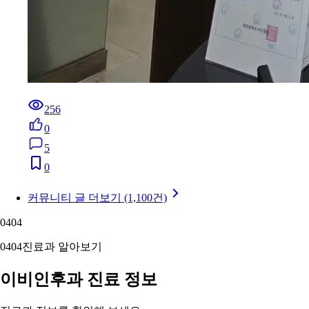
256
0
5
0
커뮤니티 글 더보기 (1,100건)
04
04
04
04
진료과 알아보기
이비인후과 진료 정보