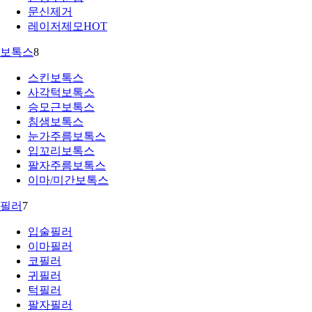
문신제거
레이저제모
HOT
보톡스
8
스킨보톡스
사각턱보톡스
승모근보톡스
침샘보톡스
눈가주름보톡스
입꼬리보톡스
팔자주름보톡스
이마/미간보톡스
필러
7
입술필러
이마필러
코필러
귀필러
턱필러
팔자필러