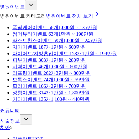
병원이벤트
병원이벤트 카테고리
병원이벤트
전체 보기
폭염케어
이벤트 56개
1,000원 ~ 135만원
썸머뷰티
이벤트 63개
1만원 ~ 198만원
라스트찬스
이벤트 59개
1,000원 ~ 245만원
치아
이벤트 187개
1만원 ~ 600만원
다이어트/지방흡입
이벤트 158개
1만원 ~ 199만원
피부
이벤트 303개
1만원 ~ 280만원
시력
이벤트 46개
1,000원 ~ 600만원
리프팅
이벤트 262개
3만원 ~ 800만원
보톡스
이벤트 74개
1,000원 ~ 59만원
필러
이벤트 106개
2만원 ~ 700만원
성형
이벤트 314개
1만원 ~ 1,800만원
기타
이벤트 135개
1,100원 ~ 440만원
커뮤니티
시술정보
치아
5
임플란트
HOT