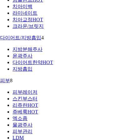
치아미백
라미네이트
치아교정
HOT
크라운/브릿지
다이어트/지방흡입
4
지방분해주사
윤곽주사
다이어트한약
HOT
지방흡입
피부
8
피부레이저
스킨부스터
리쥬란
HOT
쥬베룩
HOT
엑소좀
물광주사
피부관리
LDM