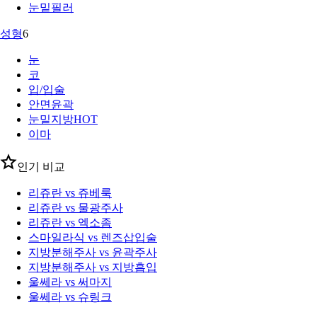
눈밑필러
성형
6
눈
코
입/입술
안면윤곽
눈밑지방
HOT
이마
인기 비교
리쥬란 vs 쥬베룩
리쥬란 vs 물광주사
리쥬란 vs 엑소좀
스마일라식 vs 렌즈삽입술
지방분해주사 vs 윤곽주사
지방분해주사 vs 지방흡입
울쎄라 vs 써마지
울쎄라 vs 슈링크