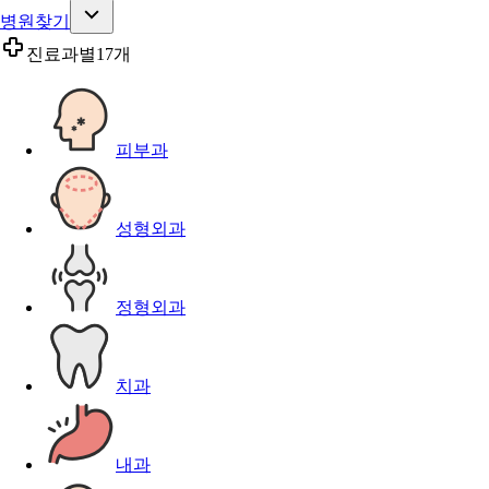
병원찾기
진료과별
17개
피부과
성형외과
정형외과
치과
내과