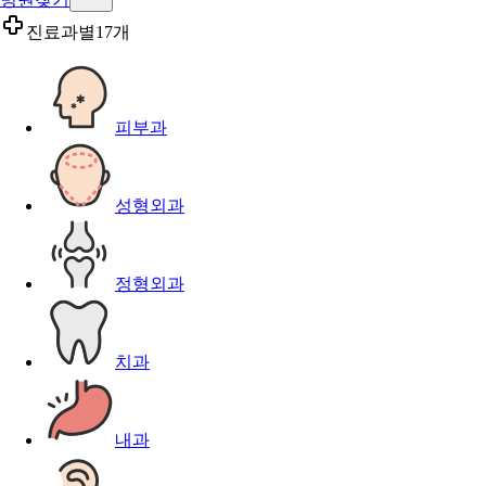
진료과별
17개
피부과
성형외과
정형외과
치과
내과