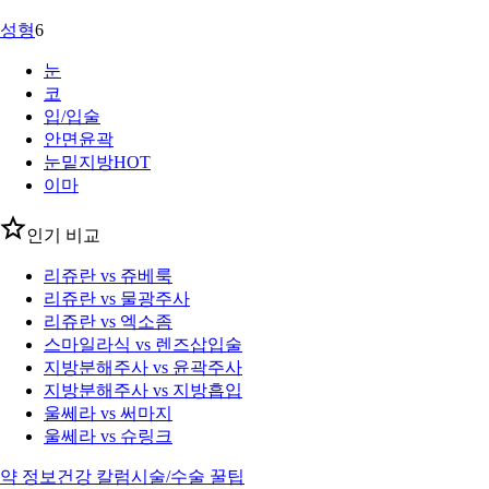
성형
6
눈
코
입/입술
안면윤곽
눈밑지방
HOT
이마
인기 비교
리쥬란 vs 쥬베룩
리쥬란 vs 물광주사
리쥬란 vs 엑소좀
스마일라식 vs 렌즈삽입술
지방분해주사 vs 윤곽주사
지방분해주사 vs 지방흡입
울쎄라 vs 써마지
울쎄라 vs 슈링크
약 정보
건강 칼럼
시술/수술 꿀팁