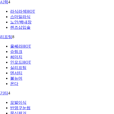
시력
4
라식라섹
HOT
스마일라식
노안/백내장
렌즈삽입술
리프팅
8
울쎄라
HOT
슈링크
써마지
인모드
HOT
실리프팅
덴서티
볼뉴머
온다
기타
4
모발이식
반영구눈썹
문신제거