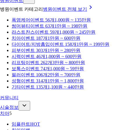
병원이벤트
병원이벤트 카테고리
병원이벤트
전체 보기
폭염케어
이벤트 56개
1,000원 ~ 135만원
썸머뷰티
이벤트 63개
1만원 ~ 198만원
라스트찬스
이벤트 59개
1,000원 ~ 245만원
치아
이벤트 187개
1만원 ~ 600만원
다이어트/지방흡입
이벤트 158개
1만원 ~ 199만원
피부
이벤트 303개
1만원 ~ 280만원
시력
이벤트 46개
1,000원 ~ 600만원
리프팅
이벤트 262개
3만원 ~ 800만원
보톡스
이벤트 74개
1,000원 ~ 59만원
필러
이벤트 106개
2만원 ~ 700만원
성형
이벤트 314개
1만원 ~ 1,800만원
기타
이벤트 135개
1,100원 ~ 440만원
커뮤니티
시술정보
치아
5
임플란트
HOT