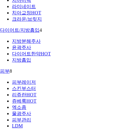
치아미백
라미네이트
치아교정
HOT
크라운/브릿지
다이어트/지방흡입
4
지방분해주사
윤곽주사
다이어트한약
HOT
지방흡입
피부
8
피부레이저
스킨부스터
리쥬란
HOT
쥬베룩
HOT
엑소좀
물광주사
피부관리
LDM