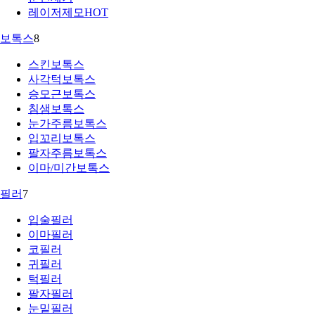
레이저제모
HOT
보톡스
8
스킨보톡스
사각턱보톡스
승모근보톡스
침샘보톡스
눈가주름보톡스
입꼬리보톡스
팔자주름보톡스
이마/미간보톡스
필러
7
입술필러
이마필러
코필러
귀필러
턱필러
팔자필러
눈밑필러