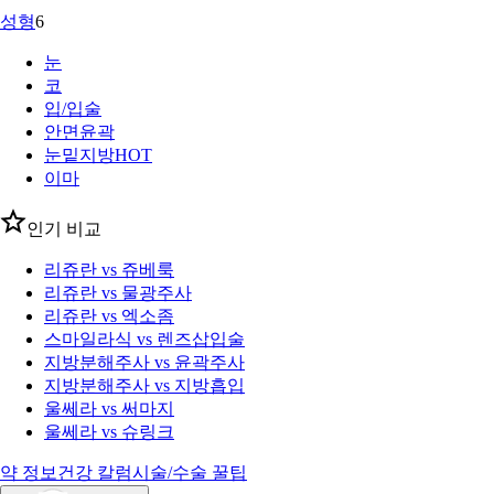
성형
6
눈
코
입/입술
안면윤곽
눈밑지방
HOT
이마
인기 비교
리쥬란 vs 쥬베룩
리쥬란 vs 물광주사
리쥬란 vs 엑소좀
스마일라식 vs 렌즈삽입술
지방분해주사 vs 윤곽주사
지방분해주사 vs 지방흡입
울쎄라 vs 써마지
울쎄라 vs 슈링크
약 정보
건강 칼럼
시술/수술 꿀팁