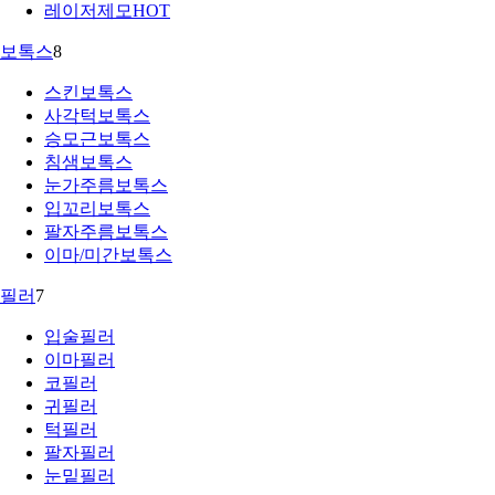
레이저제모
HOT
보톡스
8
스킨보톡스
사각턱보톡스
승모근보톡스
침샘보톡스
눈가주름보톡스
입꼬리보톡스
팔자주름보톡스
이마/미간보톡스
필러
7
입술필러
이마필러
코필러
귀필러
턱필러
팔자필러
눈밑필러