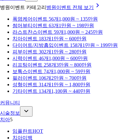
병원이벤트 카테고리
병원이벤트
전체 보기
폭염케어
이벤트 56개
1,000원 ~ 135만원
썸머뷰티
이벤트 63개
1만원 ~ 198만원
라스트찬스
이벤트 59개
1,000원 ~ 245만원
치아
이벤트 183개
1만원 ~ 600만원
다이어트/지방흡입
이벤트 158개
1만원 ~ 199만원
피부
이벤트 302개
1만원 ~ 280만원
시력
이벤트 46개
1,000원 ~ 600만원
리프팅
이벤트 258개
3만원 ~ 800만원
보톡스
이벤트 74개
1,000원 ~ 59만원
필러
이벤트 106개
2만원 ~ 700만원
성형
이벤트 314개
1만원 ~ 1,800만원
기타
이벤트 134개
1,100원 ~ 440만원
커뮤니티
시술정보
치아
5
임플란트
HOT
치아미백