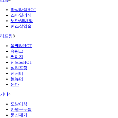
라식라섹
HOT
스마일라식
노안/백내장
렌즈삽입술
리프팅
8
울쎄라
HOT
슈링크
써마지
인모드
HOT
실리프팅
덴서티
볼뉴머
온다
기타
4
모발이식
반영구눈썹
문신제거