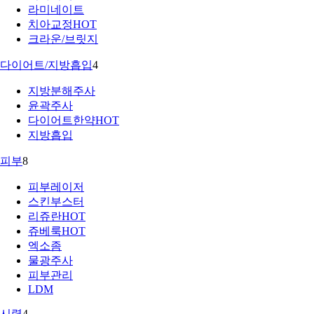
라미네이트
치아교정
HOT
크라운/브릿지
다이어트/지방흡입
4
지방분해주사
윤곽주사
다이어트한약
HOT
지방흡입
피부
8
피부레이저
스킨부스터
리쥬란
HOT
쥬베룩
HOT
엑소좀
물광주사
피부관리
LDM
시력
4