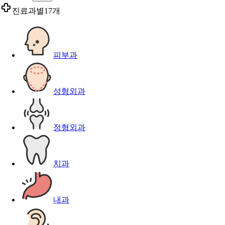
진료과별
17개
피부과
성형외과
정형외과
치과
내과