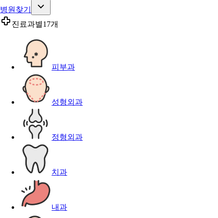
병원찾기
진료과별
17개
피부과
성형외과
정형외과
치과
내과