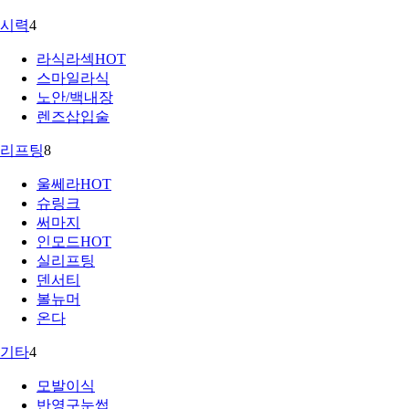
시력
4
라식라섹
HOT
스마일라식
노안/백내장
렌즈삽입술
리프팅
8
울쎄라
HOT
슈링크
써마지
인모드
HOT
실리프팅
덴서티
볼뉴머
온다
기타
4
모발이식
반영구눈썹