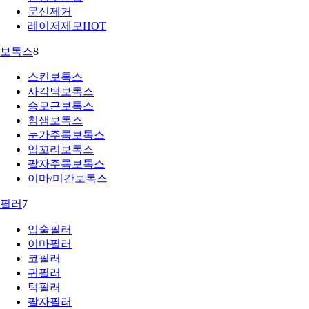
문신제거
레이저제모
HOT
보톡스
8
스킨보톡스
사각턱보톡스
승모근보톡스
침샘보톡스
눈가주름보톡스
입꼬리보톡스
팔자주름보톡스
이마/미간보톡스
필러
7
입술필러
이마필러
코필러
귀필러
턱필러
팔자필러