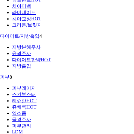
치아미백
라미네이트
치아교정
HOT
크라운/브릿지
다이어트/지방흡입
4
지방분해주사
윤곽주사
다이어트한약
HOT
지방흡입
피부
8
피부레이저
스킨부스터
리쥬란
HOT
쥬베룩
HOT
엑소좀
물광주사
피부관리
LDM