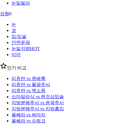
눈밑필러
성형
6
눈
코
입/입술
안면윤곽
눈밑지방
HOT
이마
인기 비교
리쥬란 vs 쥬베룩
리쥬란 vs 물광주사
리쥬란 vs 엑소좀
스마일라식 vs 렌즈삽입술
지방분해주사 vs 윤곽주사
지방분해주사 vs 지방흡입
울쎄라 vs 써마지
울쎄라 vs 슈링크