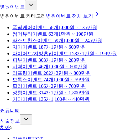
병원이벤트
병원이벤트 카테고리
병원이벤트
전체 보기
폭염케어
이벤트 56개
1,000원 ~ 135만원
썸머뷰티
이벤트 63개
1만원 ~ 198만원
라스트찬스
이벤트 59개
1,000원 ~ 245만원
치아
이벤트 187개
1만원 ~ 600만원
다이어트/지방흡입
이벤트 158개
1만원 ~ 199만원
피부
이벤트 303개
1만원 ~ 280만원
시력
이벤트 46개
1,000원 ~ 600만원
리프팅
이벤트 262개
3만원 ~ 800만원
보톡스
이벤트 74개
1,000원 ~ 59만원
필러
이벤트 106개
2만원 ~ 700만원
성형
이벤트 314개
1만원 ~ 1,800만원
기타
이벤트 135개
1,100원 ~ 440만원
커뮤니티
시술정보
치아
5
임플란트
HOT