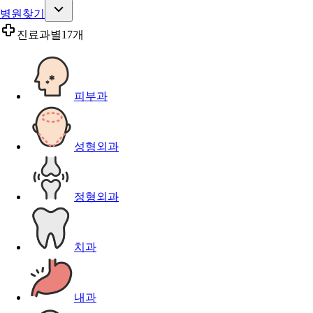
병원찾기
진료과별
17개
피부과
성형외과
정형외과
치과
내과