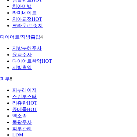
치아미백
라미네이트
치아교정
HOT
크라운/브릿지
다이어트/지방흡입
4
지방분해주사
윤곽주사
다이어트한약
HOT
지방흡입
피부
8
피부레이저
스킨부스터
리쥬란
HOT
쥬베룩
HOT
엑소좀
물광주사
피부관리
LDM