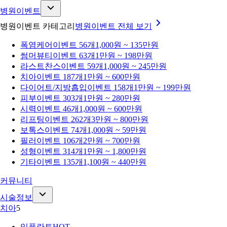
병원이벤트
병원이벤트 카테고리
병원이벤트
전체 보기
폭염케어
이벤트 56개
1,000원 ~ 135만원
썸머뷰티
이벤트 63개
1만원 ~ 198만원
라스트찬스
이벤트 59개
1,000원 ~ 245만원
치아
이벤트 187개
1만원 ~ 600만원
다이어트/지방흡입
이벤트 158개
1만원 ~ 199만원
피부
이벤트 303개
1만원 ~ 280만원
시력
이벤트 46개
1,000원 ~ 600만원
리프팅
이벤트 262개
3만원 ~ 800만원
보톡스
이벤트 74개
1,000원 ~ 59만원
필러
이벤트 106개
2만원 ~ 700만원
성형
이벤트 314개
1만원 ~ 1,800만원
기타
이벤트 135개
1,100원 ~ 440만원
커뮤니티
시술정보
치아
5
임플란트
HOT