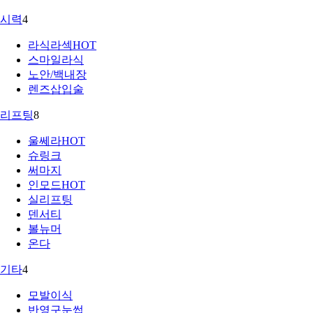
시력
4
라식라섹
HOT
스마일라식
노안/백내장
렌즈삽입술
리프팅
8
울쎄라
HOT
슈링크
써마지
인모드
HOT
실리프팅
덴서티
볼뉴머
온다
기타
4
모발이식
반영구눈썹