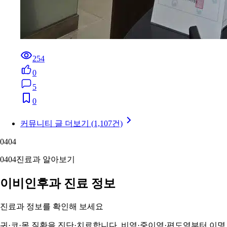
254
0
5
0
커뮤니티 글 더보기 (1,107건)
04
04
04
04
진료과 알아보기
이비인후과 진료 정보
진료과 정보를 확인해 보세요
귀·코·목 질환을 진단·치료합니다. 비염·중이염·편도염부터 이명