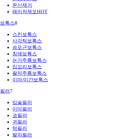
문신제거
레이저제모
HOT
보톡스
8
스킨보톡스
사각턱보톡스
승모근보톡스
침샘보톡스
눈가주름보톡스
입꼬리보톡스
팔자주름보톡스
이마/미간보톡스
필러
7
입술필러
이마필러
코필러
귀필러
턱필러
팔자필러