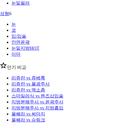
눈밑필러
성형
6
눈
코
입/입술
안면윤곽
눈밑지방
HOT
이마
인기 비교
리쥬란 vs 쥬베룩
리쥬란 vs 물광주사
리쥬란 vs 엑소좀
스마일라식 vs 렌즈삽입술
지방분해주사 vs 윤곽주사
지방분해주사 vs 지방흡입
울쎄라 vs 써마지
울쎄라 vs 슈링크