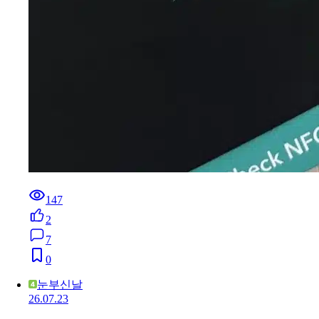
147
2
7
0
눈부신날
26.07.23