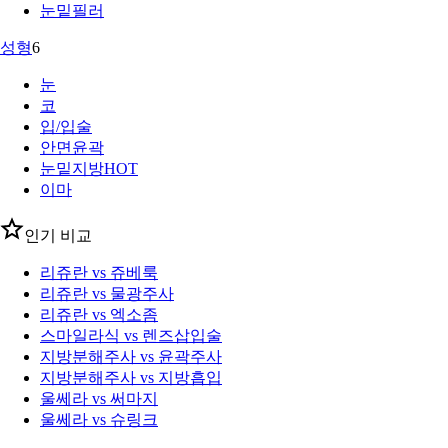
눈밑필러
성형
6
눈
코
입/입술
안면윤곽
눈밑지방
HOT
이마
인기 비교
리쥬란 vs 쥬베룩
리쥬란 vs 물광주사
리쥬란 vs 엑소좀
스마일라식 vs 렌즈삽입술
지방분해주사 vs 윤곽주사
지방분해주사 vs 지방흡입
울쎄라 vs 써마지
울쎄라 vs 슈링크