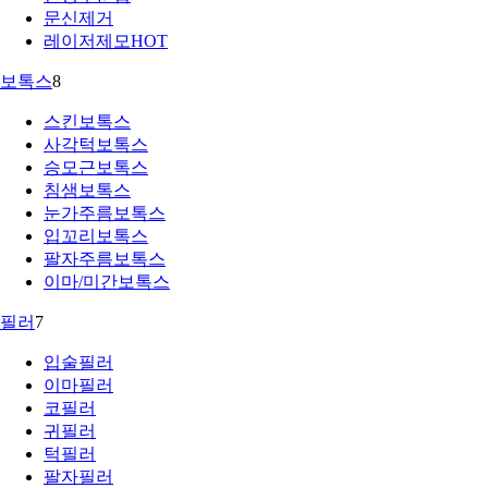
문신제거
레이저제모
HOT
보톡스
8
스킨보톡스
사각턱보톡스
승모근보톡스
침샘보톡스
눈가주름보톡스
입꼬리보톡스
팔자주름보톡스
이마/미간보톡스
필러
7
입술필러
이마필러
코필러
귀필러
턱필러
팔자필러