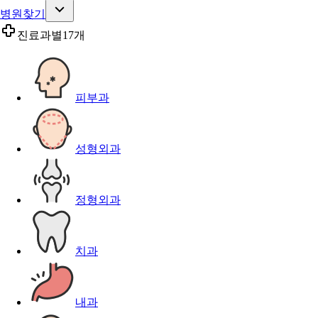
병원찾기
진료과별
17개
피부과
성형외과
정형외과
치과
내과