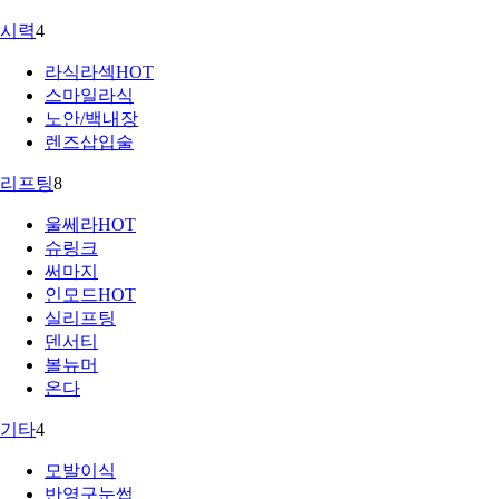
시력
4
라식라섹
HOT
스마일라식
노안/백내장
렌즈삽입술
리프팅
8
울쎄라
HOT
슈링크
써마지
인모드
HOT
실리프팅
덴서티
볼뉴머
온다
기타
4
모발이식
반영구눈썹