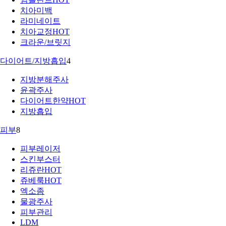
치아미백
라미네이트
치아교정
HOT
크라운/브릿지
다이어트/지방흡입
4
지방분해주사
윤곽주사
다이어트한약
HOT
지방흡입
피부
8
피부레이저
스킨부스터
리쥬란
HOT
쥬베룩
HOT
엑소좀
물광주사
피부관리
LDM