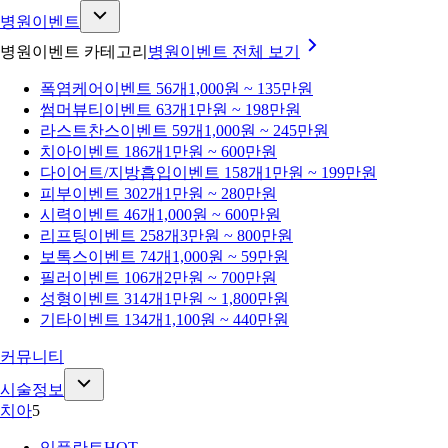
병원이벤트
병원이벤트 카테고리
병원이벤트
전체 보기
폭염케어
이벤트 56개
1,000원 ~ 135만원
썸머뷰티
이벤트 63개
1만원 ~ 198만원
라스트찬스
이벤트 59개
1,000원 ~ 245만원
치아
이벤트 186개
1만원 ~ 600만원
다이어트/지방흡입
이벤트 158개
1만원 ~ 199만원
피부
이벤트 302개
1만원 ~ 280만원
시력
이벤트 46개
1,000원 ~ 600만원
리프팅
이벤트 258개
3만원 ~ 800만원
보톡스
이벤트 74개
1,000원 ~ 59만원
필러
이벤트 106개
2만원 ~ 700만원
성형
이벤트 314개
1만원 ~ 1,800만원
기타
이벤트 134개
1,100원 ~ 440만원
커뮤니티
시술정보
치아
5
임플란트
HOT