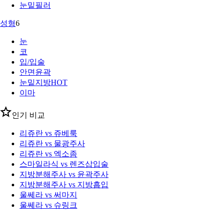
눈밑필러
성형
6
눈
코
입/입술
안면윤곽
눈밑지방
HOT
이마
인기 비교
리쥬란 vs 쥬베룩
리쥬란 vs 물광주사
리쥬란 vs 엑소좀
스마일라식 vs 렌즈삽입술
지방분해주사 vs 윤곽주사
지방분해주사 vs 지방흡입
울쎄라 vs 써마지
울쎄라 vs 슈링크