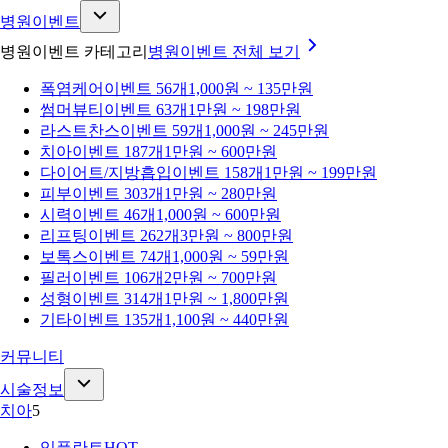
병원이벤트
병원이벤트 카테고리
병원이벤트
전체 보기
폭염케어
이벤트 56개
1,000원 ~ 135만원
썸머뷰티
이벤트 63개
1만원 ~ 198만원
라스트찬스
이벤트 59개
1,000원 ~ 245만원
치아
이벤트 187개
1만원 ~ 600만원
다이어트/지방흡입
이벤트 158개
1만원 ~ 199만원
피부
이벤트 303개
1만원 ~ 280만원
시력
이벤트 46개
1,000원 ~ 600만원
리프팅
이벤트 262개
3만원 ~ 800만원
보톡스
이벤트 74개
1,000원 ~ 59만원
필러
이벤트 106개
2만원 ~ 700만원
성형
이벤트 314개
1만원 ~ 1,800만원
기타
이벤트 135개
1,100원 ~ 440만원
커뮤니티
시술정보
치아
5
임플란트
HOT