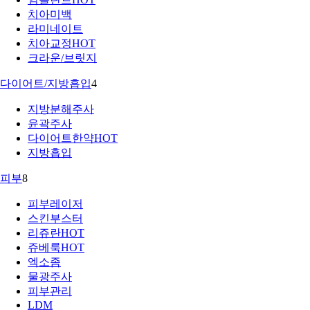
치아미백
라미네이트
치아교정
HOT
크라운/브릿지
다이어트/지방흡입
4
지방분해주사
윤곽주사
다이어트한약
HOT
지방흡입
피부
8
피부레이저
스킨부스터
리쥬란
HOT
쥬베룩
HOT
엑소좀
물광주사
피부관리
LDM