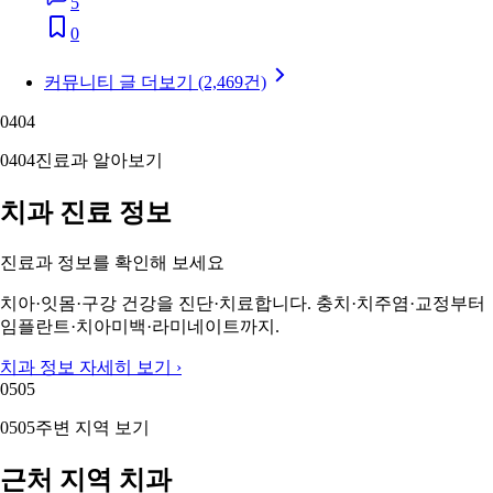
5
0
커뮤니티 글 더보기 (2,469건)
04
04
04
04
진료과 알아보기
치과 진료 정보
진료과 정보를 확인해 보세요
치아·잇몸·구강 건강을 진단·치료합니다. 충치·치주염·교정부터
임플란트·치아미백·라미네이트까지.
치과 정보 자세히 보기 ›
05
05
05
05
주변 지역 보기
근처 지역 치과