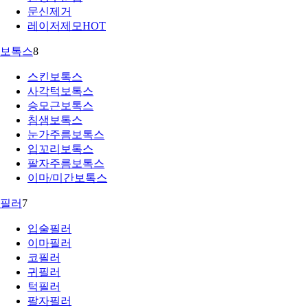
문신제거
레이저제모
HOT
보톡스
8
스킨보톡스
사각턱보톡스
승모근보톡스
침샘보톡스
눈가주름보톡스
입꼬리보톡스
팔자주름보톡스
이마/미간보톡스
필러
7
입술필러
이마필러
코필러
귀필러
턱필러
팔자필러