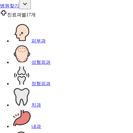
병원찾기
진료과별
17개
피부과
성형외과
정형외과
치과
내과