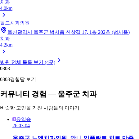
치과
4.0km
월드치과의원
울산광역시 울주군 범서읍 천상길 17, 1층 202호 (범서읍)
치과
4.2km
병원 전체 목록 보기 (4곳)
03
03
03
03
경험담 보기
커뮤니티 경험 — 울주군 치과
비슷한 고민을 가진 사람들의 이야기
유일승
26.03.04
울주군 노엘치과의원, 앞니 임플란트 치료 만족