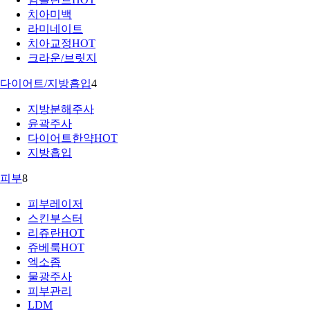
치아미백
라미네이트
치아교정
HOT
크라운/브릿지
다이어트/지방흡입
4
지방분해주사
윤곽주사
다이어트한약
HOT
지방흡입
피부
8
피부레이저
스킨부스터
리쥬란
HOT
쥬베룩
HOT
엑소좀
물광주사
피부관리
LDM