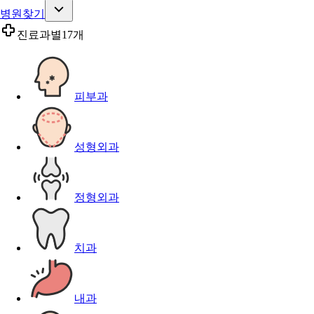
병원찾기
진료과별
17개
피부과
성형외과
정형외과
치과
내과