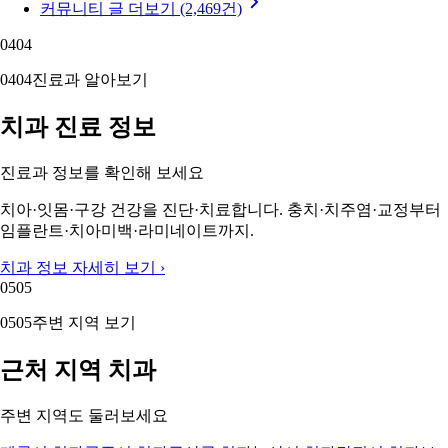
커뮤니티 글 더보기 (2,469건)
04
04
04
04
진료과 알아보기
치과 진료 정보
진료과 정보를 확인해 보세요
치아·잇몸·구강 건강을 진단·치료합니다. 충치·치주염·교정부터
임플란트·치아미백·라미네이트까지.
치과 정보 자세히 보기 ›
05
05
05
05
주변 지역 보기
근처 지역 치과
주변 지역도 둘러보세요