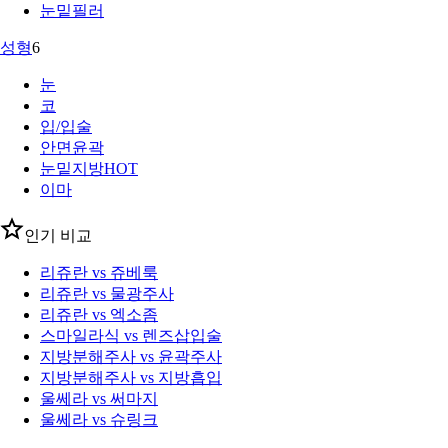
눈밑필러
성형
6
눈
코
입/입술
안면윤곽
눈밑지방
HOT
이마
인기 비교
리쥬란 vs 쥬베룩
리쥬란 vs 물광주사
리쥬란 vs 엑소좀
스마일라식 vs 렌즈삽입술
지방분해주사 vs 윤곽주사
지방분해주사 vs 지방흡입
울쎄라 vs 써마지
울쎄라 vs 슈링크