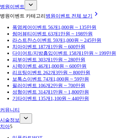
병원이벤트
병원이벤트 카테고리
병원이벤트
전체 보기
폭염케어
이벤트 56개
1,000원 ~ 135만원
썸머뷰티
이벤트 63개
1만원 ~ 198만원
라스트찬스
이벤트 59개
1,000원 ~ 245만원
치아
이벤트 187개
1만원 ~ 600만원
다이어트/지방흡입
이벤트 158개
1만원 ~ 199만원
피부
이벤트 303개
1만원 ~ 280만원
시력
이벤트 46개
1,000원 ~ 600만원
리프팅
이벤트 262개
3만원 ~ 800만원
보톡스
이벤트 74개
1,000원 ~ 59만원
필러
이벤트 106개
2만원 ~ 700만원
성형
이벤트 314개
1만원 ~ 1,800만원
기타
이벤트 135개
1,100원 ~ 440만원
커뮤니티
시술정보
치아
5
임플란트
HOT