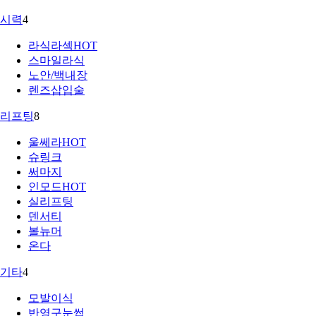
시력
4
라식라섹
HOT
스마일라식
노안/백내장
렌즈삽입술
리프팅
8
울쎄라
HOT
슈링크
써마지
인모드
HOT
실리프팅
덴서티
볼뉴머
온다
기타
4
모발이식
반영구눈썹