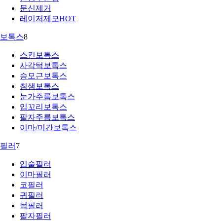
문신제거
레이저제모
HOT
보톡스
8
스킨보톡스
사각턱보톡스
승모근보톡스
침샘보톡스
눈가주름보톡스
입꼬리보톡스
팔자주름보톡스
이마/미간보톡스
필러
7
입술필러
이마필러
코필러
귀필러
턱필러
팔자필러