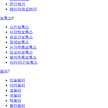
문신제거
레이저제모
HOT
보톡스
8
스킨보톡스
사각턱보톡스
승모근보톡스
침샘보톡스
눈가주름보톡스
입꼬리보톡스
팔자주름보톡스
이마/미간보톡스
필러
7
입술필러
이마필러
코필러
귀필러
턱필러
팔자필러