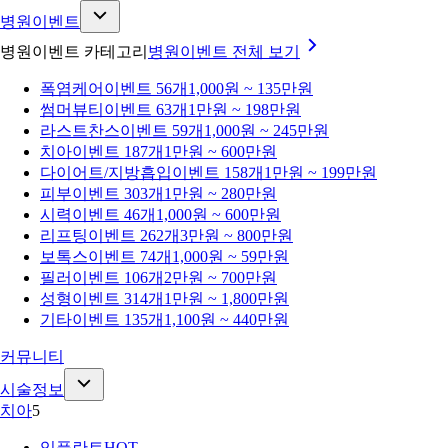
병원이벤트
병원이벤트 카테고리
병원이벤트
전체 보기
폭염케어
이벤트 56개
1,000원 ~ 135만원
썸머뷰티
이벤트 63개
1만원 ~ 198만원
라스트찬스
이벤트 59개
1,000원 ~ 245만원
치아
이벤트 187개
1만원 ~ 600만원
다이어트/지방흡입
이벤트 158개
1만원 ~ 199만원
피부
이벤트 303개
1만원 ~ 280만원
시력
이벤트 46개
1,000원 ~ 600만원
리프팅
이벤트 262개
3만원 ~ 800만원
보톡스
이벤트 74개
1,000원 ~ 59만원
필러
이벤트 106개
2만원 ~ 700만원
성형
이벤트 314개
1만원 ~ 1,800만원
기타
이벤트 135개
1,100원 ~ 440만원
커뮤니티
시술정보
치아
5
임플란트
HOT