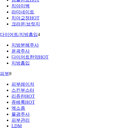
치아미백
라미네이트
치아교정
HOT
크라운/브릿지
다이어트/지방흡입
4
지방분해주사
윤곽주사
다이어트한약
HOT
지방흡입
피부
8
피부레이저
스킨부스터
리쥬란
HOT
쥬베룩
HOT
엑소좀
물광주사
피부관리
LDM