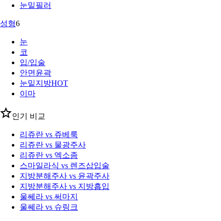
눈밑필러
성형
6
눈
코
입/입술
안면윤곽
눈밑지방
HOT
이마
인기 비교
리쥬란 vs 쥬베룩
리쥬란 vs 물광주사
리쥬란 vs 엑소좀
스마일라식 vs 렌즈삽입술
지방분해주사 vs 윤곽주사
지방분해주사 vs 지방흡입
울쎄라 vs 써마지
울쎄라 vs 슈링크