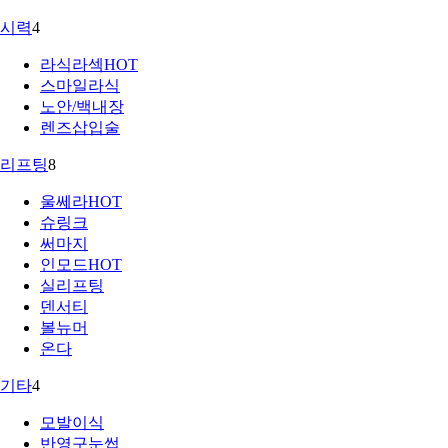
시력
4
라식라섹
HOT
스마일라식
노안/백내장
렌즈삽입술
리프팅
8
울쎄라
HOT
슈링크
써마지
인모드
HOT
실리프팅
덴서티
볼뉴머
온다
기타
4
모발이식
반영구눈썹