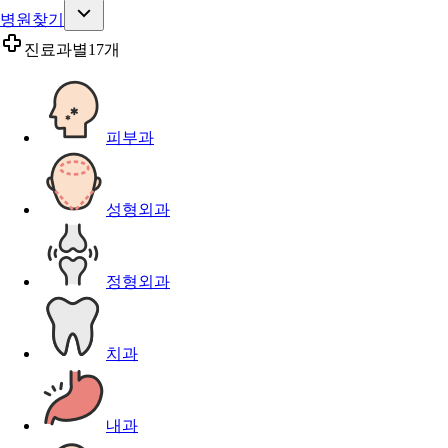
병원찾기
진료과별
17개
피부과
성형외과
정형외과
치과
내과