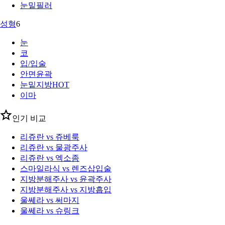
눈밑필러
성형
6
눈
코
입/입술
안면윤곽
눈밑지방
HOT
이마
인기 비교
리쥬란 vs 쥬베룩
리쥬란 vs 물광주사
리쥬란 vs 엑소좀
스마일라식 vs 렌즈삽입술
지방분해주사 vs 윤곽주사
지방분해주사 vs 지방흡입
울쎄라 vs 써마지
울쎄라 vs 슈링크