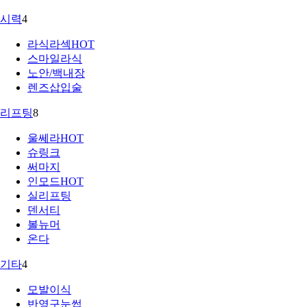
시력
4
라식라섹
HOT
스마일라식
노안/백내장
렌즈삽입술
리프팅
8
울쎄라
HOT
슈링크
써마지
인모드
HOT
실리프팅
덴서티
볼뉴머
온다
기타
4
모발이식
반영구눈썹