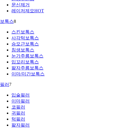
문신제거
레이저제모
HOT
보톡스
8
스킨보톡스
사각턱보톡스
승모근보톡스
침샘보톡스
눈가주름보톡스
입꼬리보톡스
팔자주름보톡스
이마/미간보톡스
필러
7
입술필러
이마필러
코필러
귀필러
턱필러
팔자필러