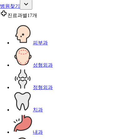
병원찾기
진료과별
17개
피부과
성형외과
정형외과
치과
내과