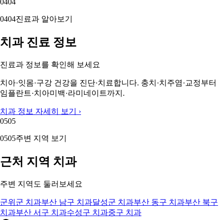
04
04
04
04
진료과 알아보기
치과 진료 정보
진료과 정보를 확인해 보세요
치아·잇몸·구강 건강을 진단·치료합니다. 충치·치주염·교정부터
임플란트·치아미백·라미네이트까지.
치과 정보 자세히 보기 ›
05
05
05
05
주변 지역 보기
근처 지역 치과
주변 지역도 둘러보세요
군위군 치과
부산 남구 치과
달성군 치과
부산 동구 치과
부산 북구
치과
부산 서구 치과
수성구 치과
중구 치과