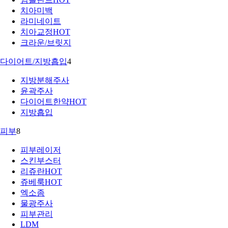
치아미백
라미네이트
치아교정
HOT
크라운/브릿지
다이어트/지방흡입
4
지방분해주사
윤곽주사
다이어트한약
HOT
지방흡입
피부
8
피부레이저
스킨부스터
리쥬란
HOT
쥬베룩
HOT
엑소좀
물광주사
피부관리
LDM