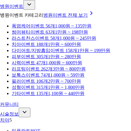
병원이벤트
병원이벤트 카테고리
병원이벤트
전체 보기
폭염케어
이벤트 56개
1,000원 ~ 135만원
썸머뷰티
이벤트 63개
1만원 ~ 198만원
라스트찬스
이벤트 58개
1,000원 ~ 245만원
치아
이벤트 188개
1만원 ~ 600만원
다이어트/지방흡입
이벤트 158개
1만원 ~ 199만원
피부
이벤트 305개
1만원 ~ 280만원
시력
이벤트 47개
1,000원 ~ 600만원
리프팅
이벤트 262개
3만원 ~ 800만원
보톡스
이벤트 74개
1,000원 ~ 59만원
필러
이벤트 106개
2만원 ~ 700만원
성형
이벤트 315개
1만원 ~ 1,800만원
기타
이벤트 135개
1,100원 ~ 440만원
커뮤니티
시술정보
치아
5
임플란트
HOT