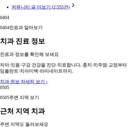
커뮤니티 글 더보기 (2,555건)
04
04
04
04
진료과 알아보기
치과 진료 정보
진료과 정보를 확인해 보세요
치아·잇몸·구강 건강을 진단·치료합니다. 충치·치주염·교정부터
임플란트·치아미백·라미네이트까지.
치과 정보 자세히 보기 ›
05
05
05
05
주변 지역 보기
근처 지역 치과
주변 지역도 둘러보세요