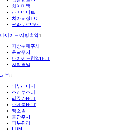
치아미백
라미네이트
치아교정
HOT
크라운/브릿지
다이어트/지방흡입
4
지방분해주사
윤곽주사
다이어트한약
HOT
지방흡입
피부
8
피부레이저
스킨부스터
리쥬란
HOT
쥬베룩
HOT
엑소좀
물광주사
피부관리
LDM