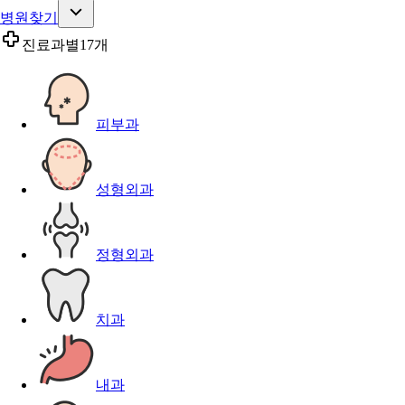
병원찾기
진료과별
17개
피부과
성형외과
정형외과
치과
내과