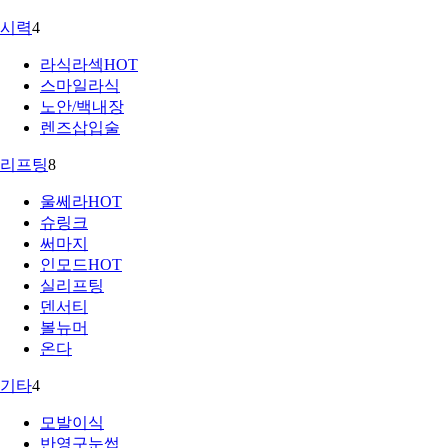
시력
4
라식라섹
HOT
스마일라식
노안/백내장
렌즈삽입술
리프팅
8
울쎄라
HOT
슈링크
써마지
인모드
HOT
실리프팅
덴서티
볼뉴머
온다
기타
4
모발이식
반영구눈썹