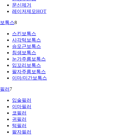
문신제거
레이저제모
HOT
보톡스
8
스킨보톡스
사각턱보톡스
승모근보톡스
침샘보톡스
눈가주름보톡스
입꼬리보톡스
팔자주름보톡스
이마/미간보톡스
필러
7
입술필러
이마필러
코필러
귀필러
턱필러
팔자필러