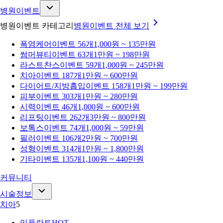
병원이벤트
병원이벤트 카테고리
병원이벤트
전체 보기
폭염케어
이벤트 56개
1,000원 ~ 135만원
썸머뷰티
이벤트 63개
1만원 ~ 198만원
라스트찬스
이벤트 59개
1,000원 ~ 245만원
치아
이벤트 187개
1만원 ~ 600만원
다이어트/지방흡입
이벤트 158개
1만원 ~ 199만원
피부
이벤트 303개
1만원 ~ 280만원
시력
이벤트 46개
1,000원 ~ 600만원
리프팅
이벤트 262개
3만원 ~ 800만원
보톡스
이벤트 74개
1,000원 ~ 59만원
필러
이벤트 106개
2만원 ~ 700만원
성형
이벤트 314개
1만원 ~ 1,800만원
기타
이벤트 135개
1,100원 ~ 440만원
커뮤니티
시술정보
치아
5
임플란트
HOT