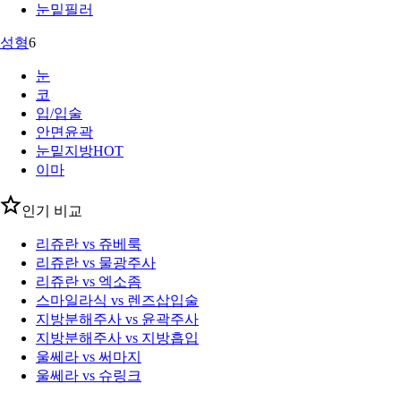
눈밑필러
성형
6
눈
코
입/입술
안면윤곽
눈밑지방
HOT
이마
인기 비교
리쥬란 vs 쥬베룩
리쥬란 vs 물광주사
리쥬란 vs 엑소좀
스마일라식 vs 렌즈삽입술
지방분해주사 vs 윤곽주사
지방분해주사 vs 지방흡입
울쎄라 vs 써마지
울쎄라 vs 슈링크