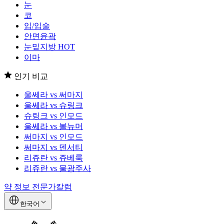
눈
코
입/입술
안면윤곽
눈밑지방
HOT
이마
인기 비교
울쎄라 vs 써마지
울쎄라 vs 슈링크
슈링크 vs 인모드
울쎄라 vs 볼뉴머
써마지 vs 인모드
써마지 vs 덴서티
리쥬란 vs 쥬베룩
리쥬란 vs 물광주사
약 정보
전문가칼럼
한국어