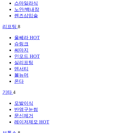
스마일라식
노안/백내장
렌즈삽입술
리프팅
8
울쎄라
HOT
슈링크
써마지
인모드
HOT
실리프팅
덴서티
볼뉴머
온다
기타
4
모발이식
반영구눈썹
문신제거
레이저제모
HOT
보톡스
8