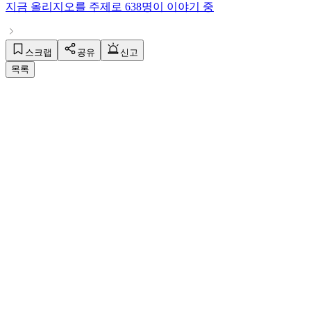
지금
올리지오
를 주제로
638명
이 이야기 중
스크랩
공유
신고
목록