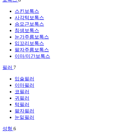
스킨보톡스
사각턱보톡스
승모근보톡스
침샘보톡스
눈가주름보톡스
입꼬리보톡스
팔자주름보톡스
이마/미간보톡스
필러
7
입술필러
이마필러
코필러
귀필러
턱필러
팔자필러
눈밑필러
성형
6