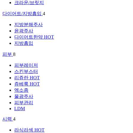
크라운/브릿지
다이어트/지방흡입
4
지방분해주사
윤곽주사
다이어트한약
HOT
지방흡입
피부
8
피부레이저
스킨부스터
리쥬란
HOT
쥬베룩
HOT
엑소좀
물광주사
피부관리
LDM
시력
4
라식라섹
HOT