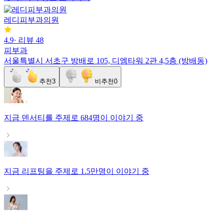
레디피부과의원
4.9
·
리뷰
48
피부과
서울특별시 서초구 방배로 105, 디엠타워 2관 4,5층 (방배동)
추천
3
비추천
0
지금
덴서티
를 주제로
684명
이 이야기 중
지금
리프팅
을 주제로
1.5만명
이 이야기 중