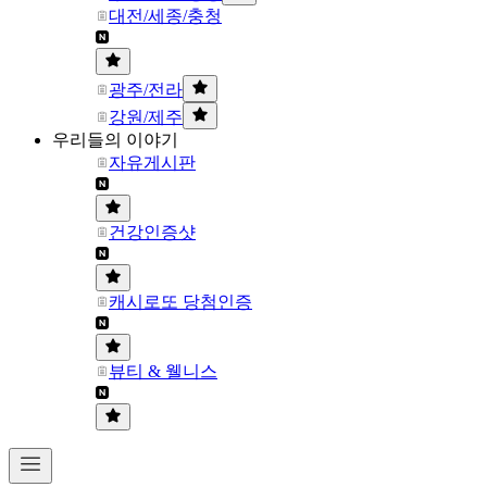
대전/세종/충청
광주/전라
강원/제주
우리들의 이야기
자유게시판
건강인증샷
캐시로또 당첨인증
뷰티 & 웰니스