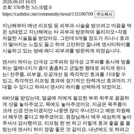
2026.06.03 16:03
조회
376
추천
3
스크랩
0
https://cashdoc.me/community/seoul/131106709
주소복사
지난해부터 매년 리프팅 등 피부과 시술을 받으려고 마음을 먹
은 상태였고
지난해에는 타 피부과 방문하여 올리지오+각종
자잘한 시술들을 받았어요. 그런데 6개월 정도가 지나니 효과
가 떨어지는 느낌도 들고 하여 고민하던 찰나에 덴서티하이를
시술하고 있는 방배 레디 피부과를 방문하게 되었습니다.
덴서티 하이는 단극성 고주파와 양극성 고주파를 동시에 방출
하는 열에너지가 좀더 촘촘하고 균일한 형태로 퍼지게 된다
는! 잔주름, 피부결, 모공개선 등 즉각적인 효과를 기대할 수
있고, 즉각적인 리프팅 효과에 장기적인 탄력개선 효과까지 기
대할 수 있다고 하여서 덴서티 하이를 선택하게 되었어요.
600샷을 받았는데, 얼굴에 저에게 필요한 부위 위주로 꼼꼼하
게 샷을 놓아주셨고, 목에도 놓아주셨어요.
지금은 목주름이
크게 신경 안쓰이겠지만 나중엔 많이 무너진다고 예방 차원해
서 해두면 좋다고 해주셨어요. 원장님께서 매우 세심하게 놓아
주셔서 감사했어요. 리프팅 한 번 하고 이렇게 효과 좋을 줄 몰
랐는데 덴서티 하이 정말 좋은 것 같아요. 내년에도 또 하려고