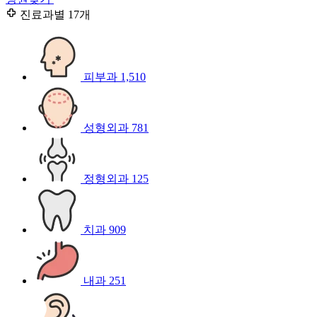
진료과별
17개
피부과
1,510
성형외과
781
정형외과
125
치과
909
내과
251