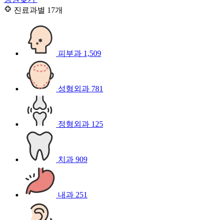
진료과별
17개
피부과
1,509
성형외과
781
정형외과
125
치과
909
내과
251