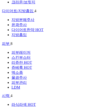
크라운/브릿지
다이어트/지방흡입
4
지방분해주사
윤곽주사
다이어트한약
HOT
지방흡입
피부
8
피부레이저
스킨부스터
리쥬란
HOT
쥬베룩
HOT
엑소좀
물광주사
피부관리
LDM
시력
4
라식라섹
HOT