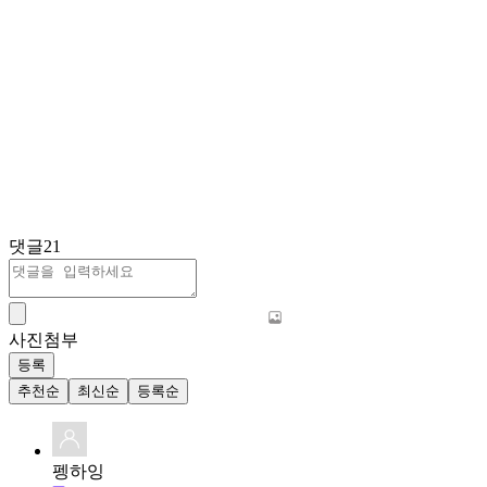
댓글
21
사진첨부
등록
추천순
최신순
등록순
펭하잉