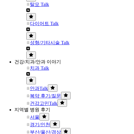
탈모 Talk
다이어트 Talk
성형/기타시술 Talk
건강/치과/안과 이야기
치과 Talk
안과Talk
복약 후기/질문
건강고민Talk
지역별 병원 후기
서울
경기/인천
부산/울산/경상