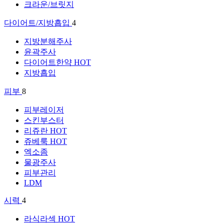
크라운/브릿지
다이어트/지방흡입
4
지방분해주사
윤곽주사
다이어트한약
HOT
지방흡입
피부
8
피부레이저
스킨부스터
리쥬란
HOT
쥬베룩
HOT
엑소좀
물광주사
피부관리
LDM
시력
4
라식라섹
HOT