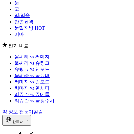
눈
코
입/입술
안면윤곽
눈밑지방
HOT
이마
인기 비교
울쎄라 vs 써마지
울쎄라 vs 슈링크
슈링크 vs 인모드
울쎄라 vs 볼뉴머
써마지 vs 인모드
써마지 vs 덴서티
리쥬란 vs 쥬베룩
리쥬란 vs 물광주사
약 정보
전문가칼럼
한국어