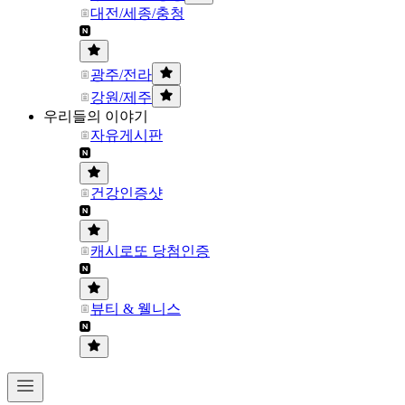
대전/세종/충청
광주/전라
강원/제주
우리들의 이야기
자유게시판
건강인증샷
캐시로또 당첨인증
뷰티 & 웰니스