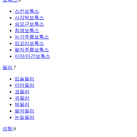
스킨보톡스
사각턱보톡스
승모근보톡스
침샘보톡스
눈가주름보톡스
입꼬리보톡스
팔자주름보톡스
이마/미간보톡스
필러
7
입술필러
이마필러
코필러
귀필러
턱필러
팔자필러
눈밑필러
성형
6