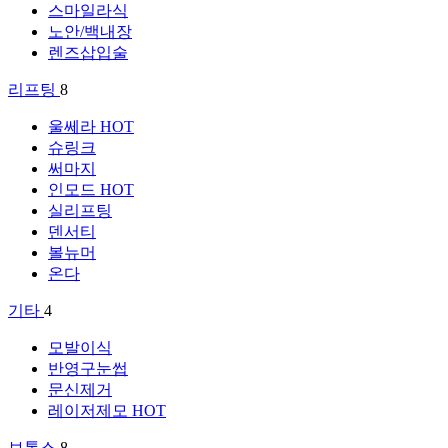
스마일라식
노안/백내장
렌즈삽입술
리프팅
8
울쎄라
HOT
슈링크
써마지
인모드
HOT
실리프팅
덴서티
볼뉴머
온다
기타
4
모발이식
반영구눈썹
문신제거
레이저제모
HOT
보톡스
8