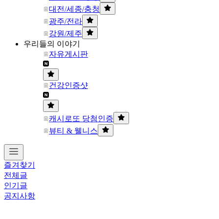
대전/세종/충청
광주/전라
강원/제주
우리들의 이야기
자유게시판
건강인증샷
캐시로또 당첨인증
뷰티 & 웰니스
즐겨찾기
전체글
인기글
공지사항