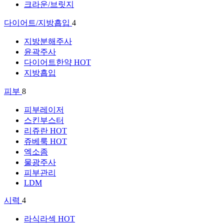
크라운/브릿지
다이어트/지방흡입
4
지방분해주사
윤곽주사
다이어트한약
HOT
지방흡입
피부
8
피부레이저
스킨부스터
리쥬란
HOT
쥬베룩
HOT
엑소좀
물광주사
피부관리
LDM
시력
4
라식라섹
HOT