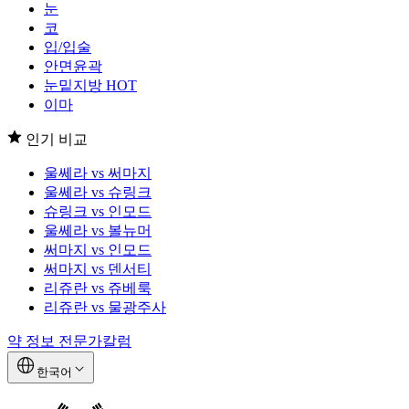
눈
코
입/입술
안면윤곽
눈밑지방
HOT
이마
인기 비교
울쎄라 vs 써마지
울쎄라 vs 슈링크
슈링크 vs 인모드
울쎄라 vs 볼뉴머
써마지 vs 인모드
써마지 vs 덴서티
리쥬란 vs 쥬베룩
리쥬란 vs 물광주사
약 정보
전문가칼럼
한국어