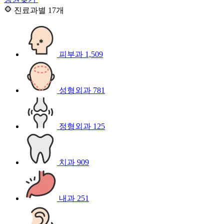
진료과별
17개
피부과
1,509
성형외과
781
정형외과
125
치과
909
내과
251