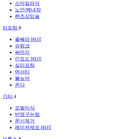
스마일라식
노안/백내장
렌즈삽입술
리프팅
8
울쎄라
HOT
슈링크
써마지
인모드
HOT
실리프팅
덴서티
볼뉴머
온다
기타
4
모발이식
반영구눈썹
문신제거
레이저제모
HOT
보톡스
8