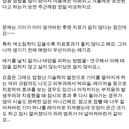
양광 영향을 많이 받아서 여름에는 악화되고 겨울에는 호전된
다고 하는거 보면 주근깨랑 정말 비슷하지요
문제는 기미가 이미 생겨버린 후엔 치료가 쉽지 않다는 점인데
요
~~~
특히 색소침착이 깊을수록 치료효과가 좋지 않다고 해요
.
그러
니까 생기기 전에 예방이 우선이라는 얘기죠
애기를 낳지 말거나 태양을 피하는 방법을
~
연구해서 아예 태
양을 접하지 않고 살지 않는이상은 쉽지 않아요
;;;
요즘은 그래도 엄청난 기술력의 발전으로 기미를 옅어지게 하
는 여러 크림약도 나오고 피부과에서 박피술
,
레이저술 등으로
치료하여 효과를 보는 경우도 있으나 아직까지는 부작용의 발
생우려와 치료했을 때 잠시의 효과 후 다시 돌아가는 경우가
많아 시술도 완벽한 답은 아니긴해요
.
참고로 점뺄 때 너무 짙
어져버린 기미 하나를 레이저로 지져봤는데 모양이 은근 크기
도 하고 잠시 옅어졌다가 외려 범위가 더 넓어져버린거 같아
요
...