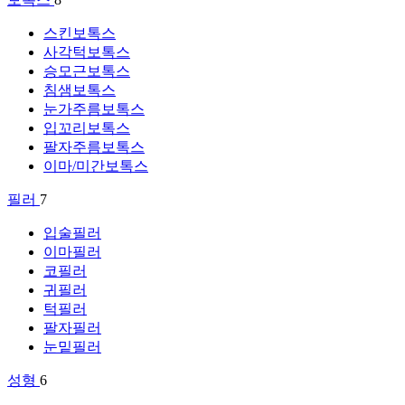
스킨보톡스
사각턱보톡스
승모근보톡스
침샘보톡스
눈가주름보톡스
입꼬리보톡스
팔자주름보톡스
이마/미간보톡스
필러
7
입술필러
이마필러
코필러
귀필러
턱필러
팔자필러
눈밑필러
성형
6