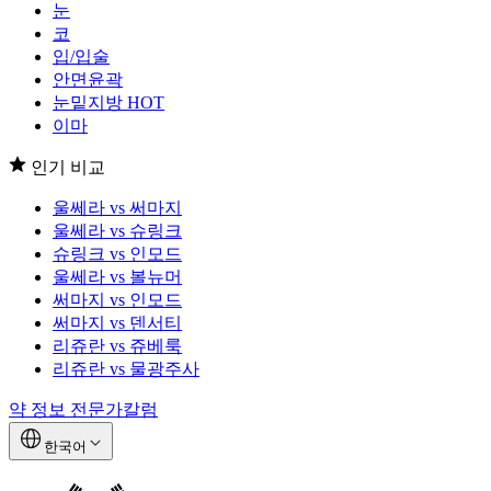
눈
코
입/입술
안면윤곽
눈밑지방
HOT
이마
인기 비교
울쎄라 vs 써마지
울쎄라 vs 슈링크
슈링크 vs 인모드
울쎄라 vs 볼뉴머
써마지 vs 인모드
써마지 vs 덴서티
리쥬란 vs 쥬베룩
리쥬란 vs 물광주사
약 정보
전문가칼럼
한국어