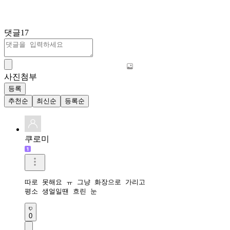
댓글
17
사진첨부
등록
추천순
최신순
등록순
쿠로미
따로 못해요 ㅠ 그냥 화장으로 가리고

평소 생얼일땐 흐린 눈  
0