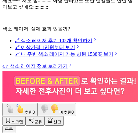
께요
~~~
저도 참
...........
화장 안하고도 뽀얀 맨얼굴로 한번 살
아보고 싶네요
;;;;;;;;;;;;
색소 레이저, 실제 효과 있을까?
🔗 색소 레이저 후기 102개 확인하기
🔗 예상가격 1만원부터 보기
🔗 내 주변 색소 레이저 가능 병원 1538곳 보기
👉 색소 레이저 정보 보러가기
추천
0
비추천
0
스크랩
공유
신고
목록