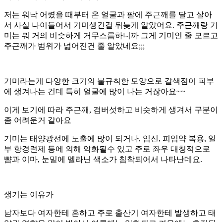
저는 워낙 어렸을 때부터 온 얼굴과 팔에 주근깨를 달고 살아
서 사실 나이들어서 기미생긴걸 뒤늦게 알았어요
.
주근깨랑 기
미는 뭐 거의 비슷하게 거무스름하니까 그게 기미인 줄 모르고
주근깨가 범위가 넓어진건 줄 알았네요
;;;
기미라는게 다양한 크기의 불규칙한 모양으로 갈색점이 피부
에 생겨나는 건데 특히 얼굴에 많이 나는 거잖아요
~~
이게 보기에 따라 주근깨
,
검버섯하고 비슷하게 생겨서 구분이
좀 어려운거 같아요
기미는 태양광선에 노출에 많이 되거나
,
임신
,
피임약 복용
,
일
부 항경련제 등에 의해 악화될수 있고 주로 좌우 대칭적으로
뺨과 이마
,
눈밑에 멜라닌 색소가 침착되어서 나타난데요
.
생기는 이유가
남자보다 여자한테 흔하고 주로 출산기 여자한테 발생하고 태