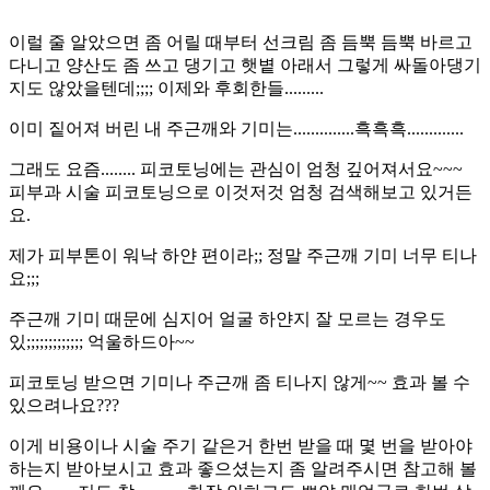
이럴 줄 알았으면 좀 어릴 때부터 선크림 좀 듬뿍 듬뿍 바르고
다니고 양산도 좀 쓰고 댕기고 햇볕 아래서 그렇게 싸돌아댕기
지도 않았을텐데
;;;;
이제와 후회한들
.........
이미 짙어져 버린 내 주근깨와 기미는
..............
흑흑흑
.............
그래도 요즘
........
피코토닝에는 관심이 엄청 깊어져서요
~~~
피부과 시술 피코토닝으로 이것저것 엄청 검색해보고 있거든
요
.
제가 피부톤이 워낙 하얀 편이라
;;
정말 주근깨 기미 너무 티나
요
;;;
주근깨 기미 때문에 심지어 얼굴 하얀지 잘 모르는 경우도
있
;;;;;;;;;;;;;
억울하드아
~~
피코토닝 받으면 기미나 주근깨 좀 티나지 않게
~~
효과 볼 수
있으려나요
???
이게 비용이나 시술 주기 같은거 한번 받을 때 몇 번을 받아야
하는지 받아보시고 효과 좋으셨는지 좀 알려주시면 참고해 볼