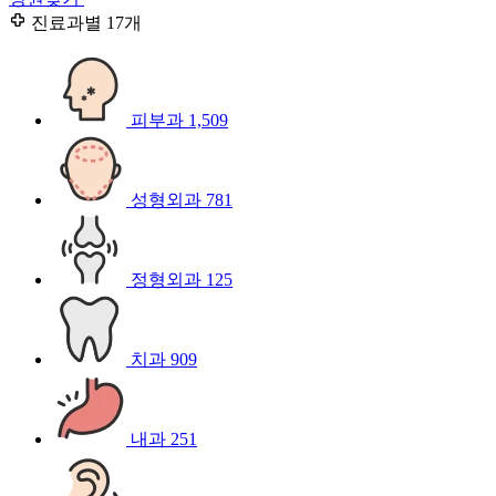
진료과별
17개
피부과
1,509
성형외과
781
정형외과
125
치과
909
내과
251