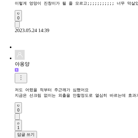
이렇게 엉망이 진창이가 될 줄 모르고;;;;;;;;;;; 너무 막살았어
0
2023.05.24 14:39
야옹양
저도 어렸을 적부터 주근깨가 심했어요

지금은 선크림 없이는 외출을 안할정도로 열심히 바르는데 효과
0
1
답글 쓰기