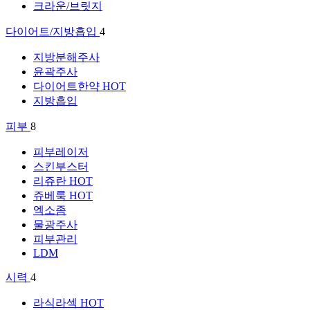
크라운/브릿지
다이어트/지방흡입
4
지방분해주사
윤곽주사
다이어트한약
HOT
지방흡입
피부
8
피부레이저
스킨부스터
리쥬란
HOT
쥬베룩
HOT
엑소좀
물광주사
피부관리
LDM
시력
4
라식라섹
HOT