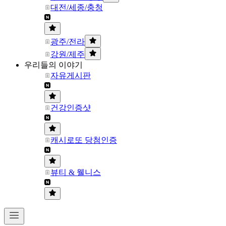
대전/세종/충청
광주/전라
강원/제주
우리들의 이야기
자유게시판
건강인증샷
캐시로또 당첨인증
뷰티 & 웰니스