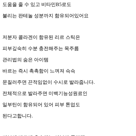
도움을 줄 수 있고 비타민B5로도
불리는 판테놀 성분까지 함유되어있어요
저분자 콜라겐이 함유된 리르 스틱은
피부깊숙히 수분 충전해주는 목주름
관리법의 숨은 아이템
바르는 즉시 촉촉함이 느껴져 슥슥
문질러주면 끈적임없이 수시로 발라줍니다.
전체적으로 발라주면 미백기능성원료인
일부틴이 함유되어 있어 피부 톤업도
된다고합니다.