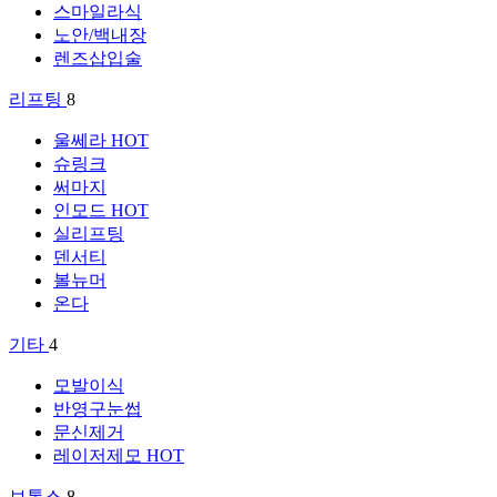
스마일라식
노안/백내장
렌즈삽입술
리프팅
8
울쎄라
HOT
슈링크
써마지
인모드
HOT
실리프팅
덴서티
볼뉴머
온다
기타
4
모발이식
반영구눈썹
문신제거
레이저제모
HOT
보톡스
8