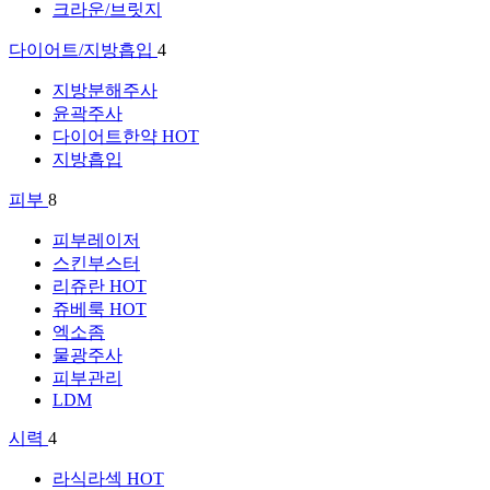
크라운/브릿지
다이어트/지방흡입
4
지방분해주사
윤곽주사
다이어트한약
HOT
지방흡입
피부
8
피부레이저
스킨부스터
리쥬란
HOT
쥬베룩
HOT
엑소좀
물광주사
피부관리
LDM
시력
4
라식라섹
HOT