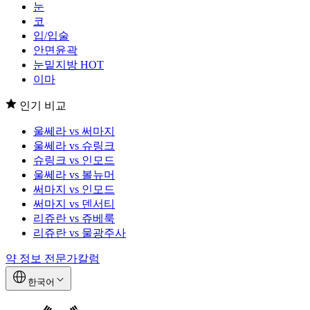
눈
코
입/입술
안면윤곽
눈밑지방
HOT
이마
인기 비교
울쎄라 vs 써마지
울쎄라 vs 슈링크
슈링크 vs 인모드
울쎄라 vs 볼뉴머
써마지 vs 인모드
써마지 vs 덴서티
리쥬란 vs 쥬베룩
리쥬란 vs 물광주사
약 정보
전문가칼럼
한국어