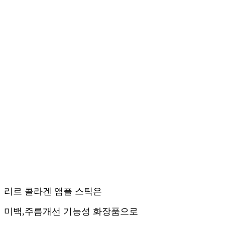
리르 콜라겐 앰플 스틱은
미백,주름개선 기능성 화장품으로