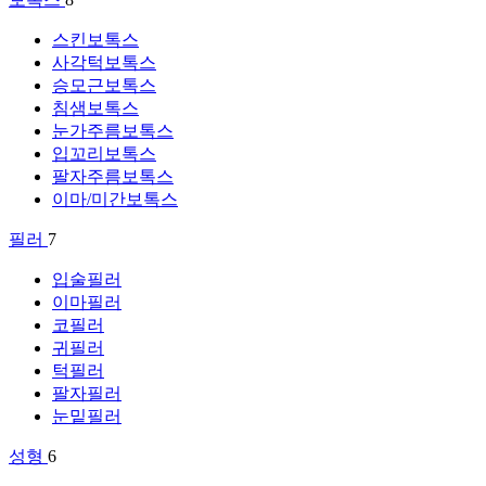
스킨보톡스
사각턱보톡스
승모근보톡스
침샘보톡스
눈가주름보톡스
입꼬리보톡스
팔자주름보톡스
이마/미간보톡스
필러
7
입술필러
이마필러
코필러
귀필러
턱필러
팔자필러
눈밑필러
성형
6