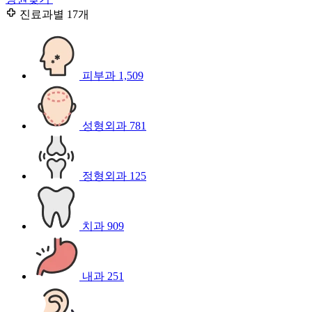
진료과별
17개
피부과
1,509
성형외과
781
정형외과
125
치과
909
내과
251