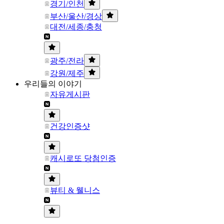
경기/인천
부산/울산/경상
대전/세종/충청
광주/전라
강원/제주
우리들의 이야기
자유게시판
건강인증샷
캐시로또 당첨인증
뷰티 & 웰니스