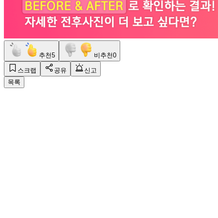
추천
5
비추천
0
스크랩
공유
신고
목록