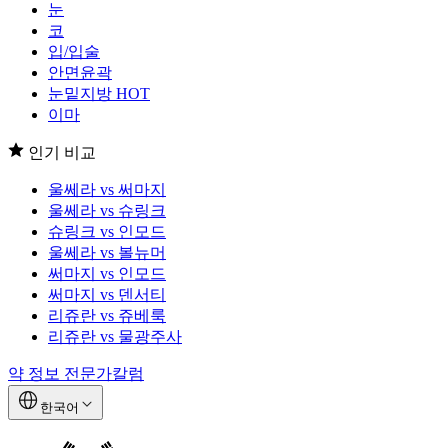
눈
코
입/입술
안면윤곽
눈밑지방
HOT
이마
인기 비교
울쎄라 vs 써마지
울쎄라 vs 슈링크
슈링크 vs 인모드
울쎄라 vs 볼뉴머
써마지 vs 인모드
써마지 vs 덴서티
리쥬란 vs 쥬베룩
리쥬란 vs 물광주사
약 정보
전문가칼럼
한국어