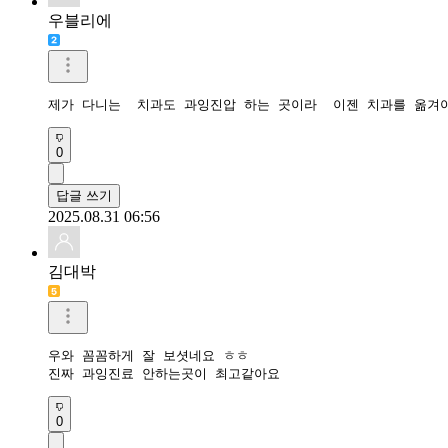
우블리에
제가 다니는  치과도 과잉진압 하는 곳이라  이젠 치과를 옮겨
0
답글 쓰기
2025.08.31 06:56
김대박
우와 꼼꼼하게 잘 보셧네요 ㅎㅎ

진짜 과잉진료 안하는곳이 최고같아요
0