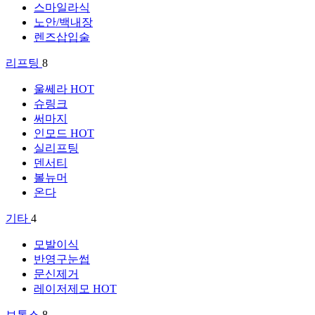
스마일라식
노안/백내장
렌즈삽입술
리프팅
8
울쎄라
HOT
슈링크
써마지
인모드
HOT
실리프팅
덴서티
볼뉴머
온다
기타
4
모발이식
반영구눈썹
문신제거
레이저제모
HOT
보톡스
8