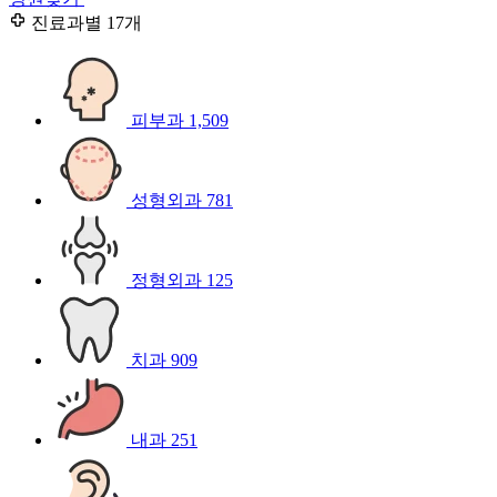
진료과별
17개
피부과
1,509
성형외과
781
정형외과
125
치과
909
내과
251