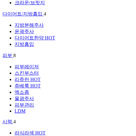
크라운/브릿지
다이어트/지방흡입
4
지방분해주사
윤곽주사
다이어트한약
HOT
지방흡입
피부
8
피부레이저
스킨부스터
리쥬란
HOT
쥬베룩
HOT
엑소좀
물광주사
피부관리
LDM
시력
4
라식라섹
HOT