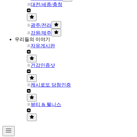
대전/세종/충청
광주/전라
강원/제주
우리들의 이야기
자유게시판
건강인증샷
캐시로또 당첨인증
뷰티 & 웰니스