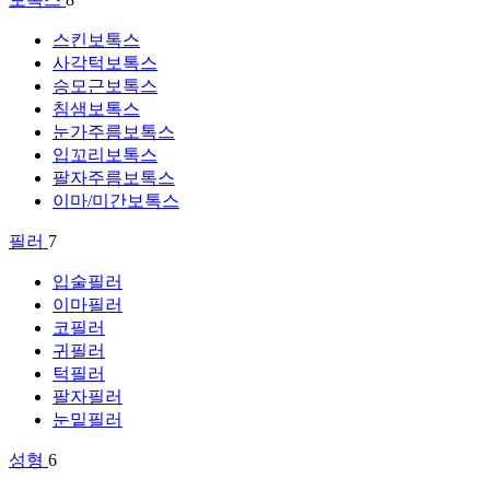
스킨보톡스
사각턱보톡스
승모근보톡스
침샘보톡스
눈가주름보톡스
입꼬리보톡스
팔자주름보톡스
이마/미간보톡스
필러
7
입술필러
이마필러
코필러
귀필러
턱필러
팔자필러
눈밑필러
성형
6