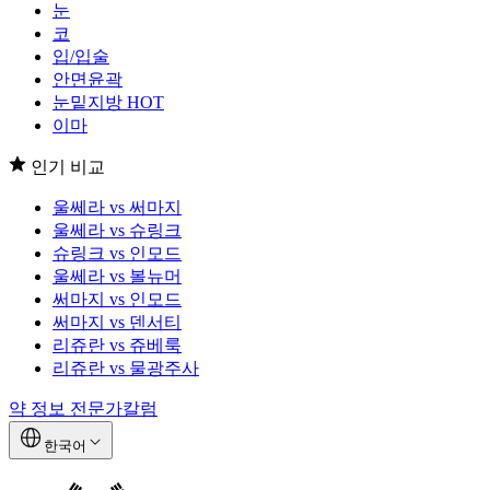
눈
코
입/입술
안면윤곽
눈밑지방
HOT
이마
인기 비교
울쎄라 vs 써마지
울쎄라 vs 슈링크
슈링크 vs 인모드
울쎄라 vs 볼뉴머
써마지 vs 인모드
써마지 vs 덴서티
리쥬란 vs 쥬베룩
리쥬란 vs 물광주사
약 정보
전문가칼럼
한국어