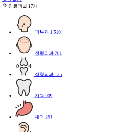
진료과별
17개
피부과
1,510
성형외과
781
정형외과
125
치과
909
내과
251