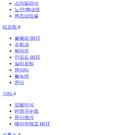
스마일라식
노안/백내장
렌즈삽입술
리프팅
8
울쎄라
HOT
슈링크
써마지
인모드
HOT
실리프팅
덴서티
볼뉴머
온다
기타
4
모발이식
반영구눈썹
문신제거
레이저제모
HOT
보톡스
8