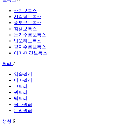
스킨보톡스
사각턱보톡스
승모근보톡스
침샘보톡스
눈가주름보톡스
입꼬리보톡스
팔자주름보톡스
이마/미간보톡스
필러
7
입술필러
이마필러
코필러
귀필러
턱필러
팔자필러
눈밑필러
성형
6