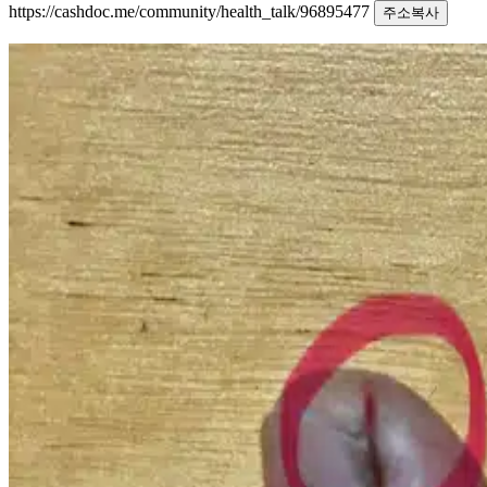
https://cashdoc.me/community/health_talk/96895477
주소복사