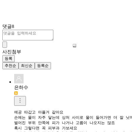
댓글
8
사진첨부
등록
추천순
최신순
등록순
은하수
에공 따갑고 아플거 같아요 

손에는 물이 자주 닿는데 상처 사이로 물이 들어가면 더 잘 낫지
벌어진 부위 안쪽에 피가 나거나 고름이 나오지는 않죠

혹시 그렇다면 꼭 피부과 가보세요
