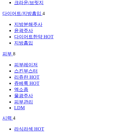
크라운/브릿지
다이어트/지방흡입
4
지방분해주사
윤곽주사
다이어트한약
HOT
지방흡입
피부
8
피부레이저
스킨부스터
리쥬란
HOT
쥬베룩
HOT
엑소좀
물광주사
피부관리
LDM
시력
4
라식라섹
HOT