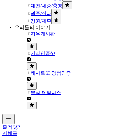
대전/세종/충청
광주/전라
강원/제주
우리들의 이야기
자유게시판
건강인증샷
캐시로또 당첨인증
뷰티 & 웰니스
즐겨찾기
전체글