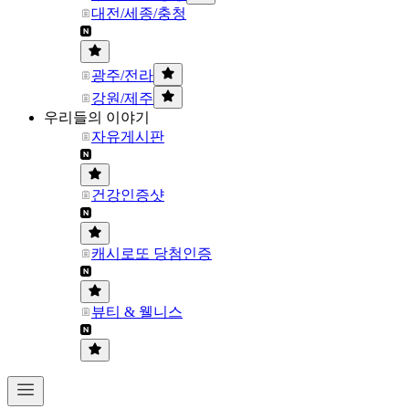
대전/세종/충청
광주/전라
강원/제주
우리들의 이야기
자유게시판
건강인증샷
캐시로또 당첨인증
뷰티 & 웰니스