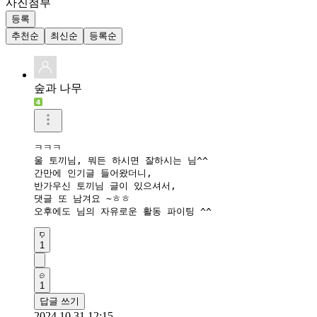
사진첨부
등록
추천순
최신순
등록순
숲과 나무
ㅋㅋㅋ

울 토끼님, 뭐든 하시면 잘하시는 님^^

간만에 인기글 들어왔더니,

반가우신 토끼님 글이 있으셔서,

댓글 또 남겨요 ~ㅎㅎ

1
1
답글 쓰기
2024.10.31 12:15