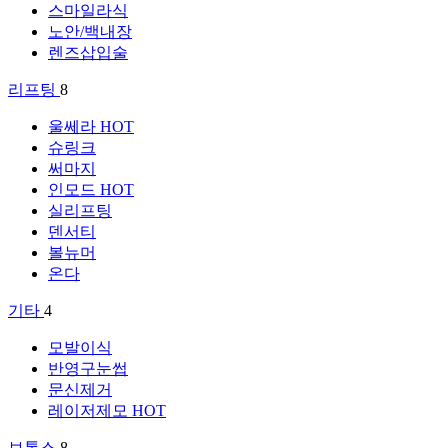
스마일라식
노안/백내장
렌즈삽입술
리프팅
8
울쎄라
HOT
슈링크
써마지
인모드
HOT
실리프팅
덴서티
볼뉴머
온다
기타
4
모발이식
반영구눈썹
문신제거
레이저제모
HOT
보톡스
8