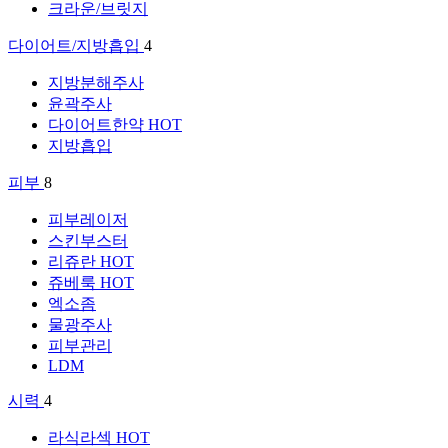
크라운/브릿지
다이어트/지방흡입
4
지방분해주사
윤곽주사
다이어트한약
HOT
지방흡입
피부
8
피부레이저
스킨부스터
리쥬란
HOT
쥬베룩
HOT
엑소좀
물광주사
피부관리
LDM
시력
4
라식라섹
HOT