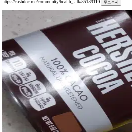
https://cashdoc.me/community/health_talk/85189119
주소복사