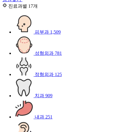
진료과별
17개
피부과
1,509
성형외과
781
정형외과
125
치과
909
내과
251