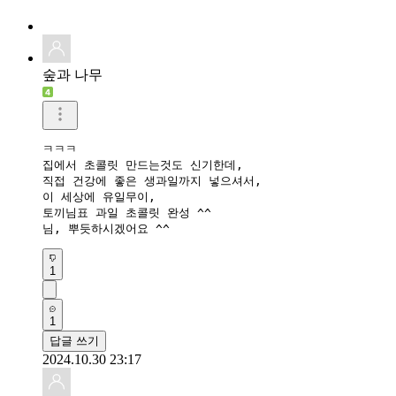
숲과 나무
ㅋㅋㅋ

집에서 초콜릿 만드는것도 신기한데,

직접 건강에 좋은 생과일까지 넣으셔서,

이 세상에 유일무이, 

토끼님표 과일 초콜릿 완성 ^^

님, 뿌듯하시겠어요 ^^
1
1
답글 쓰기
2024.10.30 23:17