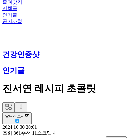
즐겨찾기
전체글
인기글
공지사항
건강인증샷
인기글
진서연 레시피 초콜릿
달나라토끼55
2024.10.30 20:01
조회
861
추천
11
스크랩
4