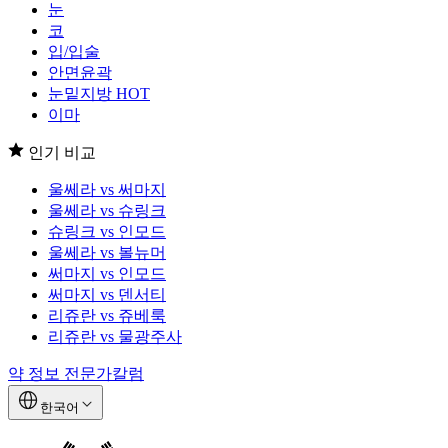
눈
코
입/입술
안면윤곽
눈밑지방
HOT
이마
인기 비교
울쎄라 vs 써마지
울쎄라 vs 슈링크
슈링크 vs 인모드
울쎄라 vs 볼뉴머
써마지 vs 인모드
써마지 vs 덴서티
리쥬란 vs 쥬베룩
리쥬란 vs 물광주사
약 정보
전문가칼럼
한국어