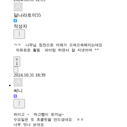
달나라토끼55
작성자
ㅋㅋ  나무님 칭찬으로 어깨가 으쓱으쓱해지는데요

 자유로운 활동  파이팅 하면서 잘 지냇어여 ^^
1
2024.10.31 18:39
써니
하이고 ~  하고쨉이 토끼님~

수요일은 또 초콜릿을 만드셨네요  ㅎㅎ

너무 맛나 보여요
