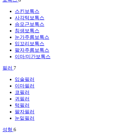
스킨보톡스
사각턱보톡스
승모근보톡스
침샘보톡스
눈가주름보톡스
입꼬리보톡스
팔자주름보톡스
이마/미간보톡스
필러
7
입술필러
이마필러
코필러
귀필러
턱필러
팔자필러
눈밑필러
성형
6