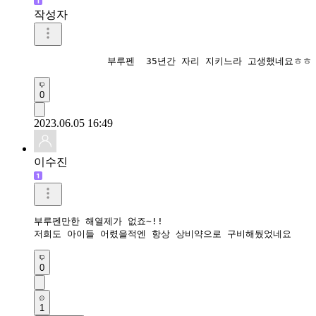
작성자
             부루펜  35년간 자리 지키느라 고생했네요ㅎㅎ
0
2023.06.05 16:49
이수진
부루펜만한 해열제가 없죠~!!

저희도 아이들 어렸을적엔 항상 상비약으로 구비해뒀었네요
0
1