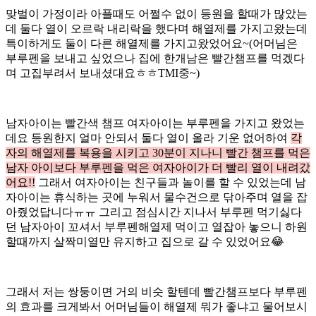
맞벌이 가정이라 아플때도 어쩔수 없이 등원을 할때가 많았는
데 둘다 열이 오르락 내리락을 했다며 해열제를 가지고왔는데
특이하게도 둘이 다른 해열제를 가지고왔었어요~(어머님은
부루펜을 보내고 싶었으나 집에 한개남은 빨간챔프를 먹겠다
며 고집부려서 보내셨대요ㅎㅎTMI중~)
남자아이는 빨간색 챔프 여자아이는 부루펜을 가지고 왔었는
데요 등원한지 얼마 안되서 둘다 열이 올라 기운 없어하여
각
자의 해열제를 복용을 시키고 30분이 지나니 빨간 챔프를 먹은
남자 아이보다 부루펜을 먹은 여자아이가 더 빨리 열이 내려갔
어요!!
그래서 여자아이는 친구들과 놀이를 할 수 있었는데 남
자아이는 휴식하는 곳에 누워서 물수건으로 닦아주며 열을 잡
아줬었답니다ㅠㅠ 그리고 점심시간 지나서 부루펜 먹기싫다
던 남자아이 꼬셔서 부루펜해열제 먹이고 열잡아 놓으니 하원
할때까지 살짝미열만 유지하고 집으로 갈 수 있었어요😂
그래서 저는 쌍둥이면 거의 비슷 할텐데 빨간챔프보다 부루펜
의 효과를 크게봐서 어머님들이 해열제 뭐가 좋냐고 물어보시