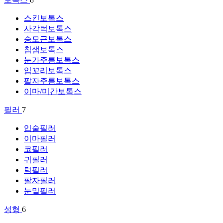
스킨보톡스
사각턱보톡스
승모근보톡스
침샘보톡스
눈가주름보톡스
입꼬리보톡스
팔자주름보톡스
이마/미간보톡스
필러
7
입술필러
이마필러
코필러
귀필러
턱필러
팔자필러
눈밑필러
성형
6