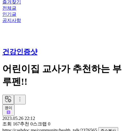
즐겨찾기
전체글
인기글
공지사항
건강인증샷
어린이집 교사가 추천하는 부
루펜!!
꿘이
2023.05.26 22:12
조회
167
추천
0
스크랩
0
https://cashdoc.me/community/health_talk/2376565
주소복사