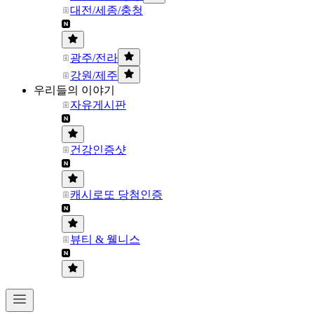
대전/세종/충청
광주/전라
강원/제주
우리들의 이야기
자유게시판
건강인증샷
캐시로또 당첨인증
뷰티 & 웰니스