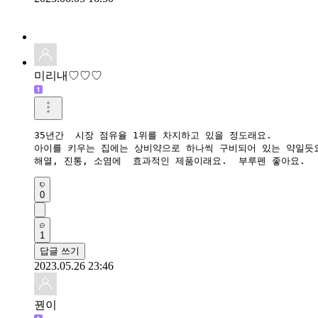
미리내♡♡♡
35년간  시장 점유율 1위를 차지하고 있을 정도래요.

아이를 키우는 집에는 상비약으로 하나씩 구비되어 있는 약일듯요
해열, 진통, 소염에  효과적인 제품이래요.  부루펜 좋아요.
0
1
답글 쓰기
2023.05.26 23:46
꿘이