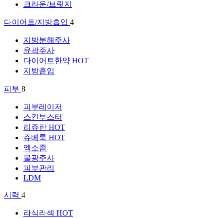
크라운/브릿지
다이어트/지방흡입
4
지방분해주사
윤곽주사
다이어트한약
HOT
지방흡입
피부
8
피부레이저
스킨부스터
리쥬란
HOT
쥬베룩
HOT
엑소좀
물광주사
피부관리
LDM
시력
4
라식라섹
HOT