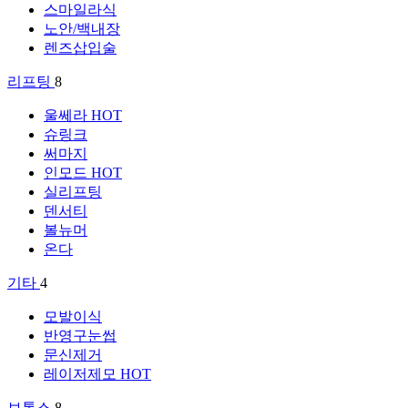
스마일라식
노안/백내장
렌즈삽입술
리프팅
8
울쎄라
HOT
슈링크
써마지
인모드
HOT
실리프팅
덴서티
볼뉴머
온다
기타
4
모발이식
반영구눈썹
문신제거
레이저제모
HOT
보톡스
8