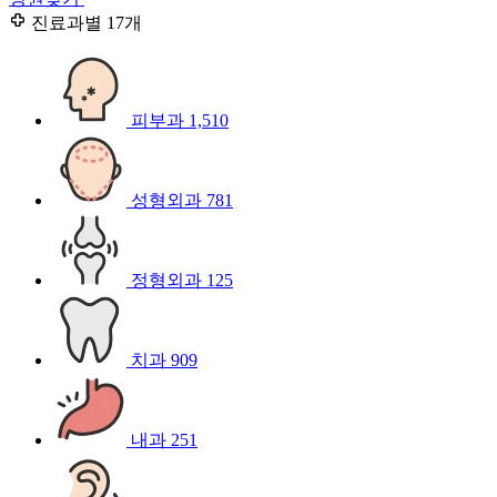
진료과별
17개
피부과
1,510
성형외과
781
정형외과
125
치과
909
내과
251