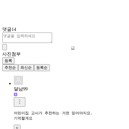
댓글
14
사진첨부
등록
추천순
최신순
등록순
달남99
어린이집 교사가 추천하는 거면 믿어야지요.

기억할게요