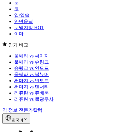
눈
코
입/입술
안면윤곽
눈밑지방
HOT
이마
인기 비교
울쎄라 vs 써마지
울쎄라 vs 슈링크
슈링크 vs 인모드
울쎄라 vs 볼뉴머
써마지 vs 인모드
써마지 vs 덴서티
리쥬란 vs 쥬베룩
리쥬란 vs 물광주사
약 정보
전문가칼럼
한국어