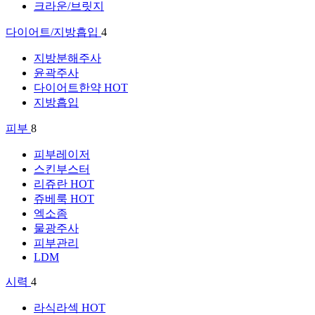
크라운/브릿지
다이어트/지방흡입
4
지방분해주사
윤곽주사
다이어트한약
HOT
지방흡입
피부
8
피부레이저
스킨부스터
리쥬란
HOT
쥬베룩
HOT
엑소좀
물광주사
피부관리
LDM
시력
4
라식라섹
HOT