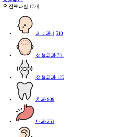
진료과별
17개
피부과
1,510
성형외과
781
정형외과
125
치과
909
내과
251