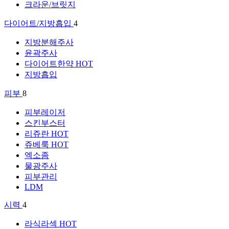
크라운/브릿지
다이어트/지방흡입
4
지방분해주사
윤곽주사
다이어트한약
HOT
지방흡입
피부
8
피부레이저
스킨부스터
리쥬란
HOT
쥬베룩
HOT
엑소좀
물광주사
피부관리
LDM
시력
4
라식라섹
HOT