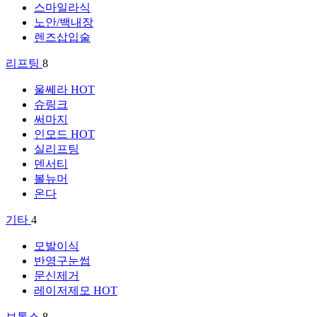
스마일라식
노안/백내장
렌즈삽입술
리프팅
8
울쎄라
HOT
슈링크
써마지
인모드
HOT
실리프팅
덴서티
볼뉴머
온다
기타
4
모발이식
반영구눈썹
문신제거
레이저제모
HOT
보톡스
8