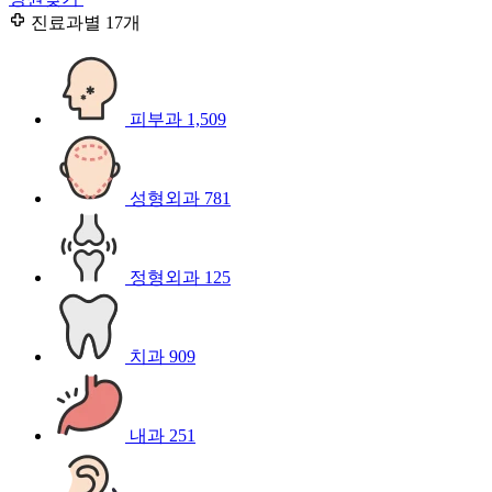
진료과별
17개
피부과
1,509
성형외과
781
정형외과
125
치과
909
내과
251