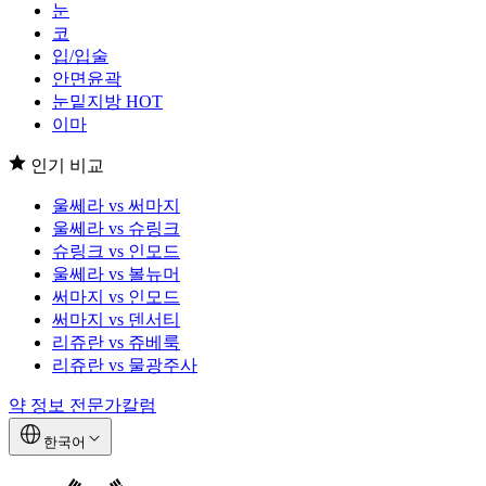
눈
코
입/입술
안면윤곽
눈밑지방
HOT
이마
인기 비교
울쎄라 vs 써마지
울쎄라 vs 슈링크
슈링크 vs 인모드
울쎄라 vs 볼뉴머
써마지 vs 인모드
써마지 vs 덴서티
리쥬란 vs 쥬베룩
리쥬란 vs 물광주사
약 정보
전문가칼럼
한국어