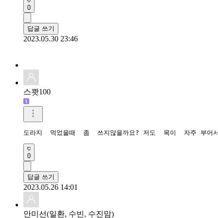
0
답글 쓰기
2023.05.30 23:46
스쾃100
도라지  먹었을때  좀  쓰지않을까요? 저도  목이  자주 부
0
답글 쓰기
2023.05.26 14:01
안미선(일환, 수빈, 수진맘)