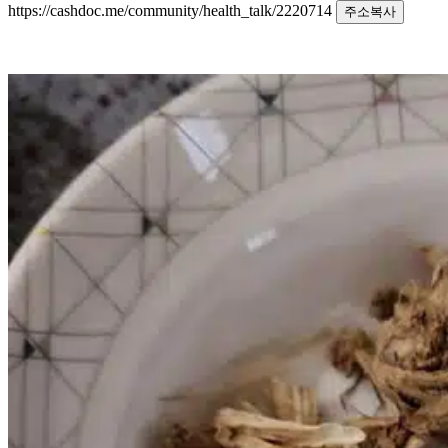
https://cashdoc.me/community/health_talk/2220714
주소복사