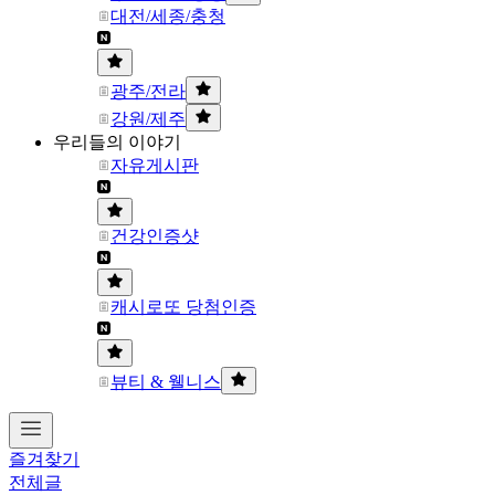
대전/세종/충청
광주/전라
강원/제주
우리들의 이야기
자유게시판
건강인증샷
캐시로또 당첨인증
뷰티 & 웰니스
즐겨찾기
전체글