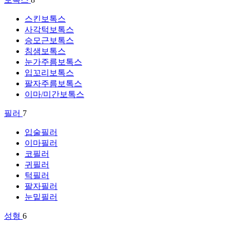
스킨보톡스
사각턱보톡스
승모근보톡스
침샘보톡스
눈가주름보톡스
입꼬리보톡스
팔자주름보톡스
이마/미간보톡스
필러
7
입술필러
이마필러
코필러
귀필러
턱필러
팔자필러
눈밑필러
성형
6