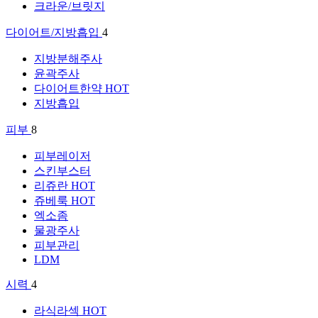
크라운/브릿지
다이어트/지방흡입
4
지방분해주사
윤곽주사
다이어트한약
HOT
지방흡입
피부
8
피부레이저
스킨부스터
리쥬란
HOT
쥬베룩
HOT
엑소좀
물광주사
피부관리
LDM
시력
4
라식라섹
HOT