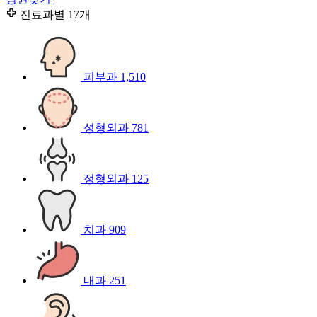
진료과별
17개
피부과
1,510
성형외과
781
정형외과
125
치과
909
내과
251