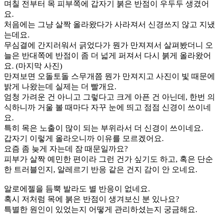
며칠 전부터 목 피부쪽에 갑자기 붉은 반점이 우두두 생겼어
요.
처음에는 그냥 살짝 올라왔다가 사라져서 신경쓰지 않고 지냈
는데요.
무심결에 간지러워서 긁었다가 뭔가 만져져서 살펴봤더니 오
늘은 반대쪽에 반점이 좀 더 넓게 퍼져서 다시 붉게 올라왔어
요. (마지막 사진)
만져보면 오돌토돌 스무개쯤 뭔가 만져지고 사진이 빛 때문에
밝게 나왔는데 실제는 더 빨개요.
엄청 가려운 건 아니고 그렇다고 크게 아픈 건 아닌데, 한번 의
식하니까 거울 볼 때마다 자꾸 눈에 띄고 점점 신경이 쓰이네
요.
특히 목은 노출이 많이 되는 부위라서 더 신경이 쓰이네요.
갑자기 이렇게 올라오니까 이유를 모르겠어요.
요즘 좀 늦게 자는데 잠 때문일까요?
피부가 살짝 예민한 편이라 그런 건가 싶기도 하고, 혹은 단순
한 트러블인지, 알레르기 반응 같은 건지 감이 안 오네요.
알로에젤을 듬뿍 발라도 별 반응이 없네요.
혹시 저처럼 목에 붉은 반점이 생겨보신 분 있나요?
특별한 원인이 있었는지 어떻게 관리하셨는지 궁금해요.