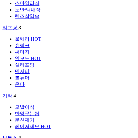
스마일라식
노안/백내장
렌즈삽입술
리프팅
8
울쎄라
HOT
슈링크
써마지
인모드
HOT
실리프팅
덴서티
볼뉴머
온다
기타
4
모발이식
반영구눈썹
문신제거
레이저제모
HOT
보톡스
8