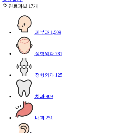
진료과별
17개
피부과
1,509
성형외과
781
정형외과
125
치과
909
내과
251