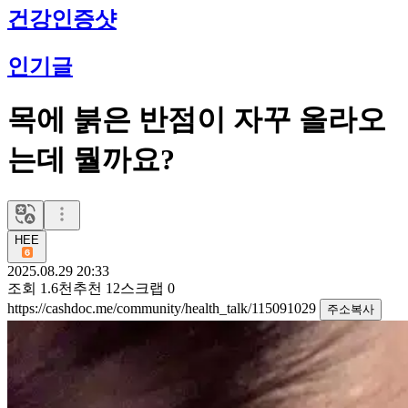
건강인증샷
인기글
목에 붉은 반점이 자꾸 올라오
는데 뭘까요?
HEE
2025.08.29 20:33
조회
1.6천
추천
12
스크랩
0
https://cashdoc.me/community/health_talk/115091029
주소복사