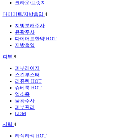
크라운/브릿지
다이어트/지방흡입
4
지방분해주사
윤곽주사
다이어트한약
HOT
지방흡입
피부
8
피부레이저
스킨부스터
리쥬란
HOT
쥬베룩
HOT
엑소좀
물광주사
피부관리
LDM
시력
4
라식라섹
HOT