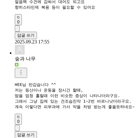
얼음팩 수건에 감싸서 대어도 되고요 

항히스타민제 복용 등이 필요할 수 있어요
0
답글 쓰기
2025.09.23 17:55
숲과 나무
HEE님 반갑습니다 ^^

저는 등산이나 운동을 장시간 할때,

땀을 엄청 흘릴때 이런 비슷한 증상이 나타나더라구요.

그래서 그냥 집에 있는 건조습진약 1~2번 바르니낫더라구요.

계속 이렇다면 피부과에 가서 약을 처방 받는게 좋을듯하네요~
0
답글 쓰기