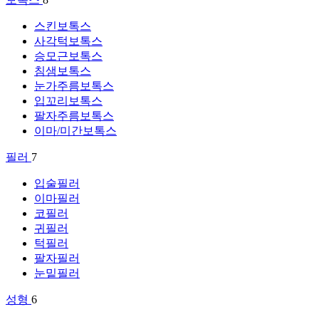
스킨보톡스
사각턱보톡스
승모근보톡스
침샘보톡스
눈가주름보톡스
입꼬리보톡스
팔자주름보톡스
이마/미간보톡스
필러
7
입술필러
이마필러
코필러
귀필러
턱필러
팔자필러
눈밑필러
성형
6