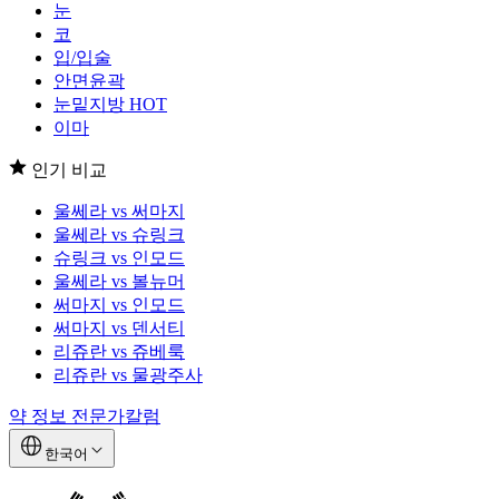
눈
코
입/입술
안면윤곽
눈밑지방
HOT
이마
인기 비교
울쎄라 vs 써마지
울쎄라 vs 슈링크
슈링크 vs 인모드
울쎄라 vs 볼뉴머
써마지 vs 인모드
써마지 vs 덴서티
리쥬란 vs 쥬베룩
리쥬란 vs 물광주사
약 정보
전문가칼럼
한국어