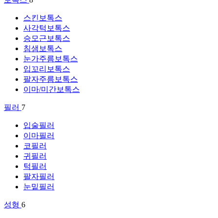
스킨보톡스
사각턱보톡스
승모근보톡스
침샘보톡스
눈가주름보톡스
입꼬리보톡스
팔자주름보톡스
이마/미간보톡스
필러
7
입술필러
이마필러
코필러
귀필러
턱필러
팔자필러
눈밑필러
성형
6