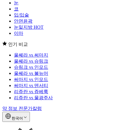
눈
코
입/입술
안면윤곽
눈밑지방
HOT
이마
인기 비교
울쎄라 vs 써마지
울쎄라 vs 슈링크
슈링크 vs 인모드
울쎄라 vs 볼뉴머
써마지 vs 인모드
써마지 vs 덴서티
리쥬란 vs 쥬베룩
리쥬란 vs 물광주사
약 정보
전문가칼럼
한국어