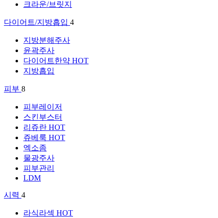
크라운/브릿지
다이어트/지방흡입
4
지방분해주사
윤곽주사
다이어트한약
HOT
지방흡입
피부
8
피부레이저
스킨부스터
리쥬란
HOT
쥬베룩
HOT
엑소좀
물광주사
피부관리
LDM
시력
4
라식라섹
HOT