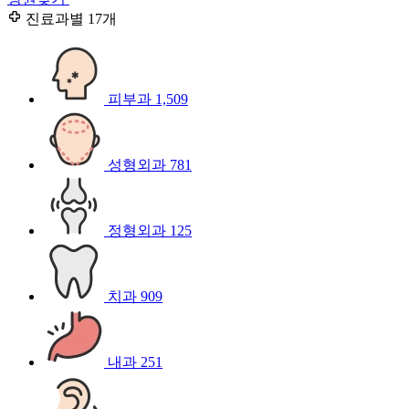
진료과별
17개
피부과
1,509
성형외과
781
정형외과
125
치과
909
내과
251