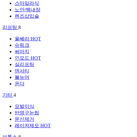
스마일라식
노안/백내장
렌즈삽입술
리프팅
8
울쎄라
HOT
슈링크
써마지
인모드
HOT
실리프팅
덴서티
볼뉴머
온다
기타
4
모발이식
반영구눈썹
문신제거
레이저제모
HOT
보톡스
8