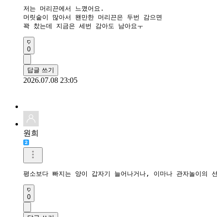
저는 머리끈에서 느꼈어요.

머릿숱이 많아서 왠만한 머리끈은 두번 감으면

꽉 찼는데 지금은 세번 감아도 남아요ㅜ
0
답글 쓰기
2026.07.08 23:05
원희
평소보다 빠지는 양이 갑자기 늘어나거나, 이마나 관자놀이의 선
0