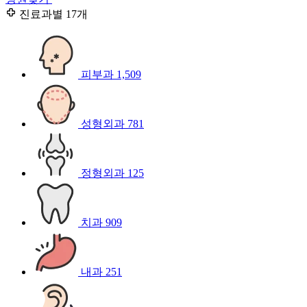
진료과별
17개
피부과
1,509
성형외과
781
정형외과
125
치과
909
내과
251