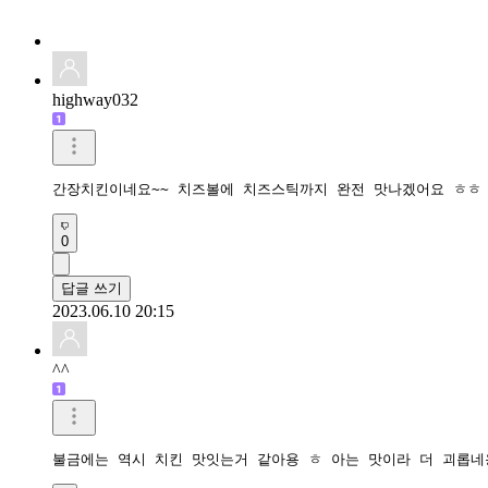
highway032
간장치킨이네요~~ 치즈볼에 치즈스틱까지 완전 맛나겠어요 ㅎㅎ
0
답글 쓰기
2023.06.10 20:15
^^
불금에는 역시 치킨 맛잇는거 같아용 ㅎ 아는 맛이라 더 괴롭네