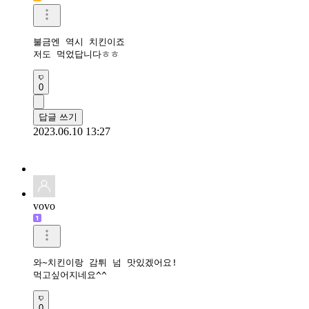
불금엔 역시 치킨이죠

저도 먹었답니다ㅎㅎ
0
답글 쓰기
2023.06.10 13:27
vovo
와~치킨이랑 감튀 넘 맛있겠어요!

먹고싶어지네요^^
0