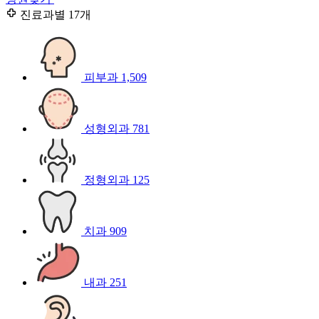
진료과별
17개
피부과
1,509
성형외과
781
정형외과
125
치과
909
내과
251