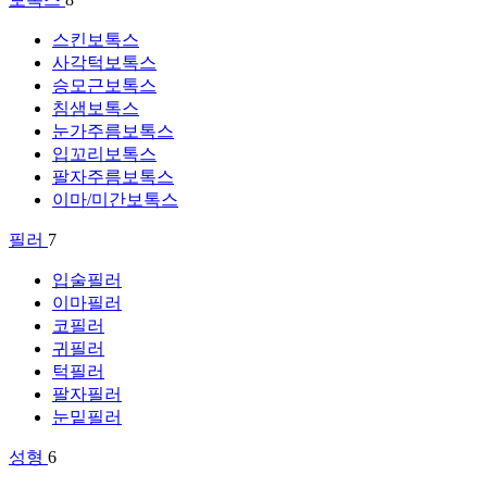
스킨보톡스
사각턱보톡스
승모근보톡스
침샘보톡스
눈가주름보톡스
입꼬리보톡스
팔자주름보톡스
이마/미간보톡스
필러
7
입술필러
이마필러
코필러
귀필러
턱필러
팔자필러
눈밑필러
성형
6