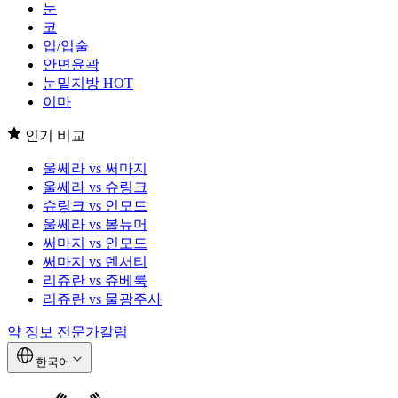
눈
코
입/입술
안면윤곽
눈밑지방
HOT
이마
인기 비교
울쎄라 vs 써마지
울쎄라 vs 슈링크
슈링크 vs 인모드
울쎄라 vs 볼뉴머
써마지 vs 인모드
써마지 vs 덴서티
리쥬란 vs 쥬베룩
리쥬란 vs 물광주사
약 정보
전문가칼럼
한국어