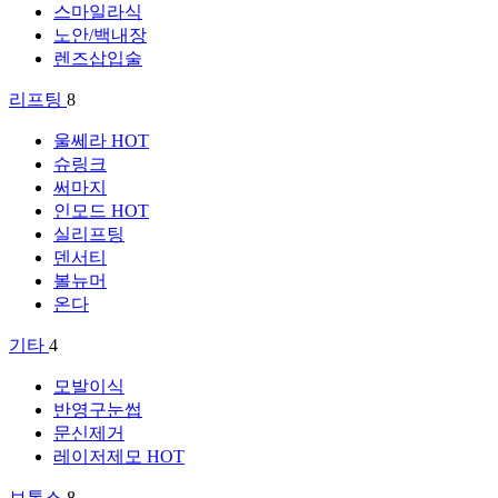
스마일라식
노안/백내장
렌즈삽입술
리프팅
8
울쎄라
HOT
슈링크
써마지
인모드
HOT
실리프팅
덴서티
볼뉴머
온다
기타
4
모발이식
반영구눈썹
문신제거
레이저제모
HOT
보톡스
8