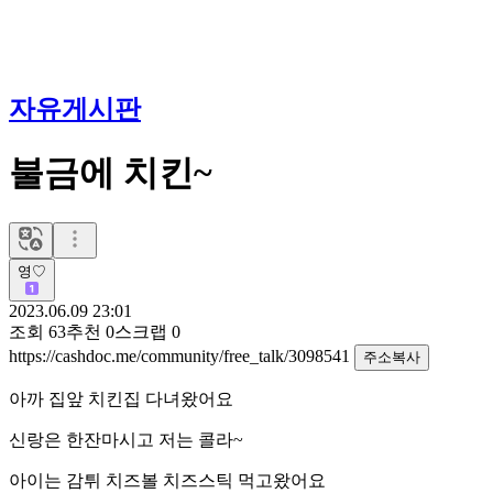
자유게시판
불금에 치킨~
영♡
2023.06.09 23:01
조회
63
추천
0
스크랩
0
https://cashdoc.me/community/free_talk/3098541
주소복사
아까 집앞 치킨집 다녀왔어요
신랑은 한잔마시고 저는 콜라~
아이는 감튀 치즈볼 치즈스틱 먹고왔어요