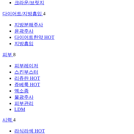
크라운/브릿지
다이어트/지방흡입
4
지방분해주사
윤곽주사
다이어트한약
HOT
지방흡입
피부
8
피부레이저
스킨부스터
리쥬란
HOT
쥬베룩
HOT
엑소좀
물광주사
피부관리
LDM
시력
4
라식라섹
HOT