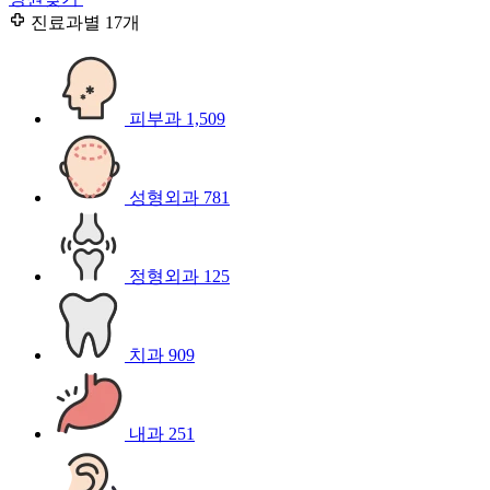
진료과별
17개
피부과
1,509
성형외과
781
정형외과
125
치과
909
내과
251