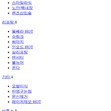
스마일라식
노안/백내장
렌즈삽입술
리프팅
8
울쎄라
HOT
슈링크
써마지
인모드
HOT
실리프팅
덴서티
볼뉴머
온다
기타
4
모발이식
반영구눈썹
문신제거
레이저제모
HOT
보톡스
8