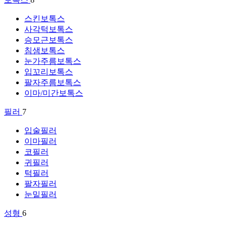
스킨보톡스
사각턱보톡스
승모근보톡스
침샘보톡스
눈가주름보톡스
입꼬리보톡스
팔자주름보톡스
이마/미간보톡스
필러
7
입술필러
이마필러
코필러
귀필러
턱필러
팔자필러
눈밑필러
성형
6