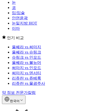
눈
코
입/입술
안면윤곽
눈밑지방
HOT
이마
인기 비교
울쎄라 vs 써마지
울쎄라 vs 슈링크
슈링크 vs 인모드
울쎄라 vs 볼뉴머
써마지 vs 인모드
써마지 vs 덴서티
리쥬란 vs 쥬베룩
리쥬란 vs 물광주사
약 정보
전문가칼럼
한국어