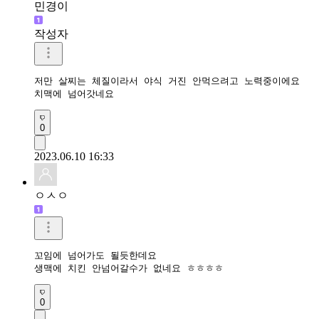
민경이
작성자
저만 살찌는 체질이라서 야식 거진 안먹으려고 노력중이에요 

치맥에 넘어갓네요
0
2023.06.10 16:33
ㅇㅅㅇ
꼬임에 넘어가도 될듯한데요

생맥에 치킨 안넘어갈수가 없네요 ㅎㅎㅎㅎ
0