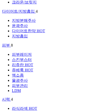
크라운/브릿지
다이어트/지방흡입
4
지방분해주사
윤곽주사
다이어트한약
HOT
지방흡입
피부
8
피부레이저
스킨부스터
리쥬란
HOT
쥬베룩
HOT
엑소좀
물광주사
피부관리
LDM
시력
4
라식라섹
HOT