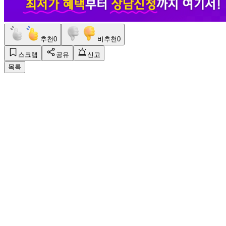
추천
0
비추천
0
스크랩
공유
신고
목록