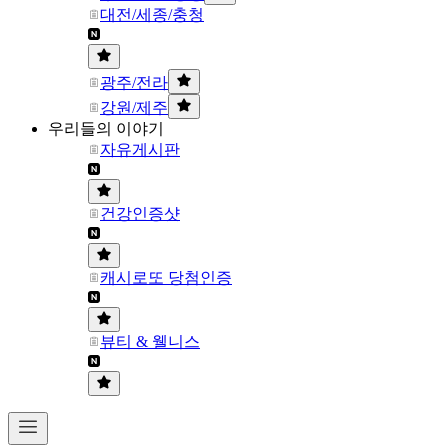
대전/세종/충청
광주/전라
강원/제주
우리들의 이야기
자유게시판
건강인증샷
캐시로또 당첨인증
뷰티 & 웰니스