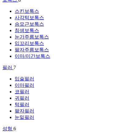
스킨보톡스
사각턱보톡스
승모근보톡스
침샘보톡스
눈가주름보톡스
입꼬리보톡스
팔자주름보톡스
이마/미간보톡스
필러
7
입술필러
이마필러
코필러
귀필러
턱필러
팔자필러
눈밑필러
성형
6