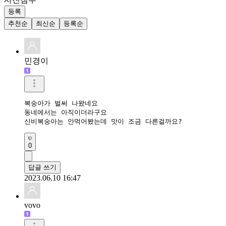
등록
추천순
최신순
등록순
민경이
복숭아가 벌써 나왔네요 

동네에서는 아직이더라구요 

신비복숭아는 안먹어봤는데 맛이 조금 다른걸까요?
0
답글 쓰기
2023.06.10 16:47
vovo