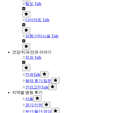
탈모 Talk
다이어트 Talk
성형/기타시술 Talk
건강/치과/안과 이야기
치과 Talk
안과Talk
복약 후기/질문
건강고민Talk
지역별 병원 후기
서울
경기/인천
부산/울산/경상