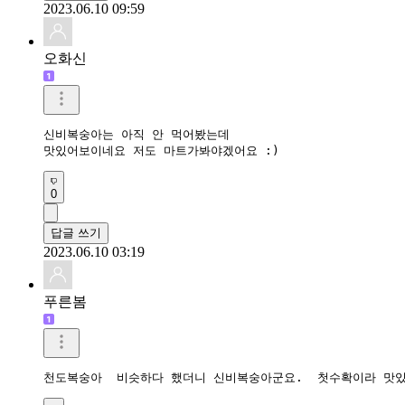
2023.06.10 09:59
오화신
신비복숭아는 아직 안 먹어봤는데 

맛있어보이네요 저도 마트가봐야겠어요 :)
0
답글 쓰기
2023.06.10 03:19
푸른봄
천도복숭아  비슷하다 했더니 신비복숭아군요.  첫수확이라 맛