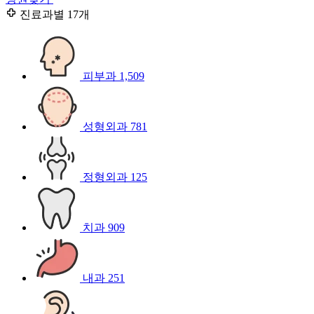
진료과별
17개
피부과
1,509
성형외과
781
정형외과
125
치과
909
내과
251