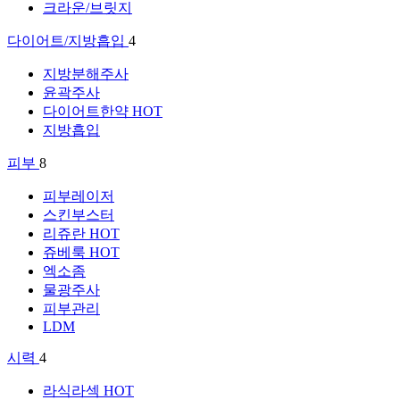
크라운/브릿지
다이어트/지방흡입
4
지방분해주사
윤곽주사
다이어트한약
HOT
지방흡입
피부
8
피부레이저
스킨부스터
리쥬란
HOT
쥬베룩
HOT
엑소좀
물광주사
피부관리
LDM
시력
4
라식라섹
HOT