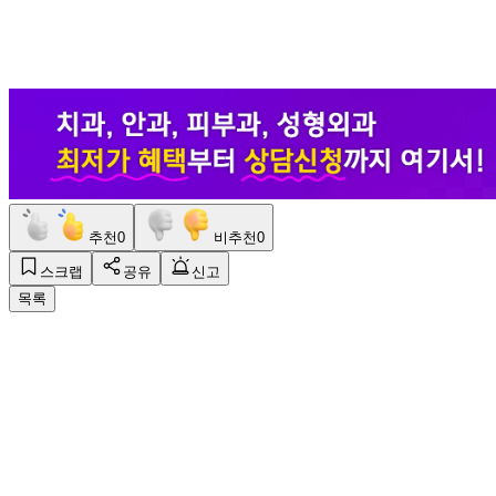
추천
0
비추천
0
스크랩
공유
신고
목록