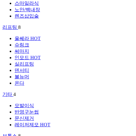
스마일라식
노안/백내장
렌즈삽입술
리프팅
8
울쎄라
HOT
슈링크
써마지
인모드
HOT
실리프팅
덴서티
볼뉴머
온다
기타
4
모발이식
반영구눈썹
문신제거
레이저제모
HOT
보톡스
8