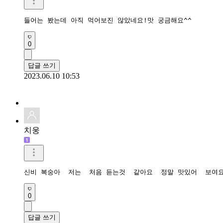
들어는 봤는데 아직 먹어보진 않았네요!맛 궁금해요^^
0
답글 쓰기
2023.06.10 10:53
치웅
신비 복숭아  저는  처음 듣는것  같아요  정말 맛있어  보여
0
답글 쓰기