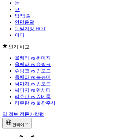
눈
코
입/입술
안면윤곽
눈밑지방
HOT
이마
인기 비교
울쎄라 vs 써마지
울쎄라 vs 슈링크
슈링크 vs 인모드
울쎄라 vs 볼뉴머
써마지 vs 인모드
써마지 vs 덴서티
리쥬란 vs 쥬베룩
리쥬란 vs 물광주사
약 정보
전문가칼럼
한국어