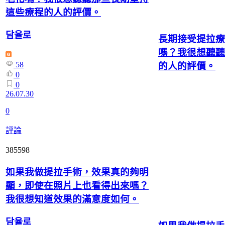
這些療程的人的評價。
담율로
長期接受提拉療
嗎？我很想聽聽
58
的人的評價。
0
0
26.07.30
0
評論
385598
如果我做提拉手術，效果真的夠明
顯，即使在照片上也看得出來嗎？
我很想知道效果的滿意度如何。
담율로