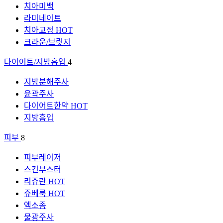
치아미백
라미네이트
치아교정
HOT
크라운/브릿지
다이어트/지방흡입
4
지방분해주사
윤곽주사
다이어트한약
HOT
지방흡입
피부
8
피부레이저
스킨부스터
리쥬란
HOT
쥬베룩
HOT
엑소좀
물광주사