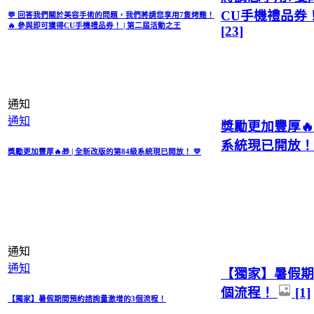
CU手機禮品券！
💬 回答我們關於美容手術的問題，我們將請您享用7隻烤雞！
🔥 參與即可獲得CU手機禮品券！ | 第二屆活動之王
[23]
通知
通知
獎勵更加豐厚🔥
系統現已開放！ 
獎勵更加豐厚🔥🎁 | 全新改版的第84級系統現已開放！ 💛
通知
通知
【獨家】暑假期
個流程！
[1]
【獨家】暑假期間預約諮詢量激增的3個流程！