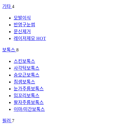
기타
4
모발이식
반영구눈썹
문신제거
레이저제모
HOT
보톡스
8
스킨보톡스
사각턱보톡스
승모근보톡스
침샘보톡스
눈가주름보톡스
입꼬리보톡스
팔자주름보톡스
이마/미간보톡스
필러
7