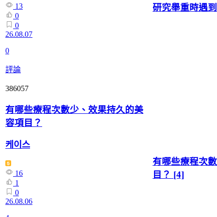
13
研究舉重時遇到
0
0
26.08.07
0
評論
386057
有哪些療程次數少、效果持久的美
容項目？
케이스
有哪些療程次數
16
目？
[4]
1
0
26.08.06