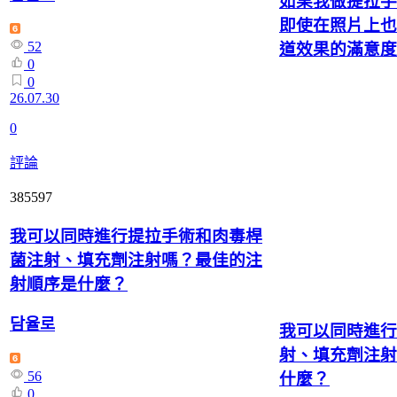
如果我做提拉手
即使在照片上也
52
道效果的滿意度
0
0
26.07.30
0
評論
385597
我可以同時進行提拉手術和肉毒桿
菌注射、填充劑注射嗎？最佳的注
射順序是什麼？
담율로
我可以同時進行
射、填充劑注射
56
什麼？
0