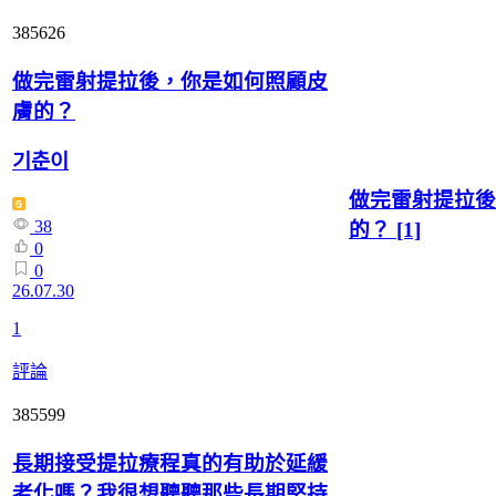
385626
做完雷射提拉後，你是如何照顧皮
膚的？
기춘이
做完雷射提拉後
38
的？
[1]
0
0
26.07.30
1
評論
385599
長期接受提拉療程真的有助於延緩
老化嗎？我很想聽聽那些長期堅持