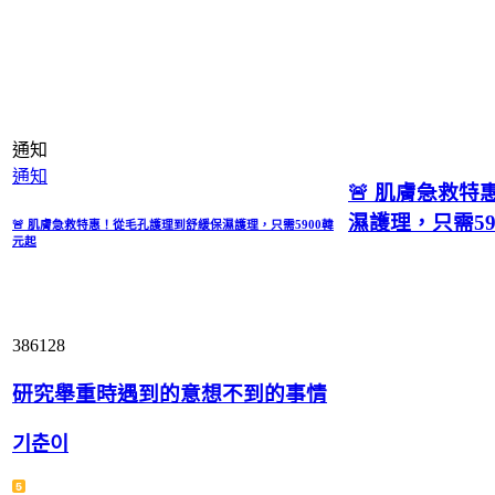
通知
通知
🚨 肌膚急救
濕護理，只需59
🚨 肌膚急救特惠！從毛孔護理到舒緩保濕護理，只需5900韓
元起
386128
研究舉重時遇到的意想不到的事情
기춘이