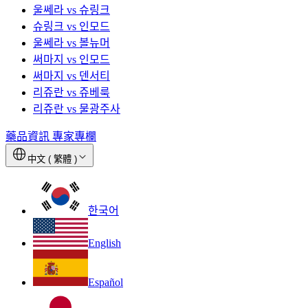
울쎄라 vs 슈링크
슈링크 vs 인모드
울쎄라 vs 볼뉴머
써마지 vs 인모드
써마지 vs 덴서티
리쥬란 vs 쥬베룩
리쥬란 vs 물광주사
藥品資訊
專家專欄
中文 ( 繁體 )
한국어
English
Español