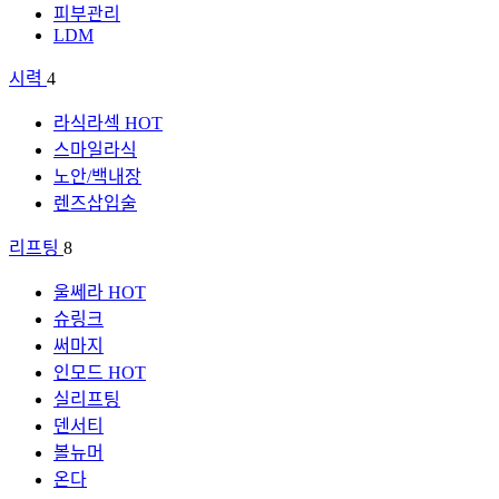
피부관리
LDM
시력
4
라식라섹
HOT
스마일라식
노안/백내장
렌즈삽입술
리프팅
8
울쎄라
HOT
슈링크
써마지
인모드
HOT
실리프팅
덴서티
볼뉴머
온다