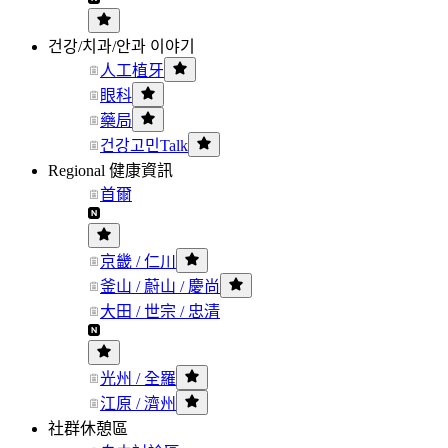
건강/치과/안과 이야기
人工植牙
眼科
藥局
건강고민Talk
Regional 健康資訊
首爾
京畿 / 仁川
釜山 / 蔚山 / 慶尚
大田 / 世宗 / 忠清
光州 / 全羅
江原 / 濟州
社群休憩區