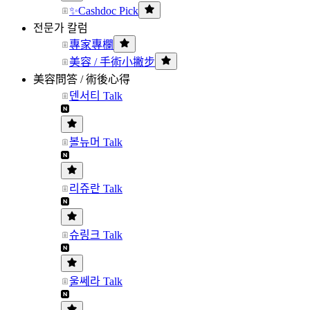
✨Cashdoc Pick
전문가 칼럼
專家專欄
美容 / 手術小撇步
美容問答 / 術後心得
덴서티 Talk
볼뉴머 Talk
리쥬란 Talk
슈링크 Talk
울쎄라 Talk