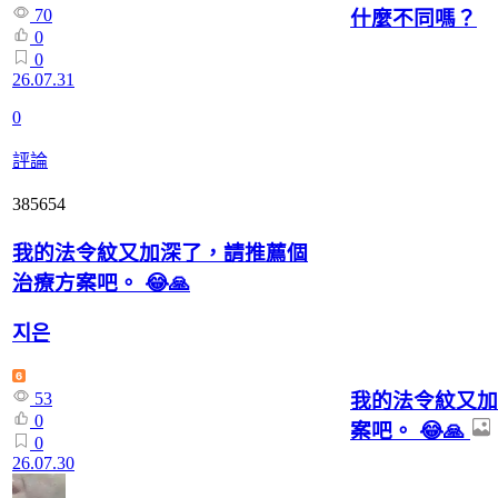
70
什麼不同嗎？
0
0
26.07.31
0
評論
385654
我的法令紋又加深了，請推薦個
治療方案吧。 😂🙏
지은
我的法令紋又加
53
0
案吧。 😂🙏
0
26.07.30