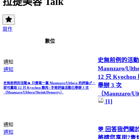
拉提美容 Talk
寫作
數位
史無前例​​的活
通知
Maunzaro/U
通知
12 只 Kyoch
史無前例​​的活動🔥 只需寫一篇 Maunzaro/Ulthera 的評論🍗，
舉辦 3 次
即可贏取 12 只 Kyochon 雞肉 | 手術評論活動已舉辦 3 次
（Maunzaro/Ult
（Maunzaro/Ulthera/Shrink/Densorty）
[1]
通知
💬 回答我們
通知
將請您享用7隻烤