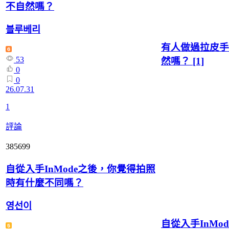
不自然嗎？
블루베리
有人做過拉皮手
53
然嗎？
[1]
0
0
26.07.31
1
評論
385699
自從入手InMode之後，你覺得拍照
時有什麼不同嗎？
영선이
自從入手InMo