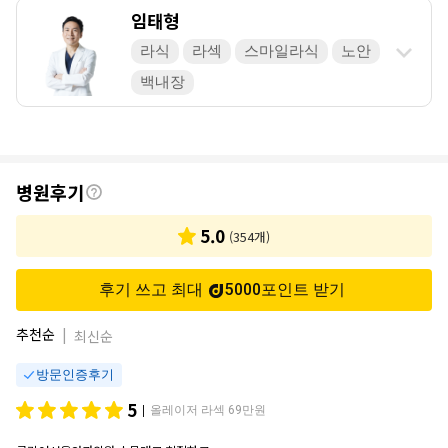
임태형
라식
라섹
스마일라식
노안
백내장
후
병원후기
기
5.0
(
354
개)
후기 쓰고 최대
5000
포인트
받기
추천순
|
최신순
방문인증후기
5
올레이저 라섹 69만원
|