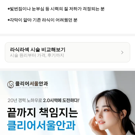
빛번짐이나 눈부심 등 시력의 질 저하가 걱정되는 분
각막이 얇아 기존 라식이 어려웠던 분
라식라섹 시술 비교해보기
시술 원리부터 가격, 후기까지
이
벤
트
상
세
정