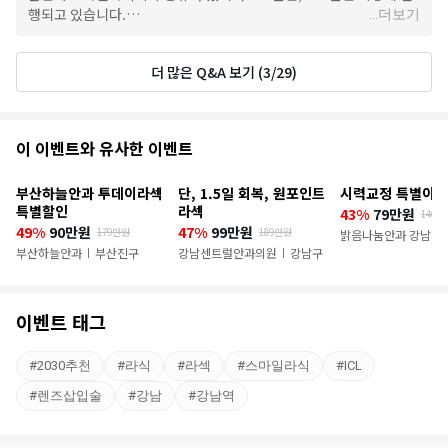
행되고 있습니다.
...
더보기
답변이 늦어 죄송합니다.
더 많은 Q&A 보기 (3/29)
추
이 이벤트와 유사한 이벤트
천
부산하늘안과 투데이라섹
단, 1.5일 회복, 원포인트
시력교정 특별이벤
이
특별할인
라섹
43%
79만원
140만
49%
90만원
47%
99만원
179만원
189만원
벤
밝음나눔안과 강남점
부산하늘안과
부산진구
강남센트럴안과의원
강남구
|
|
트
이벤트 태그
#
2030추천
#
라식
#
라섹
#
스마일라식
#
ICL
#
렌즈삽입술
#
강남
#
강남역