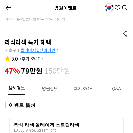
병원이벤트
캐시닥 홈
병원이벤트
시력
라식라섹
>
>
>
라식라섹 특가 혜택
서초구
클리어서울안과의원
|
5.0
(
후기 354개
)
150만원
47%
79만원
병원정보
후기 354+
Q&A
상세정보
이벤트 옵션
라식·라섹 올레이저 스트림라섹
EX500 White, Streamlight