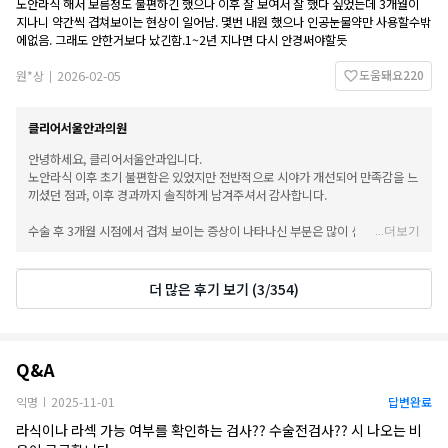
노안라식 해서 보름정도 불편하긴 했으나 이후 잘 보여서 잘 했다 싶었는데 3개월이
지나니 약간씩 겹쳐보이는 현상이 일어남. 몇번 내원 했으나 인공눈물약만 사용할수밖
에없음. 그래도 안한거보다 났긴함.1~2년 지나면 다시 안경써야할듯
도움돼요
220
원*상
2026-02-05
|
클리어서울안과의원
안녕하세요, 클리어서울안과입니다.
노안라식 이후 초기 불편함은 있었지만 전반적으로 시야가 개선되어 만족감을 느
끼셨던 점과, 이후 경과까지 솔직하게 남겨주셔서 감사합니다.
수술 후 3개월 시점에서 겹쳐 보이는 증상이 나타나신 부분은 많이 신경 쓰이셨
...
더보기
을 것 같습니다. 노안라식의 경우 근거리와 원거리 시야를 동시에 사용하도록 설
계된 만큼, 개인에 따라 초점 적응 과정에서 일시적으로 겹쳐 보이거나 선명도가
다르게 느껴질 수 있습니다. 또한 안구 건조 상태에 따라서도 이러한 증상이 더 뚜
더 많은 후기 보기
(
3
/
354
)
렷하게 느껴질 수 있어 인공눈물 사용이 도움이 되는 경우가 많습니다.
말씀해 주신 것처럼 시간이 지나면서 눈이 점차 적응해 증상이 완화되는 경우도
Q&A
있으며, 경과에 따라 추가적인 관리 방법이나 보완이 필요한지 정기적인 진료를
Q&A
통해 확인하는 것이 중요합니다.
익명
2025-11-01
답변완료
|
앞으로도 불편하신 부분을 지속적으로 살피며 최대한 편안한 시야를 유지하실 수
있도록 도와드리겠습니다. 증상이 계속 신경 쓰이신다면 언제든지 내원하시어
라식이나 라섹 가능 여부를 확인하는 검사?? 수술전검사?? 시 나오는 비