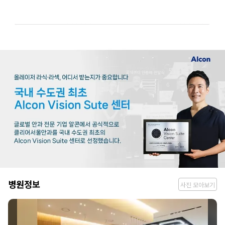
병
병원정보
사진 모아보기
원
정