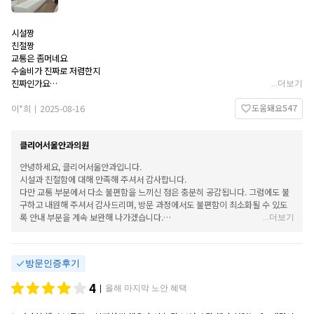
시설짱
친절짱
교통은 좀머네요
수술비가 진짜로 저렴한지
진짜인가요
...
더보기
시술비가 수술비와 가떤데
도움돼요
547
이*희
2025-08-16
|
클리어서울안과의원
안녕하세요, 클리어서울안과입니다.
시설과 친절함에 대해 만족해 주셔서 감사합니다.
다만 교통 부분에서 다소 불편함을 느끼신 점은 충분히 공감됩니다. 그럼에도 불
구하고 내원해 주셔서 감사드리며, 방문 과정에서도 불편함이 최소화될 수 있도
록 안내 부분을 계속 보완해 나가겠습니다.
...
더보기
앞으로도 내원하실 때마다 편안한 경험을 드릴 수 있도록 최선을 다하겠습니다.
소중한 후기 남겨주셔서 감사합니다.
방문인증후기
4
올해 마지막 노안 혜택
|