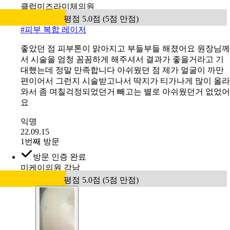
클럽미즈라미체의원
평점 5.0점 (5점 만점)
#
피부 복합 레이저
좋았던 점 피부톤이 맑아지고 부들부들 해졌어요 원장님께
서 시술을 엄청 꼼꼼하게 해주셔서 결과가 좋을거라고 기
대했는데 정말 만족합니다 아쉬웠던 점 제가 얼굴이 까만
편이어서 그런지 시술받고나서 딱지가 티가나게 많이 올라
와서 좀 며칠걱정되었던거 빼고는 별로 아쉬웠던거 없었어
요
익명
22.09.15
1번째 방문
방문 인증 완료
미케이의원 강남
평점 5.0점 (5점 만점)