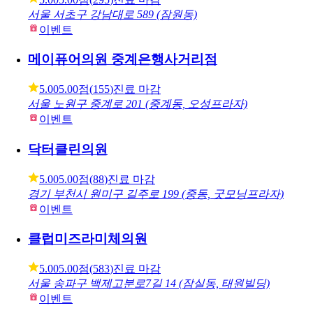
서울 서초구 강남대로 589 (잠원동)
이벤트
메이퓨어의원 중계은행사거리점
5.00
5.00점
(
155
)
진료 마감
서울 노원구 중계로 201 (중계동, 오성프라자)
이벤트
닥터클린의원
5.00
5.00점
(
88
)
진료 마감
경기 부천시 원미구 길주로 199 (중동, 굿모닝프라자)
이벤트
클럽미즈라미체의원
5.00
5.00점
(
583
)
진료 마감
서울 송파구 백제고분로7길 14 (잠실동, 태원빌딩)
이벤트