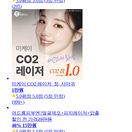
5.0
평점 5.0점 (5점 만점)
(
295
)
미케이 CO2 레이저_점, 사마귀
1만원
5.0
평점 5.0점 (5점 만점)
(
999+
)
여드름피부엔?얼굴제모+피지레이저+압출
할인 전 가격
25만원
40
%
15만원
5.0
평점 5.0점 (5점 만점)