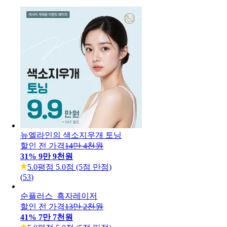
뉴엘라인의 색소지우개 토닝
할인 전 가격
14만 4천원
31
%
9만 9천원
5.0
평점 5.0점 (5점 만점)
(
53
)
순플러스_흑자레이저
할인 전 가격
13만 2천원
41
%
7만 7천원