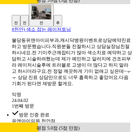
평점 5.0점 (5점 만점)
전
전
전
후
#
천안) 색소 잡는 레이저토닝
불당동유앤아이피부과,캐시닥병원이벤트로상담예약진료
하고 방문했습니다.직원분들 진절하시고 상담실장님친절
하시네요.전 기미주근깨잡티가 많아 색소치료 예약하고 상
담하고 시술하려했는데 제가 예민하고 알러지에 건조피부
라 레이저시술후에 트러블로 고생이 더 많다고 하지 말라
고 하시더라구요.전 정말 깨끗하게 기미 없애고 싶은데~ㅜ
ㅜ 상담 진료 상담만으로도 너무 흡족하고 좋았어요.다음
기회가 된다면 재방문 할게요.
익명
24.04.02
1번째 방문
방문 인증 완료
유앤아이의원 천안점
평점 5.0점 (5점 만점)