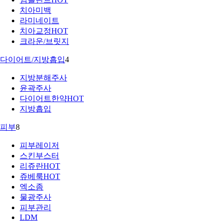
치아미백
라미네이트
치아교정
HOT
크라운/브릿지
다이어트/지방흡입
4
지방분해주사
윤곽주사
다이어트한약
HOT
지방흡입
피부
8
피부레이저
스킨부스터
리쥬란
HOT
쥬베룩
HOT
엑소좀
물광주사
피부관리
LDM