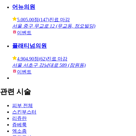
어뉴의원
5.00
5.00점
(
147
)
진료 마감
서울 중구 무교로 12 (무교동, 정오빌딩)
이벤트
플래티넘의원
4.90
4.90점
(
62
)
진료 마감
서울 서초구 강남대로 589 (잠원동)
이벤트
관련 시술
피부 전체
스킨부스터
리쥬란
쥬베룩
엑소좀