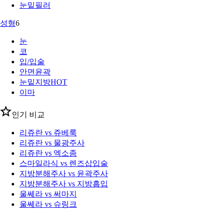
눈밑필러
성형
6
눈
코
입/입술
안면윤곽
눈밑지방
HOT
이마
인기 비교
리쥬란 vs 쥬베룩
리쥬란 vs 물광주사
리쥬란 vs 엑소좀
스마일라식 vs 렌즈삽입술
지방분해주사 vs 윤곽주사
지방분해주사 vs 지방흡입
울쎄라 vs 써마지
울쎄라 vs 슈링크