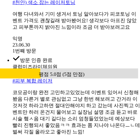
#
천안) 색소 잡는 레이저토닝
여행 다녀와서 기미 생겨서 토닝 알아보다가 피코토닝 이
벤트 가격도 괜찮길래 받아봤어요! 생각보다 아프진 않았
고 피부톤까지 밝아진 느낌이라 조금 더 받아보려고요
익명
23.06.30
1번째 방문
방문 인증 완료
클럽미즈라미체의원
평점 5.0점 (5점 만점)
#
피부 복합 레이저
코모공이랑 완전 고민하고있었는데 이벤트 있어서 신청해
봤음 다른거 별로 관심없고 그냥 한번 해보려고 간거라 이
것저것 하라고하면 절대안해야지 하고 갔는데 사진찍고 이
벤트만 하러 온건지 물어보고 실장님 설명 조금 듣고 바로
시술 햌ㅅ음 대기 길다는 소리 엄청들었었는데 예상보다
빨리 진행되서 좋았음ㅋㅋ 효과는 쫌 지나야 나온다ㅡㄴ데
벌써 각질 올라오고 좋아진 느낌!