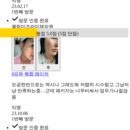
익명
23.02.17
1번째 방문
방문 인증 완료
클럽미즈라미체의원
평점 5.0점 (5점 만점)
전
후
#
피부 복합 레이저
모공한번으로는 역시나 그래도뭐 저렴히 시수랃고 그냥저
냥 만족하는중…근데 패키지는 너무비싸서 엄두가나질않
음
익명
23.10.06
1번째 방문
방문 인증 완료