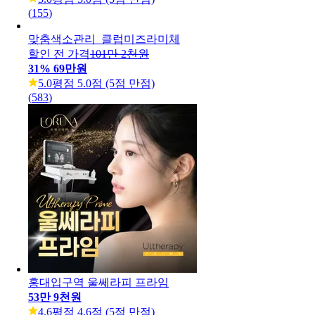
(
155
)
맞춤색소관리_클럽미즈라미체
할인 전 가격
101만 2천원
31
%
69만원
5.0
평점 5.0점 (5점 만점)
(
583
)
홍대입구역 울쎄라피 프라임
53만 9천원
4.6
평점 4.6점 (5점 만점)