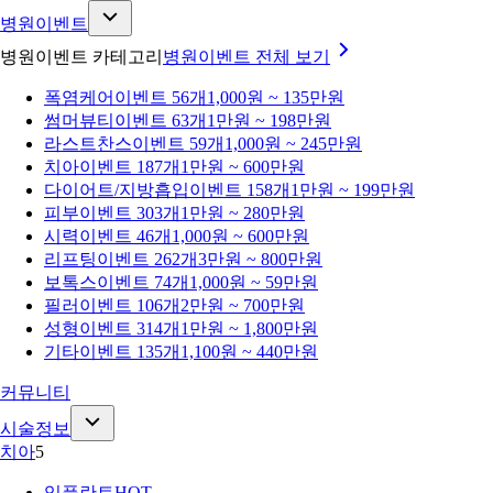
병원이벤트
병원이벤트 카테고리
병원이벤트
전체 보기
폭염케어
이벤트 56개
1,000원 ~ 135만원
썸머뷰티
이벤트 63개
1만원 ~ 198만원
라스트찬스
이벤트 59개
1,000원 ~ 245만원
치아
이벤트 187개
1만원 ~ 600만원
다이어트/지방흡입
이벤트 158개
1만원 ~ 199만원
피부
이벤트 303개
1만원 ~ 280만원
시력
이벤트 46개
1,000원 ~ 600만원
리프팅
이벤트 262개
3만원 ~ 800만원
보톡스
이벤트 74개
1,000원 ~ 59만원
필러
이벤트 106개
2만원 ~ 700만원
성형
이벤트 314개
1만원 ~ 1,800만원
기타
이벤트 135개
1,100원 ~ 440만원
커뮤니티
시술정보
치아
5
임플란트
HOT