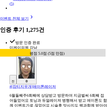
(
5
)
이벤트 전체 보기
인증 후기 1,275건
방문 인증 완료
미케이의원 강남
평점 5.0점 (5점 만점)
전
후
#
[잡티지우개]에이톤레이저
6월둘째주6회째에 상담받고 방문하여 지금벌써 6회째 접
어들었어요 토닝과 듀얼레이져 병행해서 받고 에이톤도 함
께 이벤트가로 끊었어요 시술후 맛사지도 팩과함께 받아야