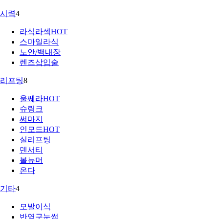
시력
4
라식라섹
HOT
스마일라식
노안/백내장
렌즈삽입술
리프팅
8
울쎄라
HOT
슈링크
써마지
인모드
HOT
실리프팅
덴서티
볼뉴머
온다
기타
4
모발이식
반영구눈썹