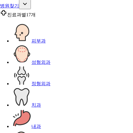
병원찾기
진료과별
17개
피부과
성형외과
정형외과
치과
내과