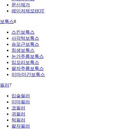
문신제거
레이저제모
HOT
보톡스
8
스킨보톡스
사각턱보톡스
승모근보톡스
침샘보톡스
눈가주름보톡스
입꼬리보톡스
팔자주름보톡스
이마/미간보톡스
필러
7
입술필러
이마필러
코필러
귀필러
턱필러
팔자필러