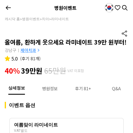
병원이벤트
캐시닥 홈
병원이벤트
치아
라미네이트
>
>
>
올여름, 환하게 웃으세요 라미네이트 39만 원부터!
강남구
제아치과
|
5.0
(
후기 81개
)
65만원
40%
39만원
VAT 미포함
병원정보
후기 81+
Q&A
상세정보
이벤트 옵션
여름맞이 라미네이트
VAT별도