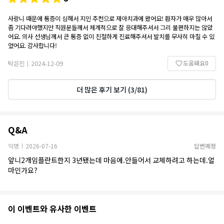
사랑니 때문에 통증이 심해서 지인 추천으로 제아치과에 왔어요! 환자가 매우 많아서
좀 기다려야했지만 직원분들께서 체계적으로 잘 응대해주셔서 그리 불편하지는 않았
어요. 의사 선생님께서 큰 통증 없이 친절하게 진료해주셔서 발치를 무사히 마칠 수 있
었어요. 감사합니다!
도움돼요
0
탁은진
2024-12-09
|
더 많은 후기 보기
(
3
/
81
)
Q&A
Q&A
익명
2026-07-16
답변예정
|
앞니2개임플란트한지 3년됐는데 마음에.안들어서 교체하려고 하는데.얼
마인가요?
추
이 이벤트와 유사한 이벤트
천