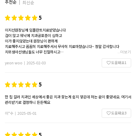
추천순
|
최신순
5
이지선원장님께 임플란트치료받았습니다
겁이 많고 워낙에 치과공포증이 심하고
이가 좋지않았는데 원장님이 편하게
치료해주시고 꼼꼼히 치료해주셔서 무사히 치료마쳤습니다~ 정말 감사합니다
치위생사선생님들도 너무 친절하시고
...
더보기
병원도 깨끗하고 좋습니다 강추합니다!
도움돼요
1
실력짱인곳입니다! 다만 워낙 유명하고 환자가 많다보니 대기가 좀있고 예약하기가 좀
yeon woo
2025-02-03
|
힘듭니다 그것빼곤 액설런트입니다
5
한 집 걸러 치과인 세상에서 좋은 치과 찾는게 쉽지 앟은데 저는 운이 좋았네요. 여기서
관리받기로 결정하니 든든해요
도움돼요
3
이*수
2025-05-01
|
5