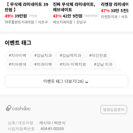
【 무삭제 라미네이트 39
진짜 무삭제 라미네이트,
리엔장 라미네이트
이
만원 】
레브네이트
47%
38만 5천원
49%
39만원
43%
42만 9천원
77만원
75만 9천원
벤
리엔장치과
서초구
|
하루플란트치과의원
서초구
레브치과의원
강남구
|
|
트
이벤트 태그
#
치아미백
#
강남치과
#
강남역치과
#
야간진료
#
치아변색
#
치과미백
#
치아 미백치료
#
강남 치과
#
라미네이트 가격
#
무삭제 라미네이트
#
라미네이트 비용
이벤트 태그 더보기(26)
#
앞니라미네이트
#
치아라미네이트
#
무삭제 라미네이트 가격
#
치과 라미네이트
#
라미네이트치과
#
무삭제라미네이트후기
#
덧니 라미네이트
#
라미네이트 치아삭제
병원입점문의
#
무삭제라미네이트비용
#
라미네이트잘하는곳
상호/ 대표자명
캐시닥 / 박은식
#
라미네이트 전후
#
강남라미네이트
#
강남
#
강남역
사업자등록번호
654-81-02333