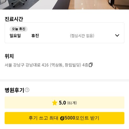
병
진료시간
원
오늘 휴진
정
일요일
휴진
(점심시간 없음)
보
위치
서울 강남구 강남대로 416 (역삼동, 창림빌딩) 4층
후
병원후기
기
5.0
(
81
개)
후기 쓰고 최대
5000
포인트
받기