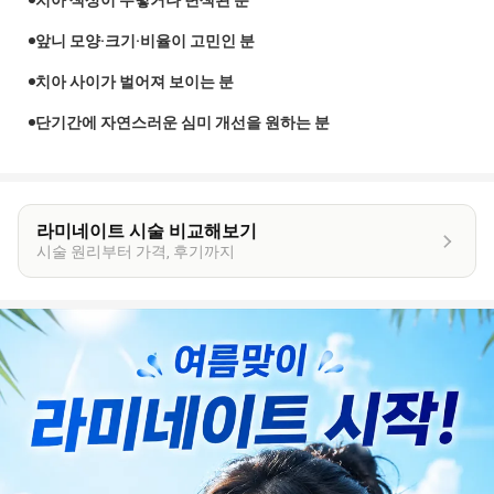
치아 색상이 누렇거나 변색된 분
앞니 모양·크기·비율이 고민인 분
치아 사이가 벌어져 보이는 분
단기간에 자연스러운 심미 개선을 원하는 분
라미네이트 시술 비교해보기
시술 원리부터 가격, 후기까지
이
벤
트
상
세