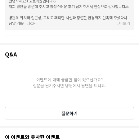
안녕하세요:) 고트의원입니다🤍
저희 병원을 방문해 주시고 정성스러운 후기 남겨주셔서 진심으로 감사합니다🙏
병원의 위치와 접근성, 그리고 쾌적한 시설과 청결한 환경까지 만족해 주셨다니
정말 기쁩니다😊
...
더보기
대기 공간과 파우더룸까지 편안하게 이용해 주셨다는 말씀에 더욱 보람을 느낍니
다.
앞으로도 방문부터 귀가하시는 순간까지 기분 좋게 머무르실 수 있도록 쾌적한
Q&A
환경과 세심한 서비스로 보답하는 고트의원이 되겠습니다💛 감사합니다!
Q&A
이벤트에 대해 궁금한 점이 있으신가요?
질문을 남겨주시면 병원에서 답변을 드려요.
질문하기
추
이 이벤트와 유사한 이벤트