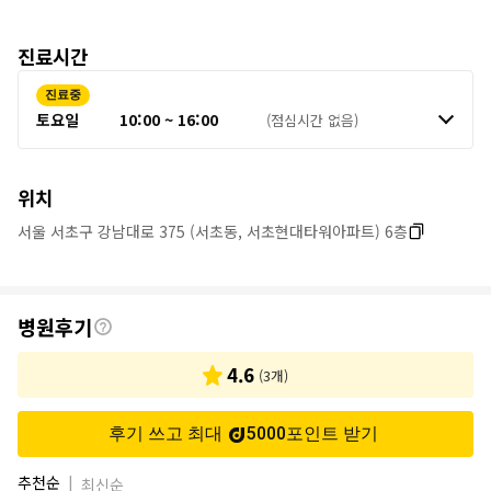
진료시간
진료중
토요일
10:00 ~ 16:00
(점심시간 없음)
위치
서울 서초구 강남대로 375 (서초동, 서초현대타워아파트) 6층
후
병원후기
기
4.6
(
3
개)
후기 쓰고 최대
5000
포인트
받기
추천순
|
최신순