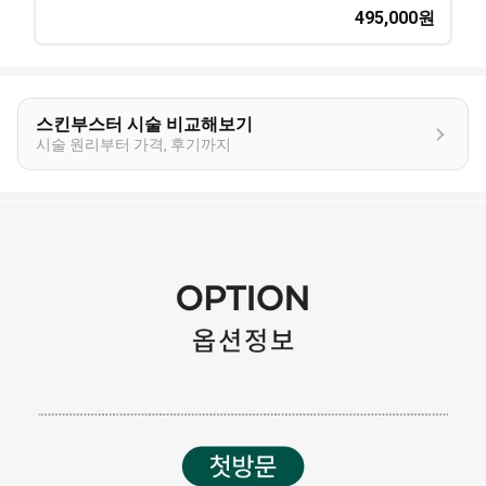
495,000
원
스킨부스터 시술 비교해보기
시술 원리부터 가격, 후기까지
이
벤
트
상
세
정
보