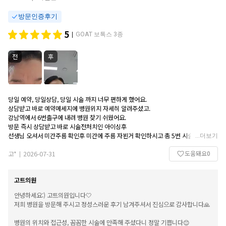
방문인증후기
5
GOAT 보톡스 3종
|
전
후
당일 예약, 당일상담, 당일 시술 까지 너무 편하게 했어요.
상담받고 바로 예약메세지에 병원위지 자세히 알려주셨고.
강남역에서 6번출구에 내려 병원 찾기 쉬웠어요.
방문 즉시 상담받고 바로 시술전처치인 아이싱후
선생님 오셔서 미간주름 확인후 미간에 주름 자뵌거 확인하시고 총 5번 시술해 주셨어
...
더보기
요.
도움돼요
0
아이싱 덕분인지 살짝 따끔한 정도이지 아프지 않게 시슬 끝났어요.
고*
2026-07-31
|
1주일간은 힘든 운동이나 뜨꺼운 찜질 피하라고 주의사항 잘 들어서 당분간 조심하려
구요.
고트의원
오늘로 3일 정도 되네요.
벌써 효과가 아와요.
안녕하세요:) 고트의원입니다🤍
하품할때마다 미간 주름이 신경쓰였는데
저희 병원을 방문해 주시고 정성스러운 후기 남겨주셔서 진심으로 감사합니다🙏
하길 달한거 같아요.
행사 기간이라 저렴하게 시술받아 대만족 입니다.
병원의 위치와 접근성, 꼼꼼한 시술에 만족해 주셨다니 정말 기쁩니다😊