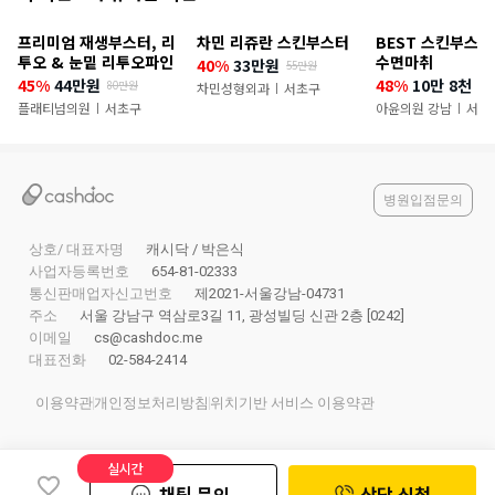
천
프리미엄 재생부스터, 리
차민 리쥬란 스킨부스터
BEST 스킨부스터
이
투오 & 눈밑 리투오파인
수면마취
40%
33만원
55만원
45%
44만원
48%
10만 8천 9
80만원
벤
차민성형외과
서초구
|
플래티넘의원
서초구
아윤의원 강남
서초
|
|
트
병원입점문의
상호/ 대표자명
캐시닥 / 박은식
사업자등록번호
654-81-02333
통신판매업자신고번호
제2021-서울강남-04731
주소
서울 강남구 역삼로3길 11, 광성빌딩 신관 2층 [0242]
이메일
cs@cashdoc.me
대표전화
02-584-2414
이용약관
개인정보처리방침
위치기반 서비스 이용약관
실시간
채팅 문의
상담 신청