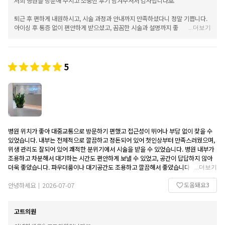
저희 병원을 방문해 주시고 소중한 후기 남겨주셔서 감사합니다🙏
퇴근 후 편하게 내원하시고, 시술 과정과 안내까지 만족하셨다니 정말 기쁩니다.
아이싱 후 통증 없이 편안하게 받으셨고, 꼼꼼한 시술과 설명까지 좋게 봐주셔서
...
더보기
감사합니다. 😊
보톡스는 보통 시술 후 2~7일 사이부터 효과가 나타나기 시작하는데, 벌써 변화
를 느끼고 계신다니 다행입니다! 앞으로도 더욱 만족스러운 결과로 보답드릴 수
5
있도록 최선을 다하겠습니다.
다음에도 믿고 찾아주세요. 감사합니다 !
병원 위치가 좋아 대중교통으로 방문하기 편했고 접근성이 뛰어나 부담 없이 찾을 수
있었습니다. 내부는 전체적으로 깔끔하고 정돈되어 있어 첫인상부터 만족스러웠으며,
위생 관리도 잘되어 있어 쾌적한 분위기에서 시술을 받을 수 있었습니다. 병원 내부가
조용하고 차분해서 대기하는 시간도 편안하게 보낼 수 있었고, 공간이 답답하지 않아
더욱 좋았습니다. 파우더룸이나 대기공간도 조용하고 깔끔해서 좋았습니다. 시설 관리
...
더보기
가 전반적으로 잘되어 있다는 느낌을 받았고, 청결 상태도 만족스러웠습니다. 방문부
도움돼요
3
터 마무리까지 쾌적한 환경 덕분에 기분 좋게 다녀왔습니다.
안녕하세요
2026-07-07
|
고트의원