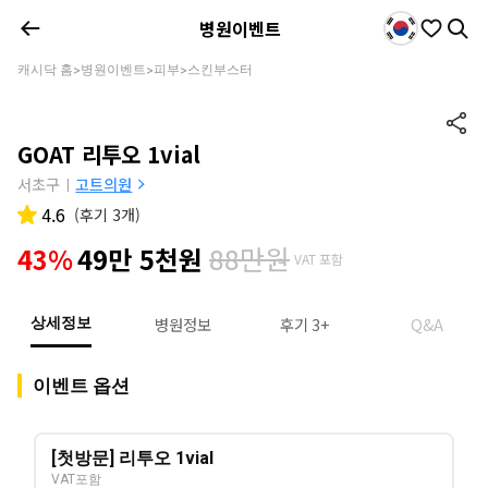
병원이벤트
캐시닥 홈
병원이벤트
피부
스킨부스터
>
>
>
GOAT 리투오 1vial
서초구
고트의원
|
4.6
(
후기 3개
)
88만원
43%
49만 5천원
VAT 포함
병원정보
후기 3+
Q&A
상세정보
이벤트 옵션
[첫방문] 리투오 1vial
VAT포함