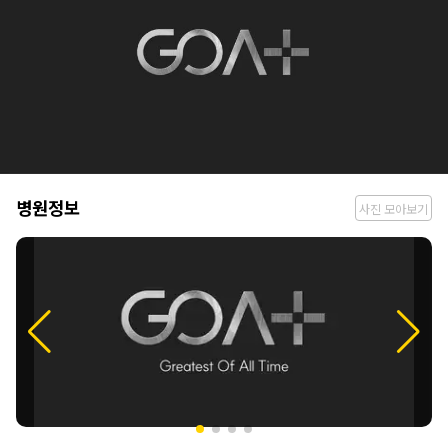
병
병원정보
사진 모아보기
원
정
보