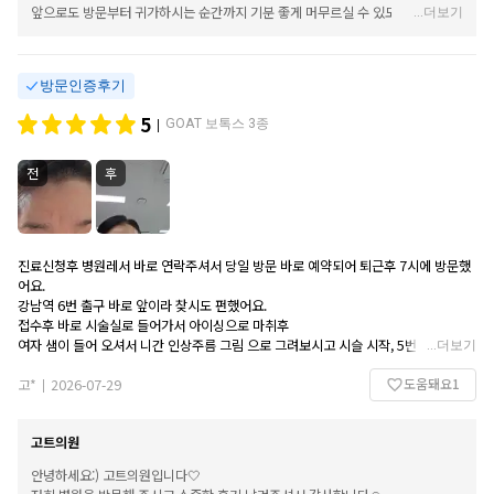
앞으로도 방문부터 귀가하시는 순간까지 기분 좋게 머무르실 수 있도록 쾌적한
...
더보기
환경과 세심한 서비스로 보답하는 고트의원이 되겠습니다💛 감사합니다!
방문인증후기
5
GOAT 보톡스 3종
|
전
후
진료신청후 병원레서 바로 연락주셔서 당일 방문 바로 예약되어 퇴근후 7시에 방문했
어요.
강남역 6번 출구 바로 앞이라 찾시도 펀했어요.
접수후 바로 시술실로 들어가서 아이싱으로 마취후
여자 샘이 들어 오셔서 니간 인상주름 그림 으로 그려보시고 시슬 시작, 5번 시술 해주
...
더보기
셨어요.
도움돼요
1
다른데보다 많이 시술해주셔서 기분 좋았구요.
고*
2026-07-29
|
일단 아이싱 해서 거의 통증없었구요.
시술후 바로 퇴원할때 주의 사항 꼼꼼하게 말씀해 주셨어요.
고트의원
지금 행사기간으로 저렴한 가격으로 만족한 시술을 받아 주위에 자랑하고 있어요..
이틀 정도 자났는데도 벌써 효과가 나와요.
안녕하세요:) 고트의원입니다🤍