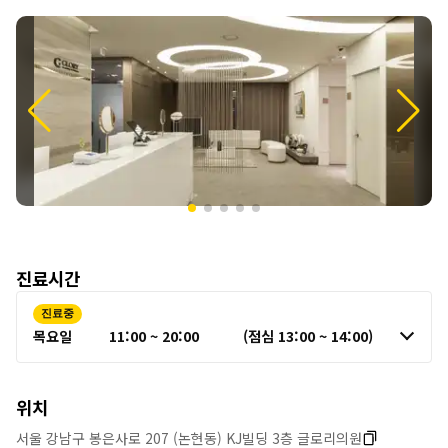
원
정
보
진료시간
진료중
목요일
11:00 ~ 20:00
(점심 13:00 ~ 14:00)
위치
서울 강남구 봉은사로 207 (논현동) KJ빌딩 3층 글로리의원