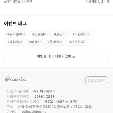
플래티넘의원
서초구
아윤의원 강남
서초
|
|
트
이벤트 태그
#
눈가보톡스
#
입술필러
#
코필러
#
스킨부스터
#
염증주사
#
리쥬란
#
물광주사
#
샤넬주사
#
아기주사
#
미백주사
#
백옥주사
#
스컬트라
이벤트 태그 더보기(29)
#
2030추천
#
4050추천
#
팔자필러
#
필러제거
#
브이올렛
#
하이코
#
리쥬란힐러
#
스킨보톡스
#
울트라콜
#
쥬베룩볼륨
#
지방분해
#
큐오필
#
60대추천
#
쥬베룩스킨부스터
#
강남
#
리쥬란얼굴전체
병원입점문의
#
강남역
상호/ 대표자명
캐시닥 / 박은식
사업자등록번호
654-81-02333
통신판매업자신고번호
제2021-서울강남-04731
주소
서울 강남구 역삼로3길 11, 광성빌딩 신관 2층 [0242]
이메일
cs@cashdoc.me