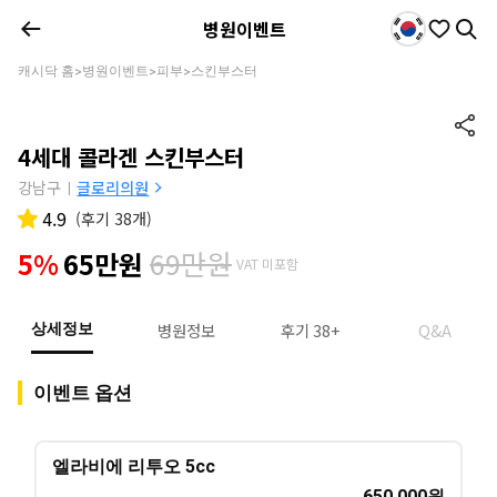
병원이벤트
캐시닥 홈
병원이벤트
피부
스킨부스터
>
>
>
4세대 콜라겐 스킨부스터
강남구
글로리의원
|
4.9
(
후기 38개
)
69만원
5%
65만원
VAT 미포함
병원정보
후기 38+
Q&A
상세정보
이벤트 옵션
엘라비에 리투오 5cc
650,000
원