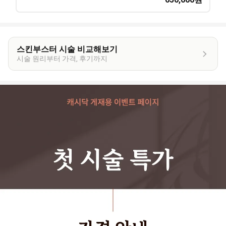
스킨부스터 시술 비교해보기
시술 원리부터 가격, 후기까지
이
벤
트
상
세
정
보