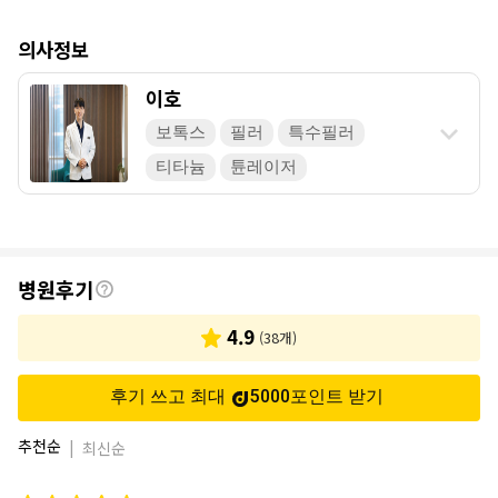
의사정보
이호
보톡스
필러
특수필러
티타늄
튠레이저
후
병원후기
기
4.9
(
38
개)
후기 쓰고 최대
5000
포인트
받기
추천순
|
최신순