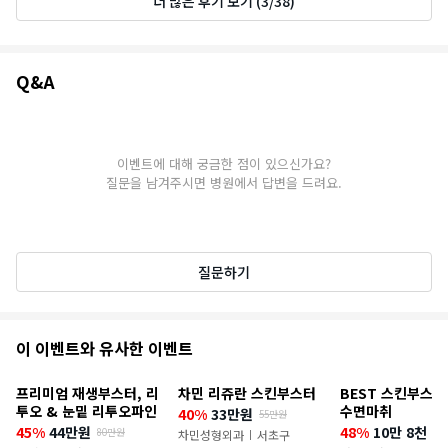
더 많은 후기 보기
(
3
/
38
)
Q&A
Q&A
이벤트에 대해 궁금한 점이 있으신가요?
질문을 남겨주시면 병원에서 답변을 드려요.
질문하기
추
이 이벤트와 유사한 이벤트
천
프리미엄 재생부스터, 리
차민 리쥬란 스킨부스터
BEST 스킨부스터
이
투오 & 눈밑 리투오파인
수면마취
40%
33만원
55만원
45%
44만원
48%
10만 8천 9
80만원
벤
차민성형외과
서초구
|