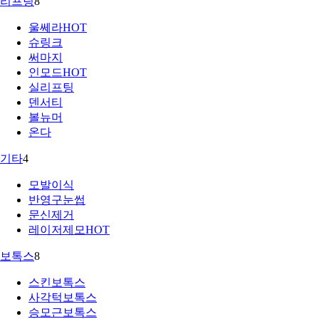
리프팅
8
울쎄라
HOT
슈링크
써마지
인모드
HOT
실리프팅
덴서티
볼뉴머
온다
기타
4
모발이식
반영구눈썹
문신제거
레이저제모
HOT
보톡스
8
스킨보톡스
사각턱보톡스
승모근보톡스