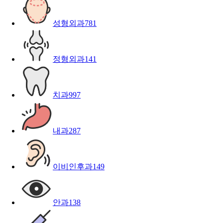
성형외과
781
정형외과
141
치과
997
내과
287
이비인후과
149
안과
138