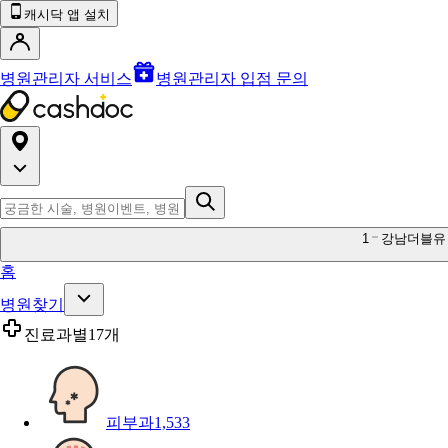
캐시닥 앱 설치
병원관리자 서비스
병원관리자 입점 문의
1
강남더블유
홈
병원찾기
진료과별
17개
피부과
1,533