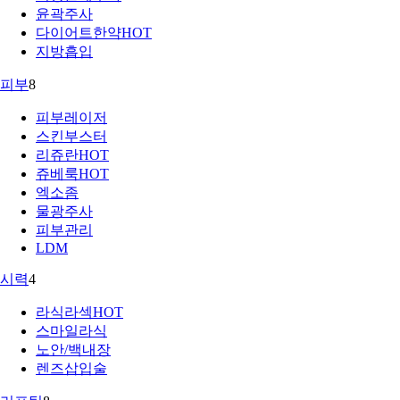
윤곽주사
다이어트한약
HOT
지방흡입
피부
8
피부레이저
스킨부스터
리쥬란
HOT
쥬베룩
HOT
엑소좀
물광주사
피부관리
LDM
시력
4
라식라섹
HOT
스마일라식
노안/백내장
렌즈삽입술