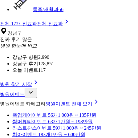
통증/재활과
56
전체 17개 진료과
전체 진료과
강남구
진짜 후기 많은
병원 한눈에 비교
강남구 병원
2,990
강남구 후기
178,851
오늘 이벤트
117
병원 찾기 시작
병원이벤트
병원이벤트 카테고리
병원이벤트
전체 보기
폭염케어
이벤트 56개
1,000원 ~ 135만원
썸머뷰티
이벤트 63개
1만원 ~ 198만원
라스트찬스
이벤트 59개
1,000원 ~ 245만원
치아
이벤트 183개
1만원 ~ 600만원