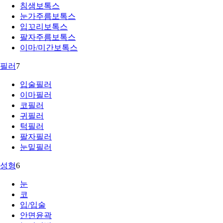
침샘보톡스
눈가주름보톡스
입꼬리보톡스
팔자주름보톡스
이마/미간보톡스
필러
7
입술필러
이마필러
코필러
귀필러
턱필러
팔자필러
눈밑필러
성형
6
눈
코
입/입술
안면윤곽