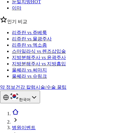
눈밑지방
HOT
이마
인기 비교
리쥬란 vs 쥬베룩
리쥬란 vs 물광주사
리쥬란 vs 엑소좀
스마일라식 vs 렌즈삽입술
지방분해주사 vs 윤곽주사
지방분해주사 vs 지방흡입
울쎄라 vs 써마지
울쎄라 vs 슈링크
약 정보
건강 칼럼
시술/수술 꿀팁
한국어
병원이벤트