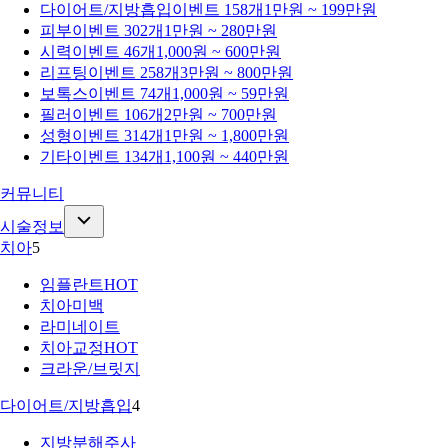
다이어트/지방흡입
이벤트 158개
1만원 ~ 199만원
피부
이벤트 302개
1만원 ~ 280만원
시력
이벤트 46개
1,000원 ~ 600만원
리프팅
이벤트 258개
3만원 ~ 800만원
보톡스
이벤트 74개
1,000원 ~ 59만원
필러
이벤트 106개
2만원 ~ 700만원
성형
이벤트 314개
1만원 ~ 1,800만원
기타
이벤트 134개
1,100원 ~ 440만원
커뮤니티
시술정보
치아
5
임플란트
HOT
치아미백
라미네이트
치아교정
HOT
크라운/브릿지
다이어트/지방흡입
4
지방분해주사