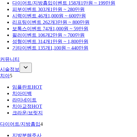
다이어트/지방흡입
이벤트 158개
1만원 ~ 199만원
피부
이벤트 303개
1만원 ~ 280만원
시력
이벤트 46개
1,000원 ~ 600만원
리프팅
이벤트 262개
3만원 ~ 800만원
보톡스
이벤트 74개
1,000원 ~ 59만원
필러
이벤트 106개
2만원 ~ 700만원
성형
이벤트 314개
1만원 ~ 1,800만원
기타
이벤트 135개
1,100원 ~ 440만원
커뮤니티
시술정보
치아
5
임플란트
HOT
치아미백
라미네이트
치아교정
HOT
크라운/브릿지
다이어트/지방흡입
4
지방분해주사