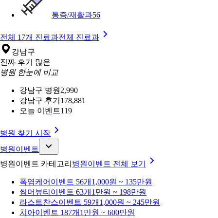
통증/재활과
56
전체 17개 진료과
전체 진료과
강남구
진짜 후기 많은
병원 한눈에 비교
강남구 병원
2,990
강남구 후기
178,881
오늘 이벤트
119
병원 찾기 시작
병원이벤트
병원이벤트 카테고리
병원이벤트
전체 보기
폭염케어
이벤트 56개
1,000원 ~ 135만원
썸머뷰티
이벤트 63개
1만원 ~ 198만원
라스트찬스
이벤트 59개
1,000원 ~ 245만원
치아
이벤트 187개
1만원 ~ 600만원