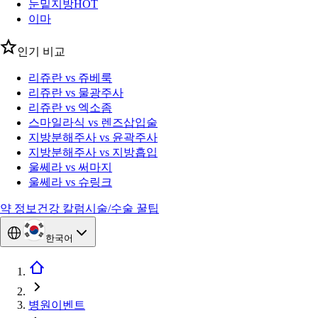
눈밑지방
HOT
이마
인기 비교
리쥬란 vs 쥬베룩
리쥬란 vs 물광주사
리쥬란 vs 엑소좀
스마일라식 vs 렌즈삽입술
지방분해주사 vs 윤곽주사
지방분해주사 vs 지방흡입
울쎄라 vs 써마지
울쎄라 vs 슈링크
약 정보
건강 칼럼
시술/수술 꿀팁
한국어
병원이벤트