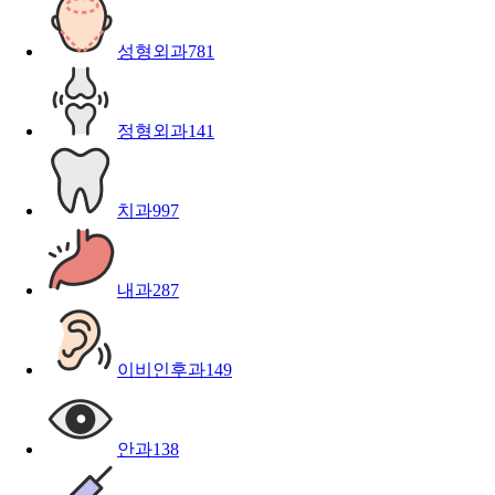
성형외과
781
정형외과
141
치과
997
내과
287
이비인후과
149
안과
138