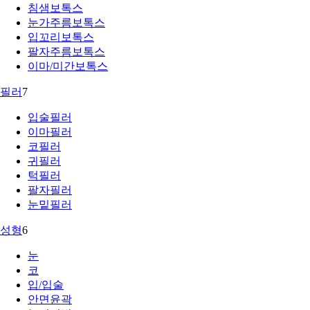
침샘보톡스
눈가주름보톡스
입꼬리보톡스
팔자주름보톡스
이마/미간보톡스
필러
7
입술필러
이마필러
코필러
귀필러
턱필러
팔자필러
눈밑필러
성형
6
눈
코
입/입술
안면윤곽