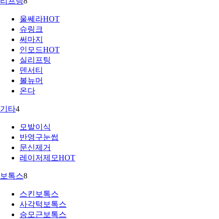
리프팅
8
울쎄라
HOT
슈링크
써마지
인모드
HOT
실리프팅
덴서티
볼뉴머
온다
기타
4
모발이식
반영구눈썹
문신제거
레이저제모
HOT
보톡스
8
스킨보톡스
사각턱보톡스
승모근보톡스