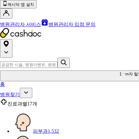
캐시닥 앱 설치
병원관리자 서비스
병원관리자 입점 문의
1
m자 탈
홈
병원찾기
진료과별
17개
피부과
1,532