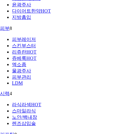
윤곽주사
다이어트한약
HOT
지방흡입
피부
8
피부레이저
스킨부스터
리쥬란
HOT
쥬베룩
HOT
엑소좀
물광주사
피부관리
LDM
시력
4
라식라섹
HOT
스마일라식
노안/백내장
렌즈삽입술