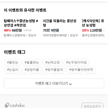
추
이 이벤트와 유사한 이벤트
천
탑페이스➰중년눈성형 #
시간을 되돌리는 중년성
[캐시닥단독] 프리
이
상안검 #하안검
형
년 눈성형
49%
66만원
75만 9천원
30%
120만원
130만원
17
벤
탑페이스성형외과
강남구
다비다성형외과의원
강남구
꿈꾸는성형외과의원
|
|
|
트
이벤트 태그
#
졸린눈
#
돌출한눈
#
눈매교정
#
눈두덩이꺼짐
#
눈길이
#
겹쌍커풀
#
쌍커풀절개
#
쌍커풀자연유착
#
쌍커풀매몰
#
눈썹거상
#
상안검
#
하안검
#
매몰
이벤트 태그 더보기(27)
#
비절개눈매교정
#
세미아웃
#
눈성형
#
눈꺼풀지방제거
#
쌍꺼풀
#
쌍꺼풀재수술
#
처진눈
#
자연유착
#
비절개
#
트임
#
두줄따기
#
눈수술
#
극한눈
#
라인낮추기
병원입점문의