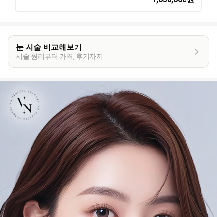
눈 시술 비교해보기
시술 원리부터 가격, 후기까지
이
벤
트
상
세
정
보