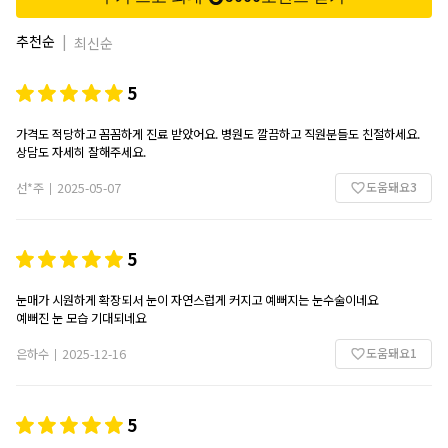
추천순
|
최신순
5
가격도 적당하고 꼼꼼하게 진료 받았어요. 병원도 깔끔하고 직원분들도 친절하세요.
도움돼요
3
선*주
2025-05-07
|
5
눈매가 시원하게 확장되서 눈이 자연스럽게 커지고 예뻐지는 눈수술이네요
예뻐진 눈 모습 기대되네요
도움돼요
1
은하수
2025-12-16
|
5