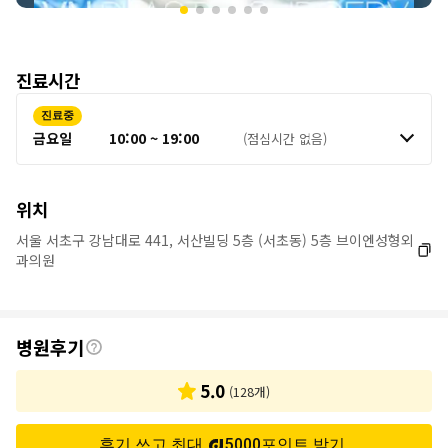
진료시간
진료중
금요일
10:00 ~ 19:00
(점심시간 없음)
위치
서울 서초구 강남대로 441, 서산빌딩 5층 (서초동) 5층 브이엔성형외
과의원
후
병원후기
기
5.0
(
128
개)
후기 쓰고 최대
5000
포인트
받기