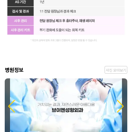
병
병원정보
사진 모아보기
원
정
보