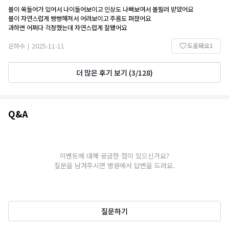
볼이 쑥들어가 있어서 나이들어보이고 인상도 나빠보여서 볼필러 받았어요
볼이 자연스럽게 빵빵해져서 어려보이고 주름도 펴졌어요
과하면 어쩌다 걱정했는데 자연스럽게 잘됐어요
도움돼요
1
은하수
2025-11-11
|
더 많은 후기 보기
(
3
/
128
)
Q&A
Q&A
이벤트에 대해 궁금한 점이 있으신가요?
질문을 남겨주시면 병원에서 답변을 드려요.
질문하기