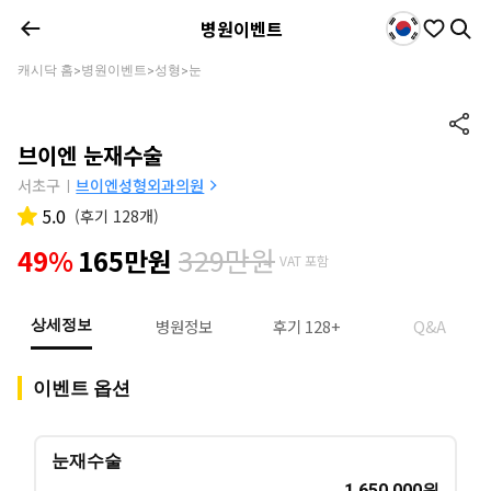
병원이벤트
캐시닥 홈
병원이벤트
성형
눈
>
>
>
브이엔 눈재수술
서초구
브이엔성형외과의원
|
5.0
(
후기 128개
)
329만원
49%
165만원
VAT 포함
병원정보
후기 128+
Q&A
상세정보
이벤트 옵션
눈재수술
1,650,000
원