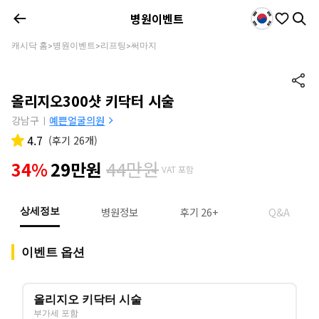
병원이벤트
캐시닥 홈
병원이벤트
리프팅
써마지
>
>
>
올리지오300샷 키닥터 시술
강남구
예쁜얼굴의원
|
4.7
(
후기 26개
)
44만원
34%
29만원
VAT 포함
병원정보
후기 26+
Q&A
상세정보
이벤트 옵션
올리지오 키닥터 시술
부가세 포함