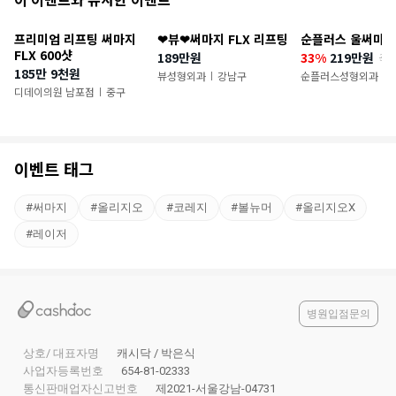
천
프리미엄 리프팅 써마지
❤뷰❤써마지 FLX 리프팅
순플러스 울써마지
이
FLX 600샷
189만원
33%
219만원
33
185만 9천원
벤
뷰성형외과
강남구
순플러스성형외과
|
|
디데이의원 남포점
중구
|
트
이벤트 태그
#
써마지
#
올리지오
#
코레지
#
볼뉴머
#
올리지오X
#
레이저
병원입점문의
상호/ 대표자명
캐시닥 / 박은식
사업자등록번호
654-81-02333
통신판매업자신고번호
제2021-서울강남-04731