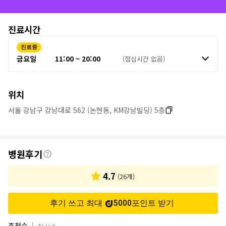
병
진료시간
원
진료중
정
금요일
11:00 ~ 20:00
(점심시간 없음)
보
위치
서울 강남구 강남대로 562 (논현동, KM강남빌딩) 5층
후
병원후기
기
4.7
(
26
개)
후기 쓰고 최대
5000
포인트
받기
추천순
|