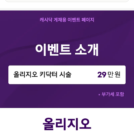
이
벤
트
상
세
정
보