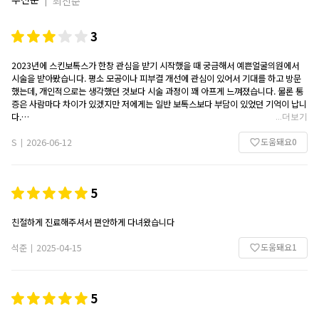
최신순
3
2023년에 스킨보톡스가 한창 관심을 받기 시작했을 때 궁금해서 예쁜얼굴의원에서
시술을 받아봤습니다. 평소 모공이나 피부결 개선에 관심이 있어서 기대를 하고 방문
했는데, 개인적으로는 생각했던 것보다 시술 과정이 꽤 아프게 느껴졌습니다. 물론 통
증은 사람마다 차이가 있겠지만 저에게는 일반 보톡스보다 부담이 있었던 기억이 납니
다.
...
더보기
시술 전 상담과 안내는 무난하게 진행됐고, 시술 자체도 큰 문제 없이 끝났습니다. 다만
도움돼요
0
가장 중요했던 효과 부분에서는 기대에 비해 만족도가 높지는 않았습니다. 피부가 아
S
2026-06-12
|
주 약간 매끈해진 느낌은 있었지만 주변에서 알아볼 정도의 큰 변화는 느끼지 못했고,
제가 기대했던 모공 개선이나 피부 표현의 변화도 크지 않았습니다.
물론 개인차가 있는 시술이고 피부 상태에 따라 결과가 다를 수 있겠지만, 제 경우에는
5
통증에 비해 효과가 크다고 느껴지지는 않았습니다. 그래도 한 번 경험해보면서 스킨
보톡스가 어떤 시술인지 알 수 있었고, 이후 시술을 선택할 때 참고가 되는 경험이었습
니다.
친절하게 진료해주셔서 편안하게 다녀왔습니다
도움돼요
1
석준
2025-04-15
|
5