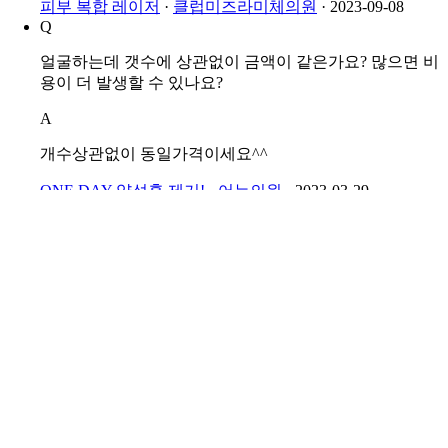
담을 통
피부 복합 레이저
·
클럽미즈라미체의원
·
2023-09-08
Q
얼굴하는데 갯수에 상관없이 금액이 같은가요? 많으면 비
용이 더 발생할 수 있나요?
A
개수상관없이 동일가격이세요^^
ONE DAY 양성혹 제거!
·
어뉴의원
·
2023-03-29
Q
코모공 블랙헤드는 몇번 받아야 되나요?
A
고객님 안녕하세요 : ) 아름다운 피부가 시작되는 클럽미즈
라미체의원 입니다♥ 고객님 보통 레이저는 3~5회 정도 시
술 권장드리나 고객님의 피부상태에 따라 권장드리는 시술
종류, 시술 횟수 등은 달라질 수 있어 자세한 사항은 내원
시 원장님과 얼굴 보시고 상담해보셔야 하는 사항 안내드