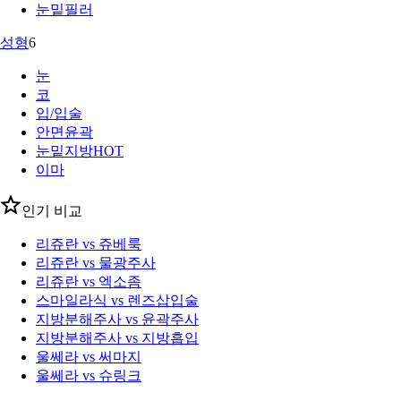
눈밑필러
성형
6
눈
코
입/입술
안면윤곽
눈밑지방
HOT
이마
인기 비교
리쥬란 vs 쥬베룩
리쥬란 vs 물광주사
리쥬란 vs 엑소좀
스마일라식 vs 렌즈삽입술
지방분해주사 vs 윤곽주사
지방분해주사 vs 지방흡입
울쎄라 vs 써마지
울쎄라 vs 슈링크