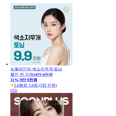
뉴엘라인의 색소지우개 토닝
할인 전 가격
14만 4천원
31
%
9만 9천원
5.0
평점 5.0점 (5점 만점)
(
53
)