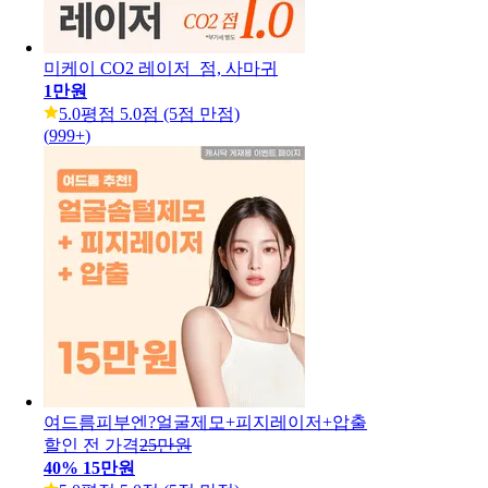
미케이 CO2 레이저_점, 사마귀
1만원
5.0
평점 5.0점 (5점 만점)
(
999+
)
여드름피부엔?얼굴제모+피지레이저+압출
할인 전 가격
25만원
40
%
15만원