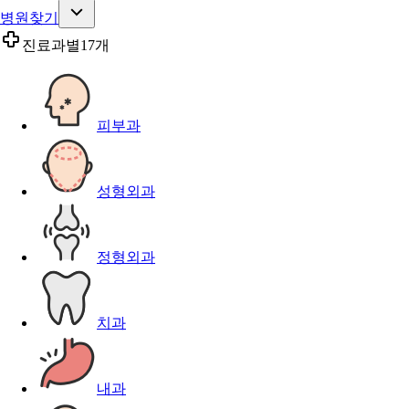
병원찾기
진료과별
17개
피부과
성형외과
정형외과
치과
내과