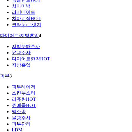
치아미백
라미네이트
치아교정
HOT
크라운/브릿지
다이어트/지방흡입
4
지방분해주사
윤곽주사
다이어트한약
HOT
지방흡입
피부
8
피부레이저
스킨부스터
리쥬란
HOT
쥬베룩
HOT
엑소좀
물광주사
피부관리
LDM