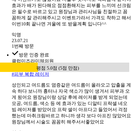
효과가 배가 된다해요 점점환해지는 피부를 느끼며 선크림
은 필수로 바르고 있고 원장님과 관리사님들 친절하고 꼼
꼼하게 잘 관리해주시고 이벤트가라서 가격도 착하고 해서
이번10회 끝나면 겨울에 또 받을계획 입니다^^
익명
23.07.21
1번째 방문
방문 인증 완료
클럽미즈라미체의원
평점 5.0점 (5점 만점)
#
피부 복합 레이저
성인되고 여드름도 염증같은 여드름이 올라오고 압출을 계
속 하다 보니까 흉터나 자국 색소가 많이 생겨서 피부과 오
게 됬어요 원장님이랑 상담 후에 레이저를 받게 되었는데
모공, 여드름, 색소 등 에 효과가 있는 디알티 프락셀 네오
빔 레이저를 받았어요 프락 셀이 아프다고 들었어서 걱정
했는데 마취크림바르고 하니까 생각 보다 아프진 않았어요
원장님께서 시술도 꼼꼼히 해주서서좋았어요