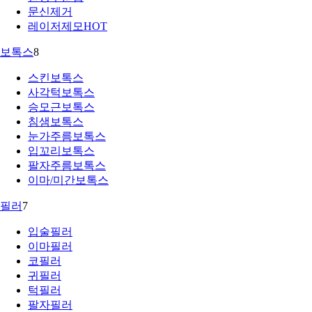
문신제거
레이저제모
HOT
보톡스
8
스킨보톡스
사각턱보톡스
승모근보톡스
침샘보톡스
눈가주름보톡스
입꼬리보톡스
팔자주름보톡스
이마/미간보톡스
필러
7
입술필러
이마필러
코필러
귀필러
턱필러
팔자필러