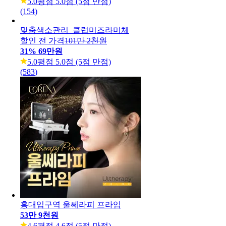
5.0
평점 5.0점 (5점 만점)
(
154
)
맞춤색소관리_클럽미즈라미체
할인 전 가격
101만 2천원
31
%
69만원
5.0
평점 5.0점 (5점 만점)
(
583
)
홍대입구역 울쎄라피 프라임
53만 9천원
4.6
평점 4.6점 (5점 만점)