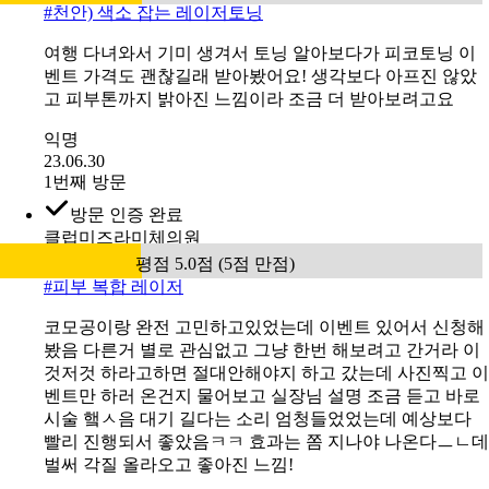
유앤아이의원 천안점
평점 5.0점 (5점 만점)
#
천안) 색소 잡는 레이저토닝
여행 다녀와서 기미 생겨서 토닝 알아보다가 피코토닝 이
벤트 가격도 괜찮길래 받아봤어요! 생각보다 아프진 않았
고 피부톤까지 밝아진 느낌이라 조금 더 받아보려고요
익명
23.06.30
1번째 방문
방문 인증 완료
클럽미즈라미체의원
평점 5.0점 (5점 만점)
#
피부 복합 레이저
코모공이랑 완전 고민하고있었는데 이벤트 있어서 신청해
봤음 다른거 별로 관심없고 그냥 한번 해보려고 간거라 이
것저것 하라고하면 절대안해야지 하고 갔는데 사진찍고 이
벤트만 하러 온건지 물어보고 실장님 설명 조금 듣고 바로
시술 햌ㅅ음 대기 길다는 소리 엄청들었었는데 예상보다
빨리 진행되서 좋았음ㅋㅋ 효과는 쫌 지나야 나온다ㅡㄴ데