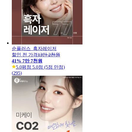
순플러스_흑자레이저
할인 전 가격
13만 2천원
41
%
7만 7천원
5.0
평점 5.0점 (5점 만점)
(
295
)