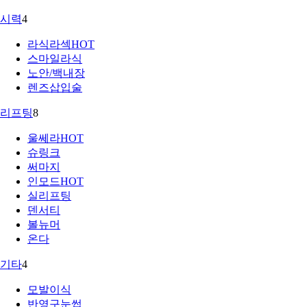
시력
4
라식라섹
HOT
스마일라식
노안/백내장
렌즈삽입술
리프팅
8
울쎄라
HOT
슈링크
써마지
인모드
HOT
실리프팅
덴서티
볼뉴머
온다
기타
4
모발이식
반영구눈썹