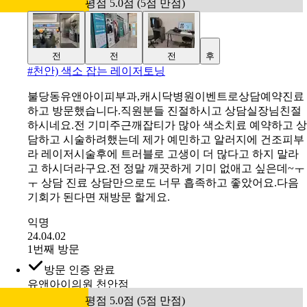
평점 5.0점 (5점 만점)
전
전
전
후
#
천안) 색소 잡는 레이저토닝
불당동유앤아이피부과,캐시닥병원이벤트로상담예약진료
하고 방문했습니다.직원분들 진절하시고 상담실장님친절
하시네요.전 기미주근깨잡티가 많아 색소치료 예약하고 상
담하고 시술하려했는데 제가 예민하고 알러지에 건조피부
라 레이저시술후에 트러블로 고생이 더 많다고 하지 말라
고 하시더라구요.전 정말 깨끗하게 기미 없애고 싶은데~ㅜ
ㅜ 상담 진료 상담만으로도 너무 흡족하고 좋았어요.다음
기회가 된다면 재방문 할게요.
익명
24.04.02
1번째 방문
방문 인증 완료