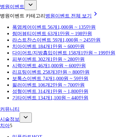
병원이벤트
병원이벤트 카테고리
병원이벤트
전체 보기
폭염케어
이벤트 56개
1,000원 ~ 135만원
썸머뷰티
이벤트 63개
1만원 ~ 198만원
라스트찬스
이벤트 59개
1,000원 ~ 245만원
치아
이벤트 184개
1만원 ~ 600만원
다이어트/지방흡입
이벤트 158개
1만원 ~ 199만원
피부
이벤트 302개
1만원 ~ 280만원
시력
이벤트 46개
1,000원 ~ 600만원
리프팅
이벤트 258개
3만원 ~ 800만원
보톡스
이벤트 74개
1,000원 ~ 59만원
필러
이벤트 106개
2만원 ~ 700만원
성형
이벤트 314개
1만원 ~ 1,800만원
기타
이벤트 134개
1,100원 ~ 440만원
커뮤니티
시술정보
치아
5
임플란트
HOT