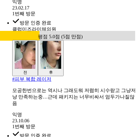
익명
23.02.17
1번째 방문
방문 인증 완료
클럽미즈라미체의원
평점 5.0점 (5점 만점)
전
후
#
피부 복합 레이저
모공한번으로는 역시나 그래도뭐 저렴히 시수랃고 그냥저
냥 만족하는중…근데 패키지는 너무비싸서 엄두가나질않
음
익명
23.10.06
1번째 방문
방문 인증 완료