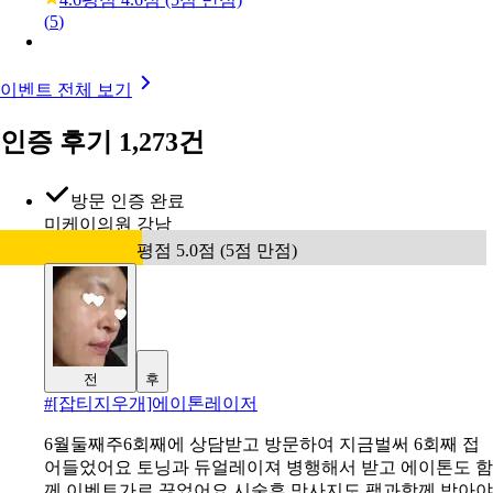
(
5
)
이벤트 전체 보기
인증 후기 1,273건
방문 인증 완료
미케이의원 강남
평점 5.0점 (5점 만점)
전
후
#
[잡티지우개]에이톤레이저
6월둘째주6회째에 상담받고 방문하여 지금벌써 6회째 접
어들었어요 토닝과 듀얼레이져 병행해서 받고 에이톤도 함
께 이벤트가로 끊었어요 시술후 맛사지도 팩과함께 받아야