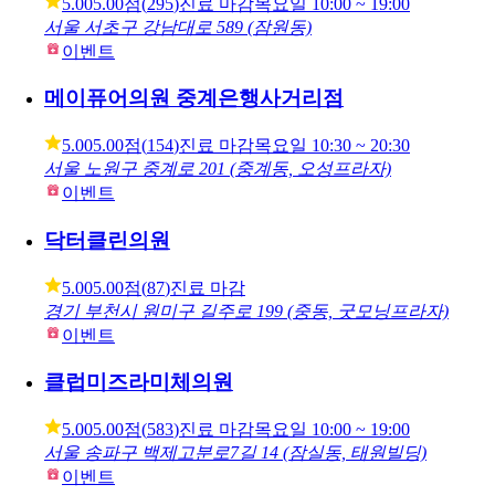
순플러스성형외과
5.00
5.00점
(
295
)
진료 마감
목요일
10:00 ~ 19:00
서울 서초구 강남대로 589 (잠원동)
이벤트
메이퓨어의원 중계은행사거리점
5.00
5.00점
(
154
)
진료 마감
목요일
10:30 ~ 20:30
서울 노원구 중계로 201 (중계동, 오성프라자)
이벤트
닥터클린의원
5.00
5.00점
(
87
)
진료 마감
경기 부천시 원미구 길주로 199 (중동, 굿모닝프라자)
이벤트
클럽미즈라미체의원
5.00
5.00점
(
583
)
진료 마감
목요일
10:00 ~ 19:00