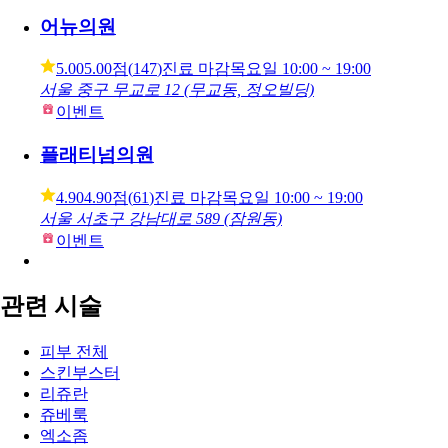
서울 송파구 백제고분로7길 14 (잠실동, 태원빌딩)
이벤트
어뉴의원
5.00
5.00점
(
147
)
진료 마감
목요일
10:00 ~ 19:00
서울 중구 무교로 12 (무교동, 정오빌딩)
이벤트
플래티넘의원
4.90
4.90점
(
61
)
진료 마감
목요일
10:00 ~ 19:00
서울 서초구 강남대로 589 (잠원동)
이벤트
관련 시술
피부 전체
스킨부스터
리쥬란