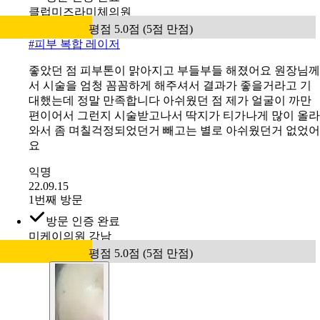
클럽미즈라미체의원
평점 5.0점 (5점 만점)
#
피부 복합 레이저
좋았던 점 피부톤이 맑아지고 부들부들 해졌어요 원장님께
서 시술을 엄청 꼼꼼하게 해주셔서 결과가 좋을거라고 기
대했는데 정말 만족합니다 아쉬웠던 점 제가 얼굴이 까만
편이어서 그런지 시술받고나서 딱지가 티가나게 많이 올라
와서 좀 며칠걱정되었던거 빼고는 별로 아쉬웠던거 없었어
요
익명
22.09.15
1번째 방문
방문 인증 완료
미케이의원 강남
평점 5.0점 (5점 만점)