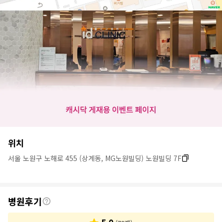
병
위치
원
서울 노원구 노해로 455 (상계동, MG노원빌딩) 노원빌딩 7F
정
보
후
병원후기
기