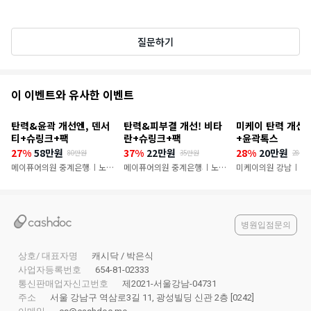
질문하기
추
이 이벤트와 유사한 이벤트
천
탄력&윤곽 개선엔, 덴서
탄력&피부결 개선! 비타
미케이 탄력 개선
이
티+슈링크+팩
란+슈링크+팩
+윤곽톡스
27%
58만원
37%
22만원
28%
20만원
80만원
35만원
28만
벤
메이퓨어의원 중계은행사거리점
노원
메이퓨어의원 중계은행사거리점
노원
미케이의원 강남
서
|
|
|
트
구
구
병원입점문의
상호/ 대표자명
캐시닥 / 박은식
사업자등록번호
654-81-02333
통신판매업자신고번호
제2021-서울강남-04731
주소
서울 강남구 역삼로3길 11, 광성빌딩 신관 2층 [0242]