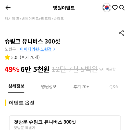
병원이벤트
캐시닥 홈
병원이벤트
리프팅
슈링크
>
>
>
슈링크 유니버스 300샷
노원구
아이디의원-노원점
|
5.0
(
후기 70개
)
12만 7천 5백원
49%
6만 5천원
VAT 미포함
병원정보
후기 70+
Q&A
상세정보
이벤트 옵션
첫방문 슈링크 유니버스 300샷
첫방문 특별가