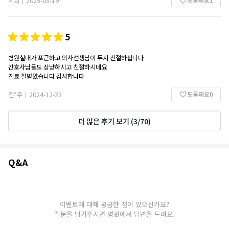
지희
2025-05-19
|
5
병원실내가 포근하고 의사선생님이 무지 친절하십니다
간호사님들도 상냥하시고 친절하시네요
진료 잘받았습니다 감사합니다
도움돼요
0
전*주
2024-12-23
|
더 많은 후기 보기
(
3
/
70
)
Q&A
Q&A
이벤트에 대해 궁금한 점이 있으신가요?
질문을 남겨주시면 병원에서 답변을 드려요.