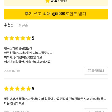
5.0
(
70
개)
후기 쓰고 최대
5000
포인트
받기
추천순
|
최신순
5
친구소개로 방문했는데
아주친절하고 자상하게 치료도잘주시고
피부가. 밝아졌어요 정말좋아요
도움돼요
5
2026-02-16
5
병원내부가 청결하고 위생적이라 믿음이 가요 원장님 진료 잘봐주시고 간호사분들도
다들 친절하셔요
도움돼요
1