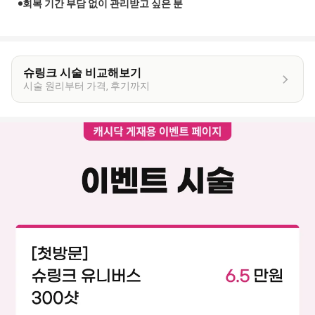
회복 기간 부담 없이 관리받고 싶은 분
슈링크 시술 비교해보기
시술 원리부터 가격, 후기까지
이
벤
트
상
세
정
보