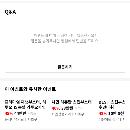
Q&A
Q&A
이벤트에 대해 궁금한 점이 있으신가요?
질문을 남겨주시면 병원에서 답변을 드려요.
질문하기
추
이 이벤트와 유사한 이벤트
천
프리미엄 재생부스터, 리
차민 리쥬란 스킨부스터
BEST 스킨부스터
이
투오 & 눈밑 리투오파인
수면마취
40%
33만원
55만원
45%
44만원
48%
10만 8천 9
80만원
벤
차민성형외과
서초구
|
플래티넘의원
서초구
아윤의원 강남
서초
|
|
트