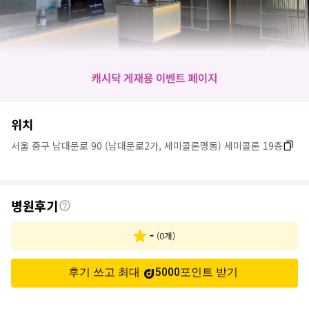
병
위치
원
서울 중구 남대문로 90 (남대문로2가, 세미콜론명동) 세미콜론 19층
정
보
후
병원후기
기
-
(
0
개)
후기 쓰고 최대
5000
포인트
받기