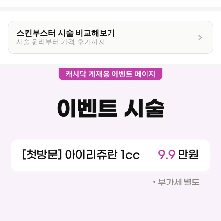
스킨부스터 시술 비교해보기
시술 원리부터 가격, 후기까지
이
벤
트
상
세
정
보