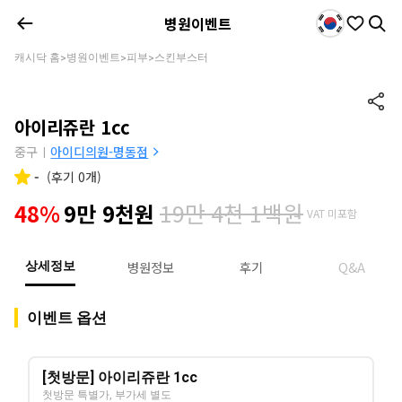
병원이벤트
캐시닥 홈
병원이벤트
피부
스킨부스터
>
>
>
아이리쥬란 1cc
중구
아이디의원-명동점
|
-
(
후기 0개
)
19만 4천 1백원
48%
9만 9천원
VAT 미포함
병원정보
후기
Q&A
상세정보
이벤트 옵션
[첫방문] 아이리쥬란 1cc
첫방문 특별가, 부가세 별도