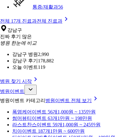
통증/재활과
56
전체 17개 진료과
전체 진료과
강남구
진짜 후기 많은
병원 한눈에 비교
강남구 병원
2,990
강남구 후기
178,882
오늘 이벤트
119
병원 찾기 시작
병원이벤트
병원이벤트 카테고리
병원이벤트
전체 보기
폭염케어
이벤트 56개
1,000원 ~ 135만원
썸머뷰티
이벤트 63개
1만원 ~ 198만원
라스트찬스
이벤트 59개
1,000원 ~ 245만원
치아
이벤트 187개
1만원 ~ 600만원