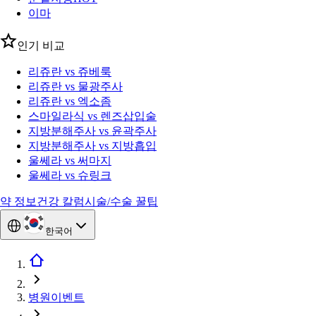
이마
인기 비교
리쥬란 vs 쥬베룩
리쥬란 vs 물광주사
리쥬란 vs 엑소좀
스마일라식 vs 렌즈삽입술
지방분해주사 vs 윤곽주사
지방분해주사 vs 지방흡입
울쎄라 vs 써마지
울쎄라 vs 슈링크
약 정보
건강 칼럼
시술/수술 꿀팁
한국어
병원이벤트