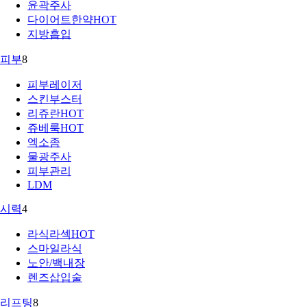
윤곽주사
다이어트한약
HOT
지방흡입
피부
8
피부레이저
스킨부스터
리쥬란
HOT
쥬베룩
HOT
엑소좀
물광주사
피부관리
LDM
시력
4
라식라섹
HOT
스마일라식
노안/백내장
렌즈삽입술
리프팅
8