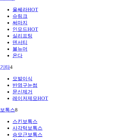
울쎄라
HOT
슈링크
써마지
인모드
HOT
실리프팅
덴서티
볼뉴머
온다
기타
4
모발이식
반영구눈썹
문신제거
레이저제모
HOT
보톡스
8
스킨보톡스
사각턱보톡스
승모근보톡스