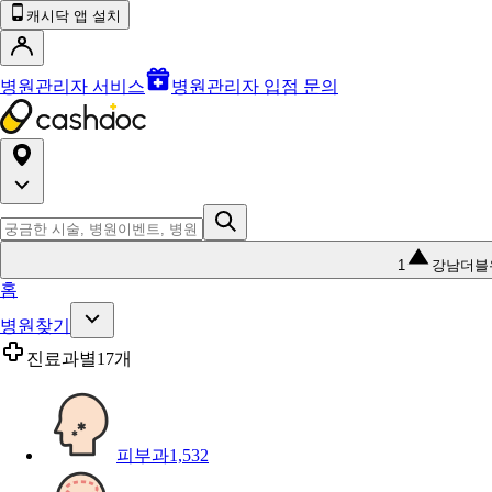
캐시닥 앱 설치
병원관리자 서비스
병원관리자 입점 문의
1
강남더블
홈
병원찾기
진료과별
17개
피부과
1,532