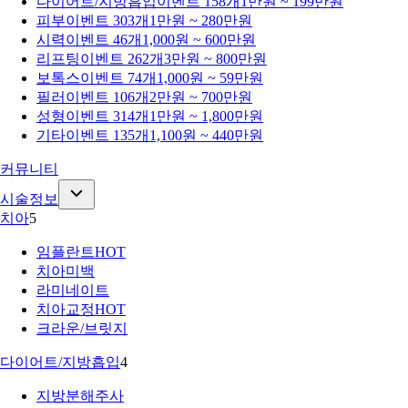
다이어트/지방흡입
이벤트 158개
1만원 ~ 199만원
피부
이벤트 303개
1만원 ~ 280만원
시력
이벤트 46개
1,000원 ~ 600만원
리프팅
이벤트 262개
3만원 ~ 800만원
보톡스
이벤트 74개
1,000원 ~ 59만원
필러
이벤트 106개
2만원 ~ 700만원
성형
이벤트 314개
1만원 ~ 1,800만원
기타
이벤트 135개
1,100원 ~ 440만원
커뮤니티
시술정보
치아
5
임플란트
HOT
치아미백
라미네이트
치아교정
HOT
크라운/브릿지
다이어트/지방흡입
4
지방분해주사