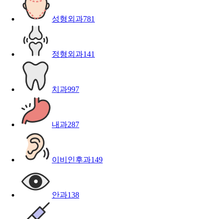
성형외과
781
정형외과
141
치과
997
내과
287
이비인후과
149
안과
138