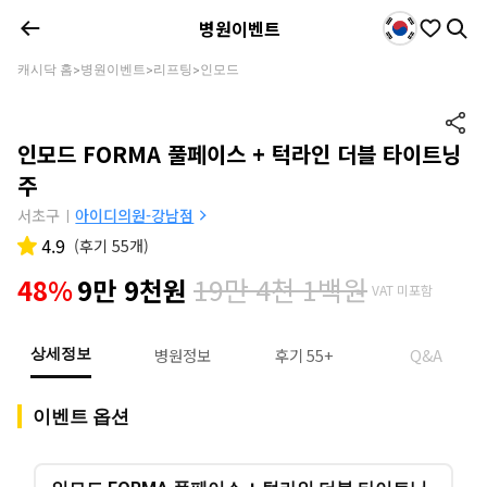
병원이벤트
캐시닥 홈
병원이벤트
리프팅
인모드
>
>
>
인모드 FORMA 풀페이스 + 턱라인 더블 타이트닝
주
서초구
아이디의원-강남점
|
4.9
(
후기 55개
)
19만 4천 1백원
48%
9만 9천원
VAT 미포함
병원정보
후기 55+
Q&A
상세정보
이벤트 옵션