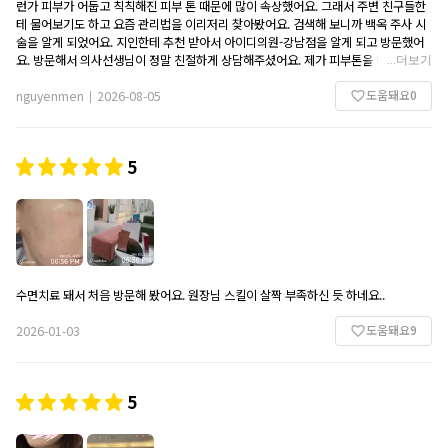
런가 피부가 어둡고 칙칙해진 피부 톤 때문에 많이 속상했어요. 그래서 주변 친구들한
테 물어보기도 하고 요즘 관리법을 이리저리 찾아봤어요. 검색해 보니까 백옥 주사 시
술을 알게 되었어요. 지인한테 추천 받아서 아이디의원-강남점을 알게 되고 방문했어
요. 방문해서 의사선생님이 정말 친절하게 상담해주셨어요. 제가 피부톤을 맑고 환하
...
더보기
게 개선하길 원해서 톤업 백옥주사를 하시라고 하셨어요. 시술을 받기 전에 소독을 해
도움돼요
0
주시고 백옥주사 해주셨어요.시술 후 일시적으로 약간 부었는데 다음날부터 점점 괞찬
nguyenmen
2026-08-05
|
았어요. 피부톤도 약간 하얘졌어요. 다음에도 방문하겠어요.
5
수면치료 돼서 처음 방문해 봤어요. 원장님 스킬이 살짝 부족하신 듯 하네요..
도움돼요
9
2026-01-03
5