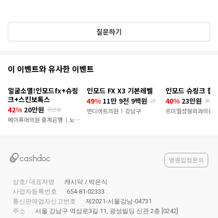
질문하기
추
이 이벤트와 유사한 이벤트
천
얼굴소멸!인모드fx+슈링
인모드 FX X3 기본레벨
인모드 슈링크 합
이
크+스킨보톡스
49%
11만 9천 9백원
40%
23만원
23만
38만 
6천
42%
20만원
35만원
벤
엔디어트의원
강남구
르미엘성형외과의원
|
|
원
메이퓨어의원 중계은행사거리점
노원
|
트
구
병원입점문의
상호/ 대표자명
캐시닥 / 박은식
사업자등록번호
654-81-02333
통신판매업자신고번호
제2021-서울강남-04731
주소
서울 강남구 역삼로3길 11, 광성빌딩 신관 2층 [0242]