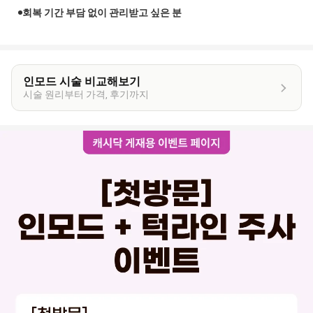
회복 기간 부담 없이 관리받고 싶은 분
인모드 시술 비교해보기
시술 원리부터 가격, 후기까지
이
벤
트
상
세
정
보