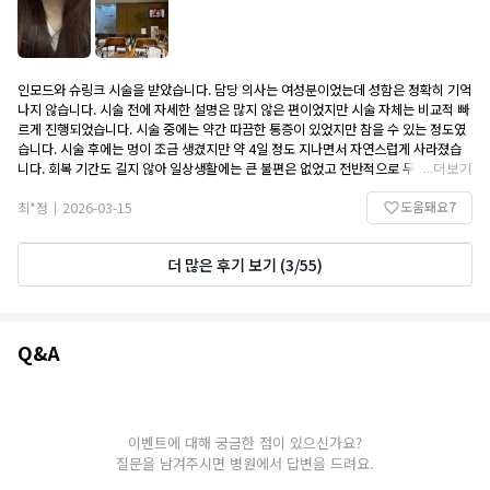
인모드와 슈링크 시술을 받았습니다. 담당 의사는 여성분이었는데 성함은 정확히 기억
나지 않습니다. 시술 전에 자세한 설명은 많지 않은 편이었지만 시술 자체는 비교적 빠
르게 진행되었습니다. 시술 중에는 약간 따끔한 통증이 있었지만 참을 수 있는 정도였
습니다. 시술 후에는 멍이 조금 생겼지만 약 4일 정도 지나면서 자연스럽게 사라졌습
니다. 회복 기간도 길지 않아 일상생활에는 큰 불편은 없었고 전반적으로 무난한 시술
...
더보기
경험이었습니다. 또 방문할 의향있고. 이벤트가격으로 해서 저렴하게 잘 시술 받은거
도움돼요
7
같아요. 주변 지인들한테도 추천 많이 햇습니당
최*정
2026-03-15
|
더 많은 후기 보기
(
3
/
55
)
Q&A
Q&A
이벤트에 대해 궁금한 점이 있으신가요?
질문을 남겨주시면 병원에서 답변을 드려요.