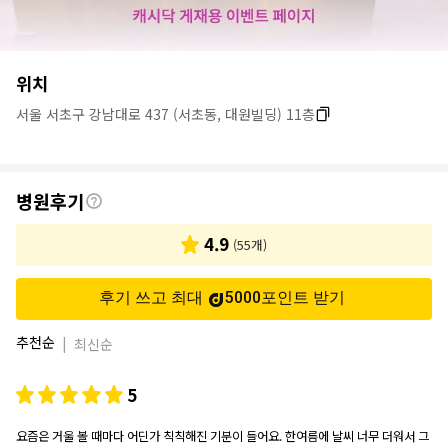
병
위치
원
서울 서초구 강남대로 437 (서초동, 대원빌딩) 11층
정
보
후
병원후기
기
4.9
(
55
개)
후기 쓰고 최대
5000
포인트
받기
추천순
|
최신순
5
요즘은 거울 볼 때마다 어딘가 칙칙해진 기분이 들어요. 한여름에 날씨 너무 더워서 그