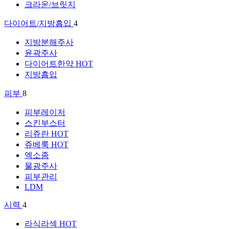
크라운/브릿지
다이어트/지방흡입
4
지방분해주사
윤곽주사
다이어트한약
HOT
지방흡입
피부
8
피부레이저
스킨부스터
리쥬란
HOT
쥬베룩
HOT
엑소좀
물광주사
피부관리
LDM
시력
4
라식라섹
HOT