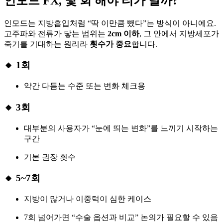
인모드 FX, 몇 회 해야 티가 날까?
인모드는 지방흡입처럼 “딱 이만큼 뺐다”는 방식이 아니에요.
고주파와 전류가 닿는 범위는
2cm 이하
, 그 안에서 지방세포가
죽기를 기대하는 원리라
횟수가 중요
합니다.
🔸 1회
약간 다듬는 수준 또는 변화 체크용
🔸 3회
대부분의 사용자가 “눈에 띄는 변화”를 느끼기 시작하는
구간
기본 권장 횟수
🔸 5~7회
지방이 많거나 이중턱이 심한 케이스
7회 넘어가면 “수술 옵션과 비교” 논의가 필요할 수 있음