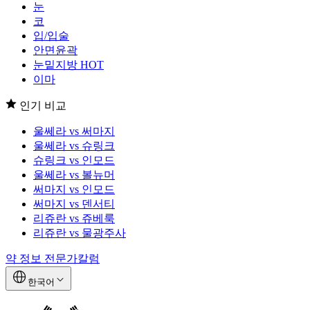
눈
코
입/입술
안면윤곽
눈밑지방
HOT
이마
인기 비교
울쎄라 vs 써마지
울쎄라 vs 슈링크
슈링크 vs 인모드
울쎄라 vs 볼뉴머
써마지 vs 인모드
써마지 vs 덴서티
리쥬란 vs 쥬베룩
리쥬란 vs 물광주사
약 정보
전문가칼럼
한국어