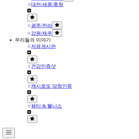
대전/세종/충청
광주/전라
강원/제주
우리들의 이야기
자유게시판
건강인증샷
캐시로또 당첨인증
뷰티 & 웰니스