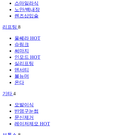
스마일라식
노안/백내장
렌즈삽입술
리프팅
8
울쎄라
HOT
슈링크
써마지
인모드
HOT
실리프팅
덴서티
볼뉴머
온다
기타
4
모발이식
반영구눈썹
문신제거
레이저제모
HOT
보톡스
8