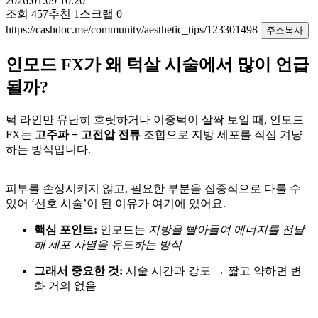
2026.01.09 10:20
조회
457
추천
1
스크랩
0
https://cashdoc.me/community/aesthetic_tips/123301498
주소복사
인모드 FX가 왜 턱살 시술에서 많이 언급
될까?
턱 라인만 유난히 흐릿하거나 이중턱이 살짝 보일 때, 인모드
FX는
고주파 + 고전압 전류
조합으로 지방 세포를 직접 겨냥
하는 방식입니다.
피부를 손상시키지 않고, 필요한 부분을 집중적으로 다룰 수
있어 ‘선호 시술’이 된 이유가 여기에 있어요.
핵심 포인트:
인모드는
지방을 빨아들여 에너지를 전달
해 세포 사멸을 유도하는 방식
그래서 중요한 것:
시술 시간과 강도 → 짧고 약하면 변
화 거의 없음