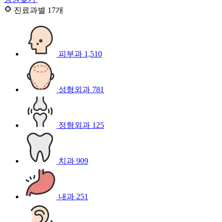
진료과별
17개
피부과
1,510
성형외과
781
정형외과
125
치과
909
내과
251