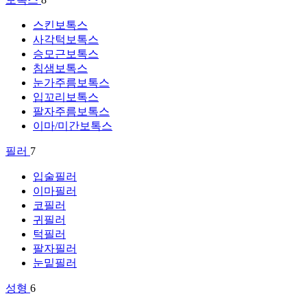
스킨보톡스
사각턱보톡스
승모근보톡스
침샘보톡스
눈가주름보톡스
입꼬리보톡스
팔자주름보톡스
이마/미간보톡스
필러
7
입술필러
이마필러
코필러
귀필러
턱필러
팔자필러
눈밑필러
성형
6