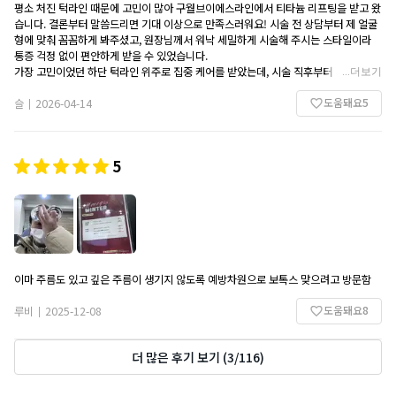
평소 처진 턱라인 때문에 고민이 많아 구월브이에스라인에서 티타늄 리프팅을 받고 왔
습니다. 결론부터 말씀드리면 기대 이상으로 만족스러워요! 시술 전 상담부터 제 얼굴
형에 맞춰 꼼꼼하게 봐주셨고, 원장님께서 워낙 세밀하게 시술해 주시는 스타일이라
통증 걱정 없이 편안하게 받을 수 있었습니다.
가장 고민이었던 하단 턱라인 위주로 집중 케어를 받았는데, 시술 직후부터 라인이 정
...
더보기
리되는 게 눈에 보여서 정말 신기했어요. 며칠 지나니 부기가 빠지면서 그렇게 원하던
도움돼요
5
매끈한 브이라인이 확실하게 잡히더라고요. 주변에서도 얼굴선이 왜 이렇게 얄상해졌
슬
2026-04-14
|
냐고 물어볼 정도로 효과가 확실합니다.
시설도 깔끔하고 무엇보다 의사 선생님이 정말 꼼꼼하게 신경 써주시는 느낌을 받아서
신뢰가 갔습니다. 구월동 근처에서 리프팅 잘하는 곳 찾으신다면 브이에스라인 티타늄
5
리프팅 강력 추천하고 싶네요!
이마 주름도 있고 깊은 주름이 생기지 않도록 예방차원으로 보톡스 맞으려고 방문함
도움돼요
8
루비
2025-12-08
|
더 많은 후기 보기
(
3
/
116
)