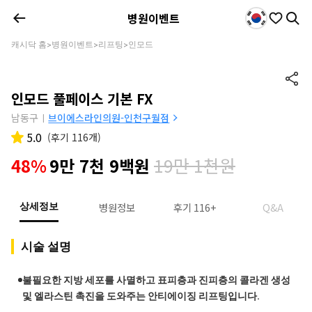
병원이벤트
캐시닥 홈
병원이벤트
리프팅
인모드
>
>
>
인모드 풀페이스 기본 FX
남동구
브이에스라인의원-인천구월점
|
5.0
(
후기 116개
)
19만 1천원
48%
9만 7천 9백원
병원정보
후기 116+
Q&A
상세정보
시술 설명
불필요한 지방 세포를 사멸하고 표피층과 진피층의 콜라겐 생성
및 엘라스틴 촉진을 도와주는 안티에이징 리프팅입니다.