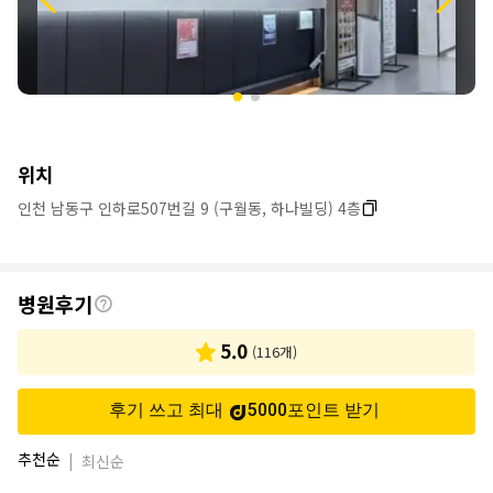
위치
인천 남동구 인하로507번길 9 (구월동, 하나빌딩) 4층
후
병원후기
기
5.0
(
116
개)
후기 쓰고 최대
5000
포인트
받기
추천순
|
최신순