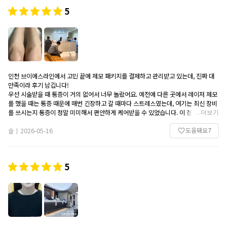
5
인천 브이에스라인에서 고민 끝에 제모 패키지를 결제하고 관리받고 있는데, 진짜 대
만족이라 후기 남깁니다!
우선 시술받을 때 통증이 거의 없어서 너무 놀랐어요. 예전에 다른 곳에서 레이저 제모
를 했을 때는 통증 때문에 매번 긴장하고 갈 때마다 스트레스였는데, 여기는 최신 장비
를 쓰시는지 통증이 정말 미미해서 편안하게 케어받을 수 있었습니다. 이 정도면 엄살
...
더보기
심하신 분들도 걱정 없이 편하게 관리받으실 수 있을 것 같아요.
도움돼요
7
그리고 원장님과 직원분들 모두 정말 친절하십니다. 예약 문의할 때부터 방문해서 안
슬
2026-05-16
|
내받고 시술이 끝날 때까지 한결같이 상냥하고 세심하게 챙겨주셔서 대접받는 기분이
들었어요. 내부 시설도 깔끔하고 위생적으로 잘 관리되어 있어서 위생적인 부분도 안
심이 되더라고요.
5
통증 없이 쾌적하게, 그리고 기분 좋게 관리받을 수 있는 곳을 찾으신다면 인천 브이에
스라인 무조건 추천해 드리고 싶어요. 남은 회차도 열심히 다녀서 매끈해질 피부가 벌
써 기대됩니다!