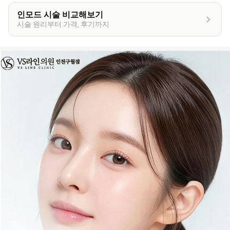
인모드 시술 비교해보기
시술 원리부터 가격, 후기까지
이
벤
트
상
세
정
보