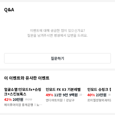
Q&A
Q&A
이벤트에 대해 궁금한 점이 있으신가요?
질문을 남겨주시면 병원에서 답변을 드려요.
질문하기
추
이 이벤트와 유사한 이벤트
천
얼굴소멸!인모드fx+슈링
인모드 FX X3 기본레벨
인모드 슈링크 합
이
크+스킨보톡스
49%
11만 9천 9백원
40%
23만원
23만
38만 
6천
42%
20만원
35만원
벤
엔디어트의원
강남구
르미엘성형외과의원
|
|
원
메이퓨어의원 중계은행사거리점
노원
|
트
구