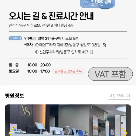
병
병원정보
사진 모아보기
원
정
보