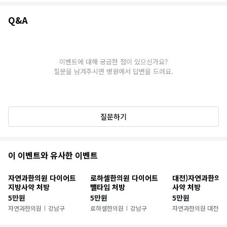
Q&A
Q&A
이벤트에 대해 궁금한 점이 있으신가요?
질문을 남겨주시면 병원에서 답변을 드려요.
질문하기
추
이 이벤트와 유사한 이벤트
천
자연과한의원 다이어트
로하셀한의원 다이어트
대전)자연과한의원
이
지방사약 처방
뺄타임 처방
사약 처방
5만원
5만원
5만원
벤
자연과한의원
강남구
로하셀한의원
강남구
자연과한의원 대전점
|
|
트