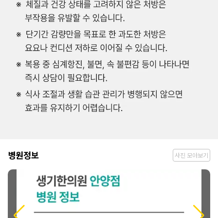
병
병원정보
사진 모아보기
원
정
보