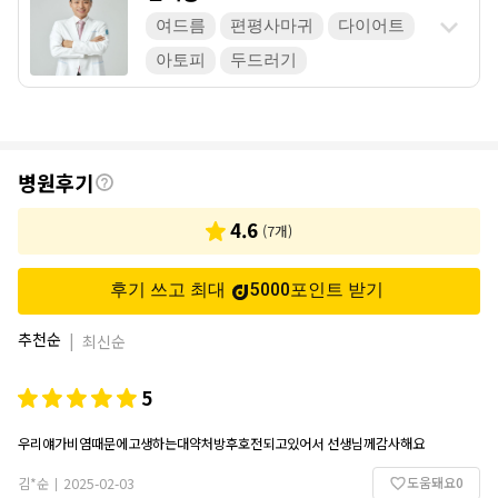
여드름
편평사마귀
다이어트
아토피
두드러기
후
병원후기
기
4.6
(
7
개)
후기 쓰고 최대
5000
포인트
받기
추천순
|
최신순
5
우리얘가비염때문에고생하는대약처방후호전되고있어서 선생님께감사해요
도움돼요
0
김*순
2025-02-03
|