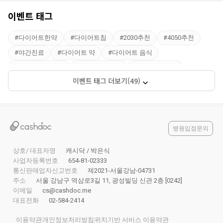
이벤트 태그
#
다이어트한약
#
다이어트침
#
2030추천
#
4050추천
#
야간진료
#
다이어트 약
#
다이어트 음식
#
다이어트보조제
#
다이어트 한약
#
다이어트운동
이벤트 태그 더보기(49)
#
다이어트 주사
#
다이어트 식품
#
다이어트 한의원
#
다이어트 식단표
#
한약 다이어트
#
다이어트 방법
#
다이어트약 처방
#
다이어트약 부작용
#
2주다이어트
#
예신 다이어트
#
다이어트약 추천
#
다이어트 알약
병원입점문의
#
단기다이어트
#
다이어트 환
#
다이어트저녁
상호/ 대표자명
캐시닥 / 박은식
#
한달 다이어트 식단
#
한방 다이어트
#
뱃살 다이어트
사업자등록번호
654-81-02333
통신판매업자신고번호
제2021-서울강남-04731
#
다이어트 병원
#
다이어트 전후
#
다이어트 운동 추천
주소
서울 강남구 역삼로3길 11, 광성빌딩 신관 2층 [0242]
#
중년 다이어트
#
다이어트약 종류
#
다이어트 하는법
이메일
cs@cashdoc.me
대표전화
02-584-2414
#
다이어트 후기
#
하체다이어트
#
복부다이어트
#
단기 다이어트 식단
#
2주 다이어트 식단
이용약관
개인정보처리방침
위치기반 서비스 이용약관