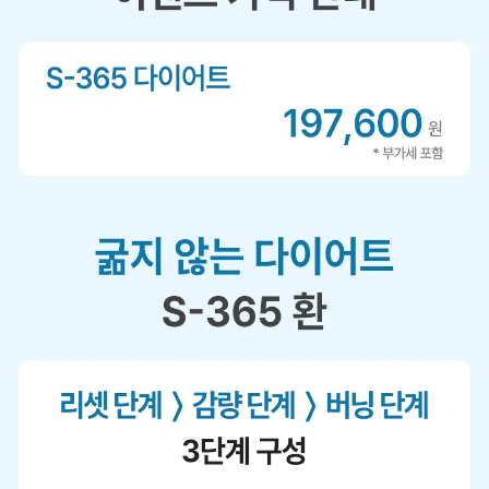
세
정
보