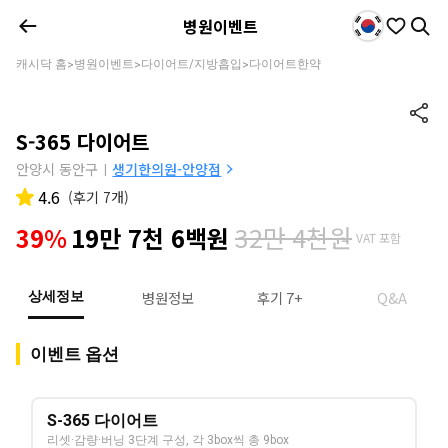
병원이벤트
캐시닥 홈
병원이벤트
다이어트/지방흡입
다이어트한약
>
>
>
S-365 다이어트
안양시 동안구
생기한의원-안양점
|
4.6
(
후기 7개
)
32만 4천원
39%
19만 7천 6백원
VAT 포함
병원정보
후기 7+
Q&A
상세정보
이벤트 옵션
S-365 다이어트
리셋·감량·버닝 3단계 구성, 각 3box씩 총 9box