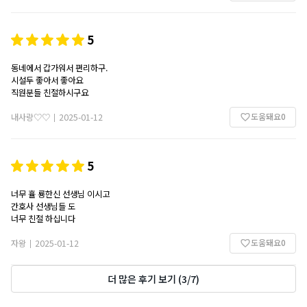
5
동네에서 갑가워서 편리하구.
시설두 좋아서 좋아요
직원분들 친절하시구요
도움돼요
0
내사랑♡♡
2025-01-12
|
5
너무 휼 룡한신 선생님 이시고
간호사 선생님들 도
너무 친절 하십니다
도움돼요
0
자왕
2025-01-12
|
더 많은 후기 보기
(
3
/
7
)