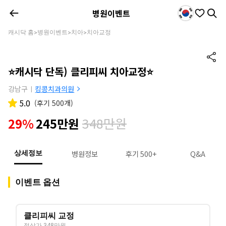
병원이벤트
캐시닥 홈
병원이벤트
치아
치아교정
>
>
>
⭐캐시닥 단독) 클리피씨 치아교정⭐
강남구
킹콩치과의원
|
5.0
(
후기 500개
)
348만원
29%
245만원
병원정보
후기 500+
Q&A
상세정보
이벤트 옵션
클리피씨 교정
정상가 348만원