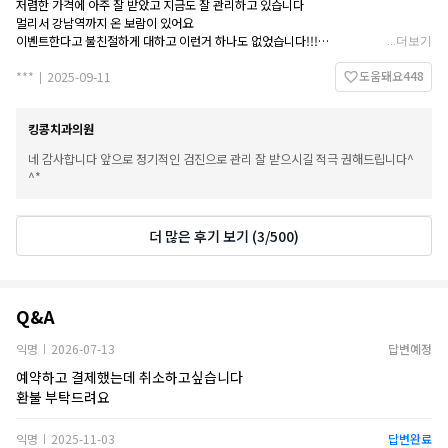
저렴한 가격에 아주 잘 받았고 지금도 잘 관리하고 있습니다
멀리서 강남역까지 온 보람이 있어요
이벤트한다고 불친절하게 대하고 이런거 하나도 없었습니다!!!
...
더보기
앞으로 어떻게 관리해야되는지 상세하게 설명해주셔서 좋았습니다.
도움돼요
448
***
2025-09-11
|
킹콩치과의원
네 감사합니다 앞으로 정기적인 검진으로 관리 잘 받으시길 적극 권해드립니다^
^*
더 많은 후기 보기
(
3
/
500
)
Q&A
Q&A
익명
2026-07-13
답변예정
|
예약하고 결제했는데 취소하고싶습니다
환불 부탁드려요
익명
2025-11-03
답변완료
|