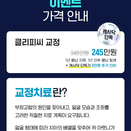
상
세
정
보