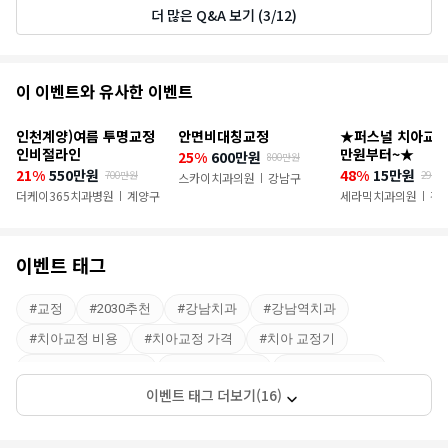
더 많은 Q&A 보기 (3/12)
추
이 이벤트와 유사한 이벤트
천
인천계양)여름 투명교정
안면비대칭교정
★퍼스널 치아교정 
이
인비절라인
만원부터~★
25%
600만원
800만원
21%
550만원
48%
15만원
700만원
29만
벤
스카이치과의원
강남구
|
더케이365치과병원
계양구
세라믹치과의원
강
|
|
트
이벤트 태그
#
교정
#
2030추천
#
강남치과
#
강남역치과
#
치아교정 비용
#
치아교정 가격
#
치아 교정기
#
치아교정 잘하는곳
#
치아교정 치과
#
치아교정 종류
이벤트 태그 더보기(16)
#
성인치아교정
#
치과교정
#
강남 치아교정
#
강남구치과
#
강남
#
강남역