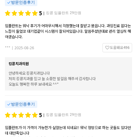
방문인증후기
5
킹콩 임플란트 29만원
|
임플란트는 워낙 후기가 어마무시해서 걱정했는데 잘받고 왔읍니다. 과잉진료 없다는
느낌이 들었꼬 대기업같이 시스템이 잘되어있읍니다. 말씀주셨던대로 관리 열심히 해
야겠습니다.
도움돼요
496
***
2025-08-26
|
킹콩치과의원
안녕하세요 킹콩치과입니다
저희 킹콩치과를 믿고 늘 소중한 발걸음 해주셔 감사합니다
오늘도 행복한 하루 보내세요 ^^*
방문인증후기
5
킹콩 임플란트 29만원
|
임플란트가 이 가격이 가능한가 싶었는데 되네요!! 워낙 엉망으로 하는 곳들도 있다던
데 대만족입니다